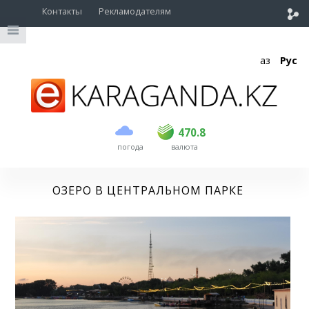
Контакты
Рекламодателям
Қаз
Рус
покупка
продажа
USD
468.5
470.8
470.8
погода
валюта
EUR
539
541.5
RUB
5.53
5.6
ОЗЕРО В ЦЕНТРАЛЬНОМ ПАРКЕ