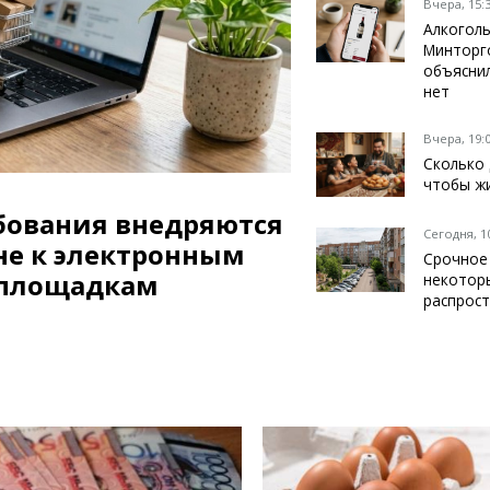
Темиртау
Вчера, 15:
Алкоголь
Балхаш
Минторг
Жезказган
объяснил
нет
Вчера, 19:
Справочник
Сколько 
чтобы ж
Расписание транспорта
Автобусные остановки
бования внедряются
Сегодня, 1
Экстренные службы
не к электронным
Срочное
Каталог компаний
 площадкам
некотор
Купить шины, легко!
распрост