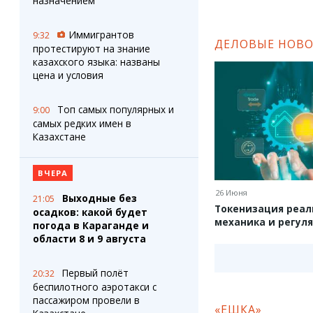
назначением
Иммигрантов
9:32
ДЕЛОВЫЕ НОВ
протестируют на знание
казахского языка: названы
цена и условия
Топ самых популярных и
9:00
самых редких имен в
Казахстане
ВЧЕРА
26 Июня
Выходные без
21:05
Токенизация реал
осадков: какой будет
механика и регул
погода в Караганде и
области 8 и 9 августа
Первый полёт
20:32
беспилотного аэротакси с
пассажиром провели в
«ЕШКА»