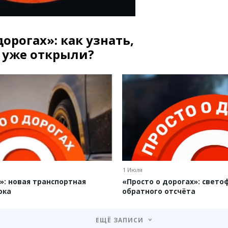
дорогах»: как узнать,
у уже открыли?
1 Июля
»: новая транспортная
«Просто о дорогах»: свето
ока
обратного отсчёта
ЕЩЁ ЗАПИСИ