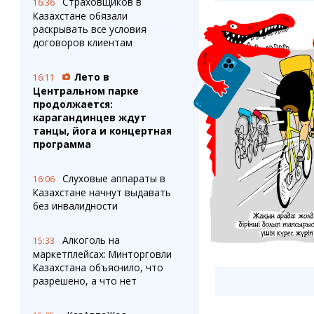
Страховщиков в
16:36
Казахстане обязали
раскрывать все условия
договоров клиентам
Лето в
16:11
Центральном парке
продолжается:
карагандинцев ждут
танцы, йога и концертная
программа
Слуховые аппараты в
16:06
Казахстане начнут выдавать
без инвалидности
Алкоголь на
15:33
маркетплейсах: Минторговли
Казахстана объяснило, что
разрешено, а что нет