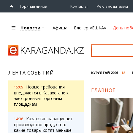
Горячая линия
Контакты
Рекламодателям
Новости
Афиша
Блогер «ЕШКА»
День поб
+7 (7212)
92 09 09
Главная
Афиша
Новости
Новости
Кино
Караганды
Театры
ЛЕНТА СОБЫТИЙ
КУРУЛТАЙ 2026
18
Хроника
Музыка
eTV
Спорт
Новые требования
15:09
ГЛАВНОЕ
Рассылка новостей
Выставки
внедряются в Казахстане к
Персоны
электронным торговым
Цирк и зоопарк
площадкам
Интервью
Казахстан наращивает
14:36
Блогер «ЕШКА»
Карты
производство продуктов:
Лента блогера
Web-камеры
какие товары хотят меньше