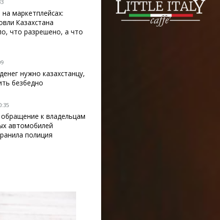
33
 на маркетплейсах:
овли Казахстана
о, что разрешено, а что
09
денег нужно казахстанцу,
ить безбедно
0:35
 обращение к владельцам
ых автомобилей
ранила полиция