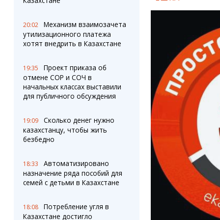
Казахстане
Механизм взаимозачета
20:02
утилизационного платежа
хотят внедрить в Казахстане
Проект приказа об
19:35
отмене СОР и СОЧ в
начальных классах выставили
для публичного обсуждения
Сколько денег нужно
19:09
казахстанцу, чтобы жить
безбедно
Автоматизировано
18:33
назначение ряда пособий для
семей с детьми в Казахстане
Потребление угля в
18:08
Казахстане достигло