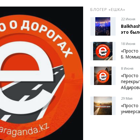
БЛОГЕР «ЕШКА»
22 Июня
Balkhash
это был
18 Июня
«Просто 
Б. Момыш
8 Июня
«Просто 
перекрыт
Абдиров
29 Мая
«Просто 
универс