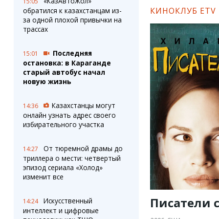
«КазАвтоЖол»
15:05
КИНОКЛУБ ETV
обратился к казахстанцам из-
за одной плохой привычки на
трассах
Последняя
15:01
остановка: в Караганде
старый автобус начал
новую жизнь
Казахстанцы могут
14:36
онлайн узнать адрес своего
избирательного участка
От тюремной драмы до
14:27
триллера о мести: четвертый
эпизод сериала «Холод»
изменит все
Писатели с
Искусственный
14:24
интеллект и цифровые