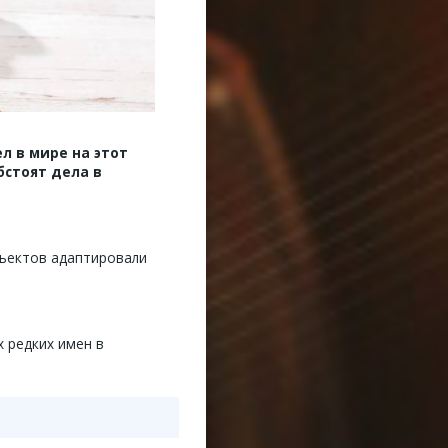
л в мире на этот
бстоят дела в
бъектов адаптировали
х редких имен в