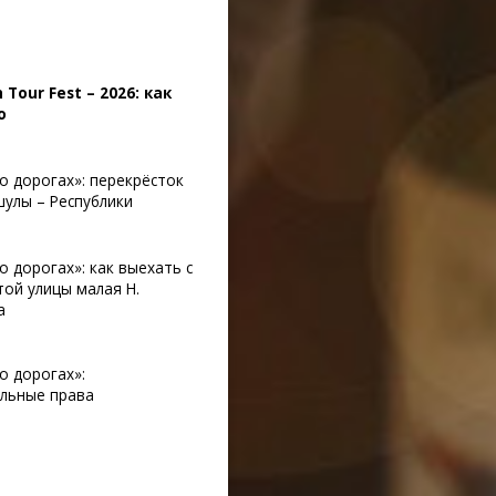
 Tour Fest – 2026: как
о
о дорогах»: перекрёсток
улы – Республики
о дорогах»: как выехать с
ой улицы малая Н.
а
о дорогах»:
альные права