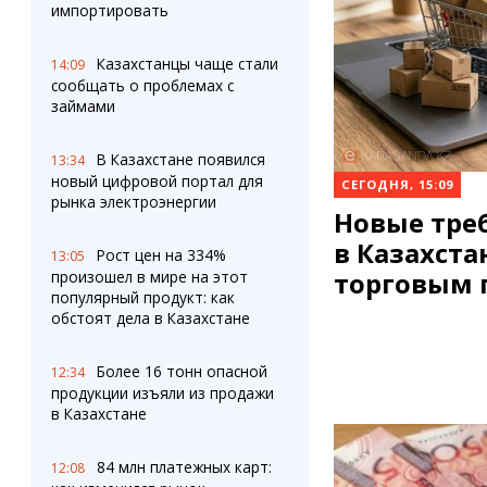
Штрихи
Пробки
импортировать
Фотокомиксы
Карта Караганды
Коллаж недели
Организации
Казахстанцы чаще стали
14:09
Ешкин гороскоп
Мой участковый
сообщать о проблемах с
Перекрытие дорог
займами
В Казахстане появился
Сервисы
Медиа
13:34
новый цифровой портал для
СЕГОДНЯ, 15:09
Переводчик
Фото
рынка электроэнергии
Видео
Новые тре
3D-тур
в Казахста
Рост цен на 334%
13:05
Timelapse
торговым
произошел в мире на этот
популярный продукт: как
обстоят дела в Казахстане
Более 16 тонн опасной
12:34
продукции изъяли из продажи
в Казахстане
84 млн платежных карт:
12:08