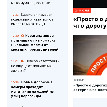
максимума за десять лет
24 ИЮЛЯ
Казахстан намерен
17:32
«Просто о 
полностью отказаться от
что дорог
импорта мяса птицы
Карагандинцев
17:30
приглашают на ярмарку
школьной формы от
местных производителей
Почему казахстанцы
17:07
не ощущают повышения
зарплат?
10 Июля
Новые дорожные
16:38
«Просто о дорогах
камеры проходят
артерия Юго-Вост
испытания на одной из
улиц Караганды