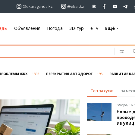
@ekaraganda.kz
@ekar.kz
еды
Объявления
Погода
3D-тур
eTV
Ещё
+7 701 233 33 81
Объявления
Недвижимость
Автомобили
ПРОБЛЕМЫ ЖКХ
1395
ПЕРЕКРЫТИЯ АВТОДОРОГ
195
РАЗВИТИЕ КА
Работа
Услуги
Топ за сутки
за мес
Электроника
Мебель
Вчера, 16:
Новые 
проходя
Погода
из улиц
Караганда