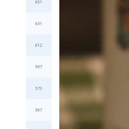
651
631
612
597
573
567