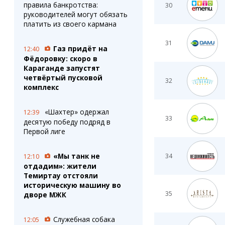
правила банкротства:
30
руководителей могут обязать
платить из своего кармана
31
Газ придёт на
12:40
Фёдоровку: скоро в
Караганде запустят
четвёртый пусковой
32
комплекс
«Шахтер» одержал
12:39
33
десятую победу подряд в
Первой лиге
«Мы танк не
34
12:10
отдадим»: жители
Темиртау отстояли
историческую машину во
35
дворе МЖК
Служебная собака
12:05