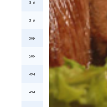
516
516
509
506
494
494