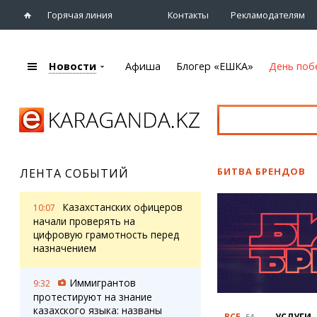
Горячая линия
Контакты
Рекламодателям
Новости
Афиша
Блогер «ЕШКА»
День поб
+7 (7212)
92 09 09
Главная
Афиша
Новости
Новости
Кино
Караганды
Театры
БИТВА БРЕНДОВ
ЛЕНТА СОБЫТИЙ
Хроника
Музыка
eTV
Спорт
Казахстанских офицеров
10:07
Рассылка новостей
Выставки
начали проверять на
Персоны
цифровую грамотность перед
Цирк и зоопарк
назначением
Интервью
Иммигрантов
9:32
Блогер «ЕШКА»
Карты
протестируют на знание
Лента блогера
Web-камеры
казахского языка: названы
ВСЕ
УСЛУГИ
54