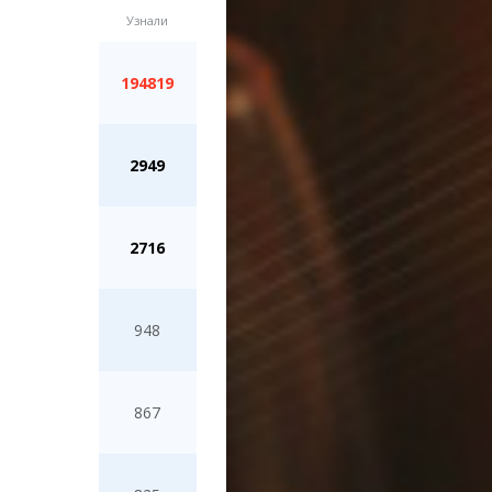
194819
2949
2716
948
867