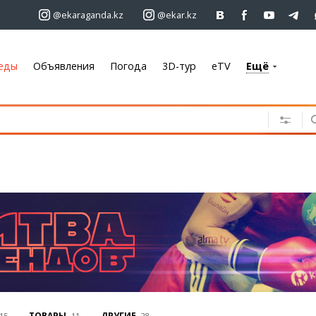
@ekaraganda.kz
@ekar.kz
еды
Объявления
Погода
3D-тур
eTV
Ещё
+7 701 233 33 81
Объявления
Недвижимость
Автомобили
Работа
Услуги
Электроника
Мебель
Погода
Караганда
ТОВАРЫ
ДРУГИЕ
15
11
28