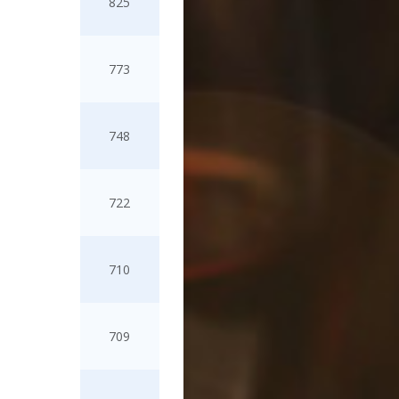
825
773
748
722
710
709