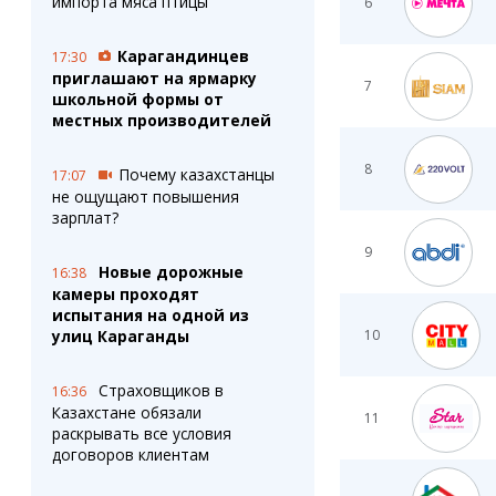
импорта мяса птицы
6
Карагандинцев
17:30
приглашают на ярмарку
7
школьной формы от
местных производителей
8
Почему казахстанцы
17:07
не ощущают повышения
зарплат?
9
Новые дорожные
16:38
камеры проходят
испытания на одной из
улиц Караганды
10
Страховщиков в
16:36
Казахстане обязали
11
раскрывать все условия
договоров клиентам