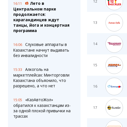
12
Лето в
16:11
Центральном парке
продолжается:
карагандинцев ждут
13
танцы, йога и концертная
программа
14
Слуховые аппараты в
16:06
Казахстане начнут выдавать
без инвалидности
15
Алкоголь на
15:33
маркетплейсах: Минторговли
Казахстана объяснило, что
разрешено, а что нет
16
«КазАвтоЖол»
15:05
обратился к казахстанцам из-
17
за одной плохой привычки на
трассах