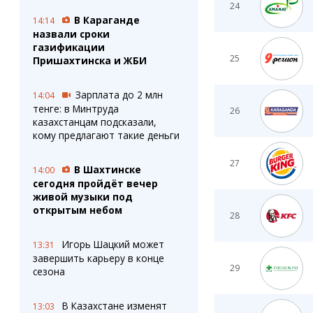
24
В Караганде
14:14
назвали сроки
газификации
25
Пришахтинска и ЖБИ
Зарплата до 2 млн
14:04
тенге: в Минтруда
26
казахстанцам подсказали,
кому предлагают такие деньги
27
В Шахтинске
14:00
сегодня пройдёт вечер
живой музыки под
открытым небом
28
Игорь Шацкий может
13:31
завершить карьеру в конце
29
сезона
В Казахстане изменят
13:03