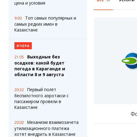
Штрихи
Пробки
цена и условия
Фотокомиксы
Карта Караганды
Коллаж недели
Организации
Топ самых популярных и
9:00
Ешкин гороскоп
Мой участковый
самых редких имен в
Перекрытие дорог
Казахстане
Сервисы
Медиа
ВЧЕРА
Переводчик
Фото
Выходные без
21:05
Видео
осадков: какой будет
3D-тур
погода в Караганде и
области 8 и 9 августа
Timelapse
Первый полёт
20:32
беспилотного аэротакси с
пассажиром провели в
Казахстане
Ф
Механизм взаимозачета
20:02
утилизационного платежа
хотят внедрить в Казахстане