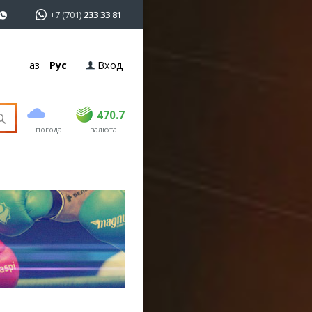
+7 (701)
233 33 81
Қаз
Рус
Вход
покупка
продажа
USD
468.5
470.7
470.7
погода
валюта
EUR
539
544
RUB
5.53
5.6