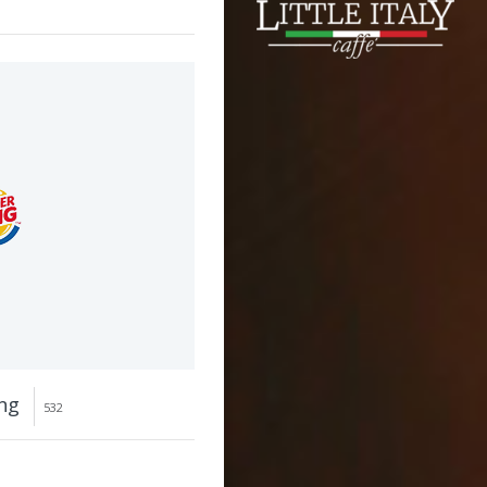
ng
532