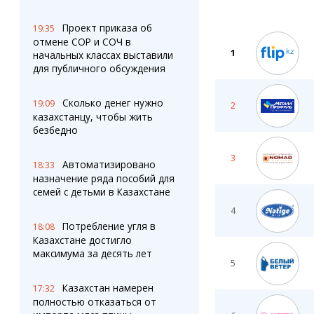
Проект приказа об
19:35
отмене СОР и СОЧ в
1
начальных классах выставили
для публичного обсуждения
Сколько денег нужно
19:09
2
казахстанцу, чтобы жить
безбедно
3
Автоматизировано
18:33
назначение ряда пособий для
семей с детьми в Казахстане
4
Потребление угля в
18:08
Казахстане достигло
максимума за десять лет
5
Казахстан намерен
17:32
полностью отказаться от