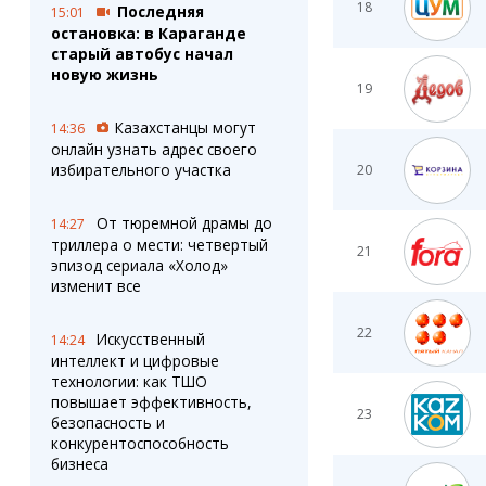
18
Последняя
15:01
остановка: в Караганде
старый автобус начал
новую жизнь
19
Казахстанцы могут
14:36
онлайн узнать адрес своего
избирательного участка
20
От тюремной драмы до
14:27
триллера о мести: четвертый
21
эпизод сериала «Холод»
изменит все
22
Искусственный
14:24
интеллект и цифровые
технологии: как ТШО
повышает эффективность,
23
безопасность и
конкурентоспособность
бизнеса