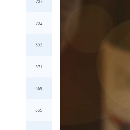
707
702
693
671
669
655