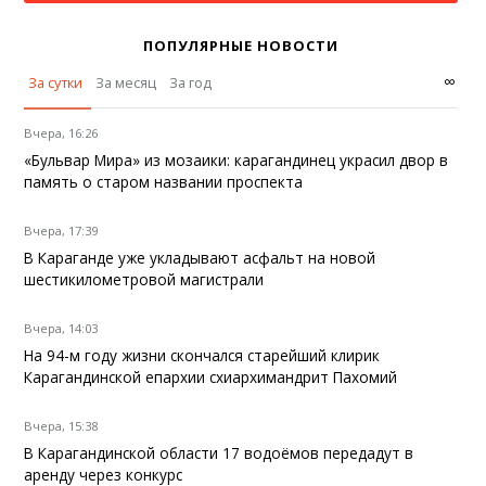
ПОПУЛЯРНЫЕ НОВОСТИ
∞
За сутки
За месяц
За год
Вчера, 16:26
«Бульвар Мира» из мозаики: карагандинец украсил двор в
память о старом названии проспекта
Вчера, 17:39
В Караганде уже укладывают асфальт на новой
шестикилометровой магистрали
Вчера, 14:03
На 94-м году жизни скончался старейший клирик
Карагандинской епархии схиархимандрит Пахомий
Вчера, 15:38
В Карагандинской области 17 водоёмов передадут в
аренду через конкурс