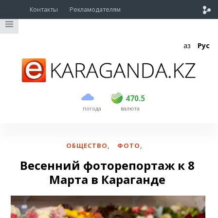
Контакты
Рекламодателям
Қаз
Рус
покупка
продажа
USD
469
470.5
470.5
погода
валюта
EUR
539
543
RUB
5.51
5.6
ОБЩЕСТВО
,
ФОТО
,
Весенний фоторепортаж к 8
Марта в Караганде