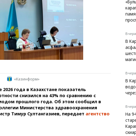
Темиртау
«Бул
кара
Балхаш
памя
Жезказган
прос
Вчера,
В Ка
Справочник
асфа
Расписание транспорта
шест
маги
Автобусные остановки
Экстренные службы
Каталог компаний
Вчера,
«Казинформ»
Купить шины, легко!
В Ка
водо
 2026 года в Казахстане показатель
чере
тности снизился на 43% по сравнению с
иодом прошлого года. Об этом сообщил в
Вчера,
коллегии Министерства здравоохранения
стр Тимур Султангазиев, передает
агентство
На 9
стар
Кара
схиа