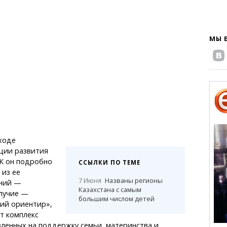
МЫ 
ходе
ции развития
К он подробно
ССЫЛКИ ПО ТЕМЕ
 из ее
7 Июня
Названы регионы
ний —
Казахстана с самым
лучие —
большим числом детей
кий ориентир»,
т комплекс
вленных на поддержку семьи, материнства и