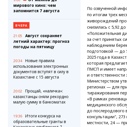
мирового кино: чем
По озвученной инф
запомнится 7 августа
по итогам трех меся
живорождений прот
ВЧЕРА
снизилась с 5,92 д
«Положительная ди
Август сохраняет
21:05
за счет принятых с
летний характер: прогноз
наблюдением берем
погоды на пятницу
подготовкой — до 5
2025 года в Казахс
Новые правила
20:34
которая предлагает
использования электронных
ПМСП и имеет напр
документов вступят в силу в
и ответственности
Казахстане с 15 августа
Министерством утв
регионах — для пр
Прощай, «наличка»:
20:02
тиражирования пер
казахстанцы сняли рекордно
«В рамках реноваци
малую сумму в банкоматах
медицинского обсл
до послеродового 
Итоги конкурса на
19:36
консультации", 273
образовательные гранты в
местности, 24 — пр
Казахстане опубликуют 7