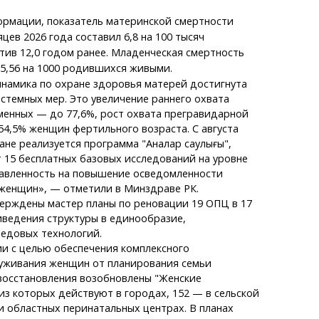
ормации, показатель материнской смертности
цев 2026 года составил 6,8 на 100 тысяч
ив 12,0 годом ранее. Младенческая смертность
о 5,56 на 1000 родившихся живыми.
намика по охране здоровья матерей достигнута
истемных мер. Это увеличение раннего охвата
енных — до 77,6%, рост охвата прегравидарной
4,5% женщин фертильного возраста. С августа
тане реализуется программа "Аналар саулығы",
 15 бесплатных базовых исследований на уровне
авленность на повышение осведомленности
 женщин», — отметили в Минздраве РК.
ерждены мастер планы по реновации 19 ОПЦ в 17
иведения структуры в единообразие,
едовых технологий.
и с целью обеспечения комплексного
уживания женщин от планирования семьи
восстановления возобновлены "Женские
 из которых действуют в городах, 152 — в сельской
и областных перинатальных центрах. В планах