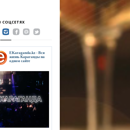
В СОЦСЕТЯХ
EKaraganda.kz - Вся
жизнь Караганды на
одном сайте