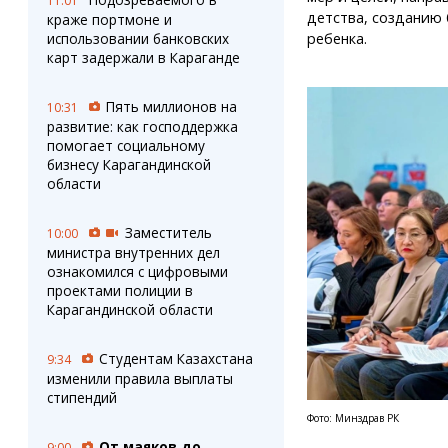
11:01
детства, созданию 
краже портмоне и
ребенка.
использовании банковских
карт задержали в Караганде
Пять миллионов на
10:31
развитие: как господдержка
помогает социальному
бизнесу Карагандинской
области
Заместитель
10:00
министра внутренних дел
ознакомился с цифровыми
проектами полиции в
Карагандинской области
Студентам Казахстана
9:34
изменили правила выплаты
стипендий
Фото: Минздрав РК
От маяков до
9:00