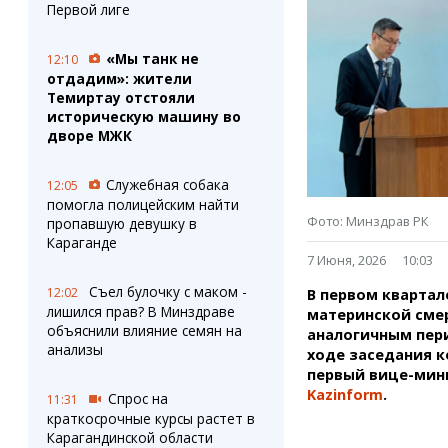
Штрихи
Пробки
Первой лиге
Фотокомиксы
Карта Караганды
Коллаж недели
Организации
«Мы танк не
12:10
Ешкин гороскоп
Мой участковый
отдадим»: жители
Перекрытие дорог
Темиртау отстояли
историческую машину во
дворе МЖК
Сервисы
Медиа
Переводчик
Фото
Служебная собака
12:05
Видео
помогла полицейским найти
3D-тур
Фото: Минздрав РК
пропавшую девушку в
Караганде
Timelapse
7 Июня, 2026
10:03
Съел булочку с маком -
12:02
В первом квартале
лишился прав? В Минздраве
материнской смер
объяснили влияние семян на
аналогичным пер
анализы
ходе заседания 
первый вице-мини
Kazinform
.
Спрос на
11:31
краткосрочные курсы растет в
Карагандинской области