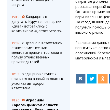
открытие дополнит
августа
рассказал первый в
Он также проинформ
Кандидаты в
перинатальных цен
19:10
депутаты Курултая от партии
На сегодняшний ден
«Әділет» встретились с
получили помощь бо
коллективом «Qarmet Service»
высокого риска.
Реализация данных 
«Сделано в Казахстане»
19:09
повысить качество
станет заметнее: как
меняются правила торговли в
осложнений береме
пользу отечественных
материнской и мла
производителей
Медицинские пункты
18:32
появятся на аварийно опасных
участках автодорог
Казахстана
Аграриям
18:20
Карагандинской области
предстоит убрать почти