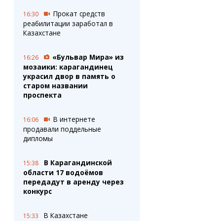
Прокат средств
16:30
реабилитации заработал в
Казахстане
«Бульвар Мира» из
16:26
мозаики: карагандинец
украсил двор в память о
старом названии
проспекта
В интернете
16:06
продавали поддельные
дипломы
В Карагандинской
15:38
области 17 водоёмов
передадут в аренду через
конкурс
В Казахстане
15:33