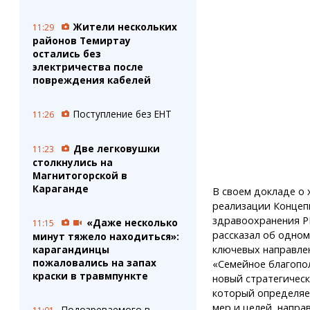
Жители нескольких
11:29
районов Темиртау
остались без
электричества после
повреждения кабелей
Поступление без ЕНТ
11:26
Две легковушки
11:23
столкнулись на
Магнитогорской в
Караганде
В своем докладе о 
реализации Концеп
здравоохранения Р
«Даже несколько
11:15
рассказал об одном
минут тяжело находиться»:
ключевых направле
карагандинцы
пожаловались на запах
«Семейное благопо
краски в травмпункте
новый стратегичес
который определяе
мер и целей, напра
Подозреваемого в