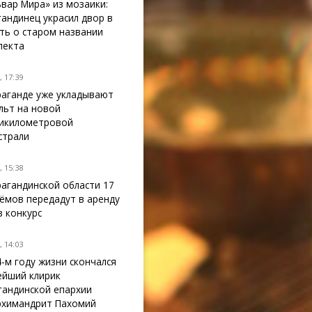
ьвар Мира» из мозаики:
гандинец украсил двор в
ть о старом названии
пекта
 17:39
раганде уже укладывают
льт на новой
икилометровой
страли
 15:38
рагандинской области 17
ёмов передадут в аренду
з конкурс
 14:03
4-м году жизни скончался
ейший клирик
гандинской епархии
рхимандрит Пахомий