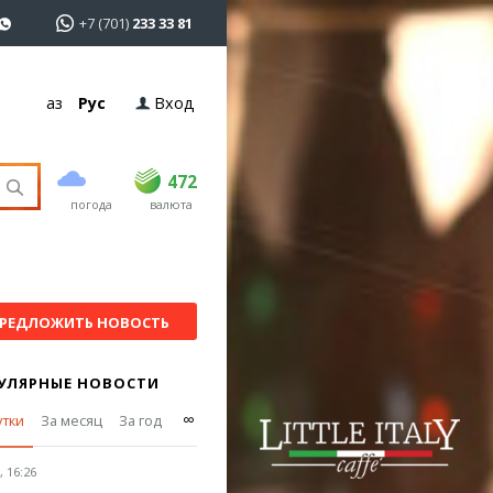
+7 (701)
233 33 81
Қаз
Рус
Вход
покупка
продажа
USD
469
472
472
погода
валюта
EUR
539
543
RUB
5.57
5.61
РЕДЛОЖИТЬ НОВОСТЬ
УЛЯРНЫЕ НОВОСТИ
∞
утки
За месяц
За год
 16:26