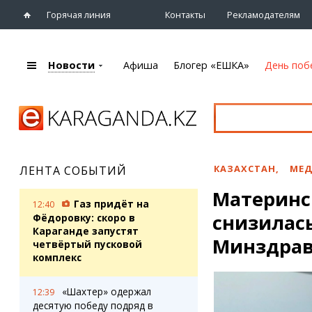
Горячая линия
Контакты
Рекламодателям
Новости
Афиша
Блогер «ЕШКА»
День поб
+7 (7212)
92 09 09
Главная
Афиша
Новости
Новости
Кино
Караганды
Театры
КАЗАХСТАН
,
МЕ
ЛЕНТА СОБЫТИЙ
Хроника
Музыка
Материнс
eTV
Спорт
Газ придёт на
12:40
Рассылка новостей
снизилась
Выставки
Фёдоровку: скоро в
Персоны
Караганде запустят
Цирк и зоопарк
Минздра
четвёртый пусковой
Интервью
комплекс
Блогер «ЕШКА»
Карты
«Шахтер» одержал
12:39
Лента блогера
Web-камеры
десятую победу подряд в