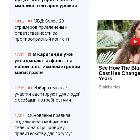
миллион гектаров урожая
МВД: Более 20
18:02
стримеров привлечены к
ответственности за
противоправный контент
В Караганде уже
17:39
укладывают асфальт на
новой шестикилометровой
магистрали
Избирательные
17:35
участки адаптируют для людей
с особыми потребностями
Обновлены правила
17:07
подключения мобильного
телефона к цифровому
правительству для госуслуг