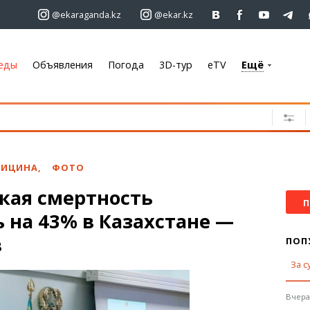
@ekaraganda.kz
@ekar.kz
еды
Объявления
Погода
3D-тур
eTV
Ещё
+7 701 233 33 81
Объявления
Недвижимость
Автомобили
ДИЦИНА
,
ФОТО
Работа
кая смертность
Услуги
П
 на 43% в Казахстане —
Электроника
Мебель
в
ПОП
За с
Погода
Караганда
Вчера,