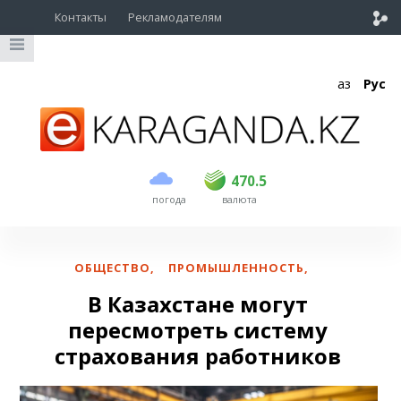
Контакты
Рекламодателям
Қаз
Рус
покупка
продажа
USD
468.5
470.5
470.5
погода
валюта
EUR
539
544
RUB
5.51
5.58
ОБЩЕСТВО
,
ПРОМЫШЛЕННОСТЬ
,
В Казахстане могут
пересмотреть систему
страхования работников