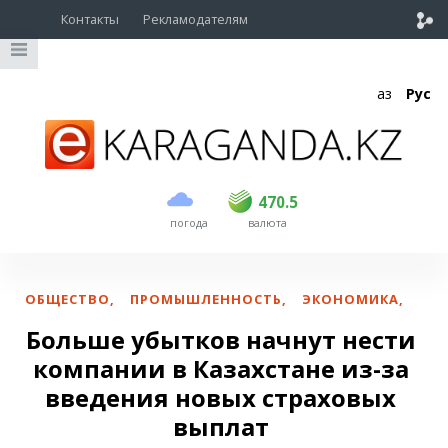
Контакты
Рекламодателям
Қаз
Рус
покупка
продажа
USD
468.5
470.5
470.5
погода
валюта
EUR
539
544
RUB
5.51
5.58
ОБЩЕСТВО
,
ПРОМЫШЛЕННОСТЬ
,
ЭКОНОМИКА
,
Больше убытков начнут нести
компании в Казахстане из-за
введения новых страховых
выплат