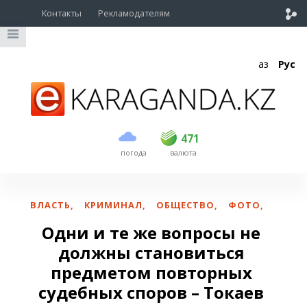
Контакты
Рекламодателям
Қаз
Рус
покупка
продажа
USD
469.5
471
471
погода
валюта
EUR
539
544
RUB
5.53
5.6
ВЛАСТЬ
,
КРИМИНАЛ
,
ОБЩЕСТВО
,
ФОТО
,
Одни и те же вопросы не
должны становиться
предметом повторных
судебных споров – Токаев