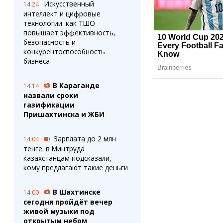
Искусственный
14:24
интеллект и цифровые
технологии: как ТШО
повышает эффективность,
безопасность и
конкурентоспособность
бизнеса
В Караганде
14:14
назвали сроки
газификации
Пришахтинска и ЖБИ
Зарплата до 2 млн
14:04
тенге: в Минтруда
казахстанцам подсказали,
кому предлагают такие деньги
В Шахтинске
14:00
сегодня пройдёт вечер
живой музыки под
открытым небом