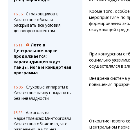
Кроме того, особое
Страховщиков в
16:36
мероприятиям по п
Казахстане обязали
формированию экол
раскрывать все условия
окружающей среде
договоров клиентам
Лето в
16:11
Центральном парке
При конкурсном от
продолжается:
социально уязвимых
карагандинцев ждут
осуществлялся в эл
танцы, йога и концертная
программа
Внедрена система у
повышения прозрач
Слуховые аппараты в
16:06
Казахстане начнут выдавать
без инвалидности
Алкоголь на
15:33
маркетплейсах: Минторговли
Открытие нового с
Казахстана объяснило, что
Центральном парке 
разрешено, а что нет