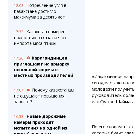
Потребление угля в
18:08
Казахстане достигло
максимума за десять лет
Казахстан намерен
17:32
полностью отказаться от
импорта мяса птицы
Карагандинцев
17:30
приглашают на ярмарку
школьной формы от
местных производителей
«Инклюзивное напр
сегодня стало пол
молодёжи получить
Почему казахстанцы
17:07
руководитель обла
не ощущают повышения
ел» Султан Шаймага
зарплат?
Новые дорожные
16:38
камеры проходят
По его словам, в э
испытания на одной из
которые будут след
улиц Караганды