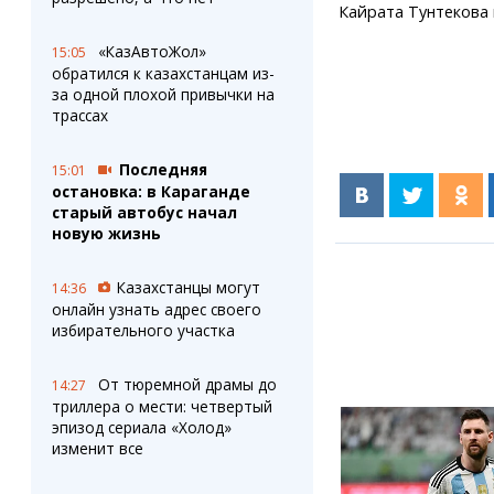
Кайрата Тунтекова 
«КазАвтоЖол»
15:05
обратился к казахстанцам из-
за одной плохой привычки на
трассах
Последняя
15:01
остановка: в Караганде
старый автобус начал
новую жизнь
Казахстанцы могут
14:36
онлайн узнать адрес своего
избирательного участка
От тюремной драмы до
14:27
триллера о мести: четвертый
эпизод сериала «Холод»
изменит все