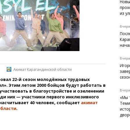
Темиртау
Новы
прох
Балхаш
из у
Жезказган
Вчера,
Посл
Кара
Справочник
нача
Расписание транспорта
Автобусные остановки
Вчера,
Экстренные службы
Игор
Акимат Карагандинской области
Каталог компаний
заве
Купить шины, легко!
сезо
товал 22-й сезон молодёжных трудовых
л». Этим летом 2000 бойцов будут работать в
Вчера,
, участвовать в благоустройстве и озеленении
еди них — участники первого инклюзивного
«Мы 
насчитывает 40 человек, сообщает
акимат
Теми
области
.
исто
двор