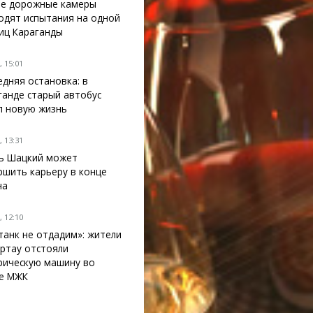
е дорожные камеры
одят испытания на одной
лиц Караганды
 15:01
едняя остановка: в
ганде старый автобус
л новую жизнь
 13:31
ь Шацкий может
ршить карьеру в конце
на
 12:10
танк не отдадим»: жители
ртау отстояли
рическую машину во
е МЖК