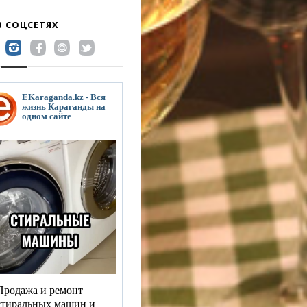
В СОЦСЕТЯХ
EKaraganda.kz - Вся
жизнь Караганды на
одном сайте