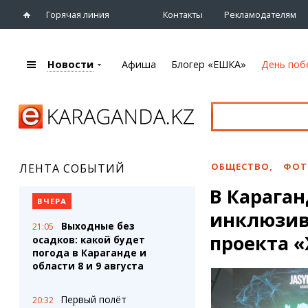
Горячая линия
Контакты
Рекламодателям
Новости
Афиша
Блогер «ЕШКА»
День поб
+7 (7212)
92 09 09
Главная
Афиша
Новости
Новости
Кино
Караганды
Театры
ОБЩЕСТВО
,
ФОТ
ЛЕНТА СОБЫТИЙ
Хроника
Музыка
В Карага
eTV
Спорт
ВЧЕРА
Рассылка новостей
инклюзив
Выставки
Выходные без
21:05
Персоны
Цирк и зоопарк
проекта 
осадков: какой будет
Интервью
погода в Караганде и
области 8 и 9 августа
Блогер «ЕШКА»
Карты
Лента блогера
Web-камеры
Первый полёт
20:32