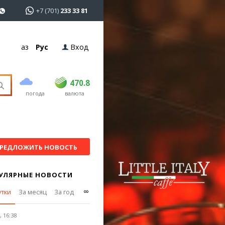
+7 (701)
233 33 81
Қаз
Рус
Вход
покупка
продажа
USD
468.5
470.8
470.8
погода
валюта
EUR
539
541.5
RUB
5.53
5.6
РЕДЛОЖИТЬ НОВОСТЬ
УЛЯРНЫЕ НОВОСТИ
∞
утки
За месяц
За год
 16:38