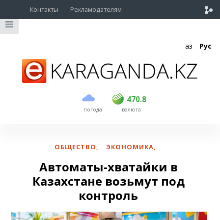
Контакты
Рекламодателям
Қаз
Рус
покупка
продажа
USD
468.5
470.8
470.8
погода
валюта
EUR
539
541.5
RUB
5.53
5.6
ОБЩЕСТВО
,
ЭКОНОМИКА
,
Автоматы-хватайки в
Казахстане возьмут под
контроль