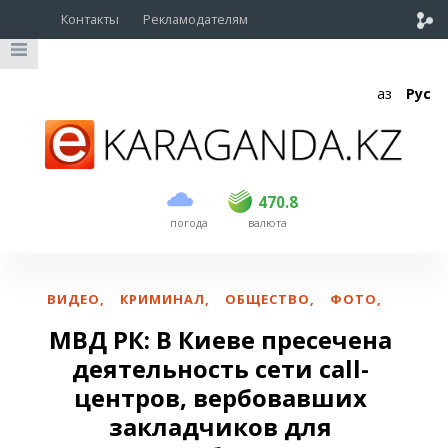
Контакты
Рекламодателям
Қаз
Рус
покупка
продажа
USD
468.5
470.8
470.8
погода
валюта
EUR
539
541.5
RUB
5.53
5.6
ВИДЕО
,
КРИМИНАЛ
,
ОБЩЕСТВО
,
ФОТО
,
МВД РК: В Киеве пресечена
деятельность сети call-
центров, вербовавших
закладчиков для