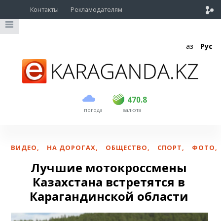
Контакты
Рекламодателям
Қаз
Рус
покупка
продажа
USD
468.5
470.8
470.8
погода
валюта
EUR
539
541.5
RUB
5.53
5.6
ВИДЕО
,
НА ДОРОГАХ
,
ОБЩЕСТВО
,
СПОРТ
,
ФОТО
,
Лучшие мотокроссмены
Казахстана встретятся в
Карагандинской области