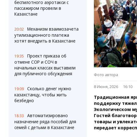
Штрихи
Пробки
беспилотного аэротакси с
пассажиром провели в
Фотокомиксы
Карта Караганды
Казахстане
Коллаж недели
Организации
Ешкин гороскоп
Мой участковый
Механизм взаимозачета
20:02
Перекрытие дорог
утилизационного платежа
хотят внедрить в Казахстане
Сервисы
Медиа
Переводчик
Фото
Проект приказа об
19:35
Видео
отмене СОР и СОЧ в
3D-тур
начальных классах выставили
для публичного обсуждения
Timelapse
Фото автора
8 Июня, 2026
16:10
Сколько денег нужно
19:09
казахстанцу, чтобы жить
Традиционная я
безбедно
поддержку тяжел
Экологическом муз
Гостей благотво
Автоматизировано
18:33
товары и увлекат
назначение ряда пособий для
семей с детьми в Казахстане
передает корресп