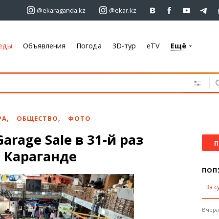
@ekaraganda.kz
@ekar.kz
еды
Объявления
Погода
3D-тур
eTV
Ещё
+7 701 233 33 81
Объявления
Недвижимость
Автомобили
РА
,
ОБЩЕСТВО
,
ФОТО
Работа
arage Sale в 31-й раз
Услуги
П
 Караганде
Электроника
Мебель
ПОП
За с
Погода
Караганда
Вчера,