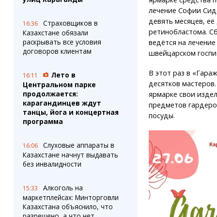
лечение Софии Сид
девять месяцев, её
Страховщиков в
16:36
ретинобластома. С
Казахстане обязали
раскрывать все условия
ведётся на лечение
договоров клиентам
швейцарском госпи
В этот раз в «Гара
Лето в
16:11
десятков мастеров.
Центральном парке
продолжается:
ярмарке свои издел
карагандинцев ждут
предметов гардеро
танцы, йога и концертная
посуды.
программа
Слуховые аппараты в
16:06
Казахстане начнут выдавать
без инвалидности
Алкоголь на
15:33
маркетплейсах: Минторговли
Казахстана объяснило, что
разрешено, а что нет