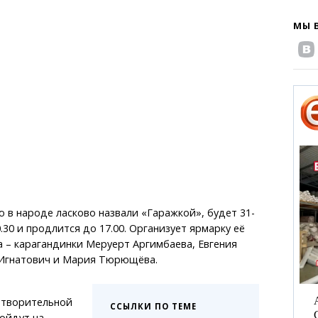
МЫ 
ую в народе ласково назвали «Гаражкой», будет 31-
0.30 и продлится до 17.00. Организует ярмарку её
 – карагандинки Меруерт Аргимбаева, Евгения
 Игнатович и Мария Тюрющёва.
отворительной
ССЫЛКИ ПО ТЕМЕ
ойдут на