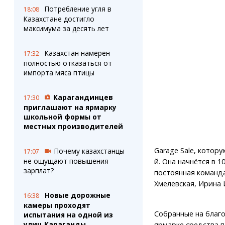
Потребление угля в
18:08
Казахстане достигло
максимума за десять лет
Казахстан намерен
17:32
полностью отказаться от
импорта мяса птицы
Карагандинцев
17:30
приглашают на ярмарку
школьной формы от
местных производителей
Garage Sale, котор
Почему казахстанцы
17:07
не ощущают повышения
й. Она начнётся в 1
зарплат?
постоянная команда
Хмелевская, Ирина
Новые дорожные
16:38
камеры проходят
Собранные на благ
испытания на одной из
улиц Караганды
ярмарке средства п