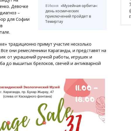
8 Июня
«Музейная орбита»:
енко. Девочке
день космических
 диагноз –
приключений пройдет в
бор для Софии
Темиртау
 в
тале.
жке» традиционно примут участие несколько
 Все они ремесленники Караганды, и представят на
ия: от украшений ручной работы, игрушек и
ба до вышитых брелоков, свечей и антикварной