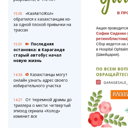
«КазАвтоЖол»
15:05
обратился к казахстанцам из-
за одной плохой привычки на
трассах
Последняя
15:01
остановка: в Караганде
старый автобус начал
новую жизнь
Казахстанцы могут
14:36
онлайн узнать адрес своего
избирательного участка
От тюремной драмы до
14:27
триллера о мести: четвертый
эпизод сериала «Холод»
изменит все