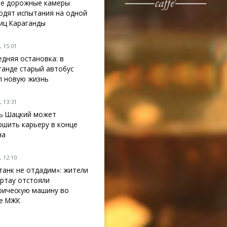
е дорожные камеры
одят испытания на одной
лиц Караганды
 15:01
едняя остановка: в
ганде старый автобус
л новую жизнь
 13:31
ь Шацкий может
ршить карьеру в конце
на
 12:10
танк не отдадим»: жители
ртау отстояли
рическую машину во
е МЖК