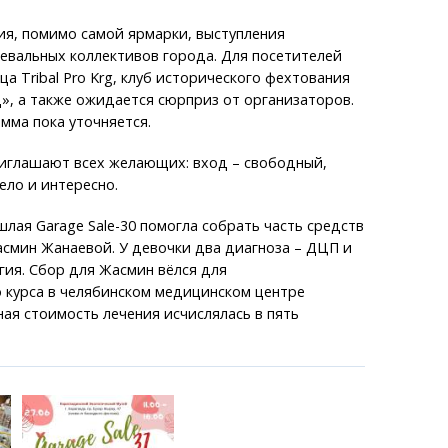
ия, помимо самой ярмарки, выступления
евальных коллективов города. Для посетителей
а Tribal Pro Krg, клуб исторического фехтования
, а также ожидается сюрприз от организаторов.
мма пока уточняется.
риглашают всех желающих: вход – свободный,
ело и интересно.
лая Garage Sale-30 помогла собрать часть средств
смин Жанаевой. У девочки два диагноза – ДЦП и
гия. Сбор для Жасмин вёлся для
 курса в челябинском медицинском центре
ная стоимость лечения исчислялась в пять