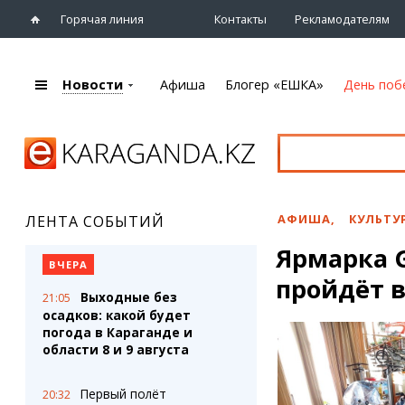
Горячая линия
Контакты
Рекламодателям
Новости
Афиша
Блогер «ЕШКА»
День поб
+7 (7212)
92 09 09
Главная
Афиша
Новости
Новости
Кино
Караганды
Театры
АФИША
,
КУЛЬТУ
ЛЕНТА СОБЫТИЙ
Хроника
Музыка
Ярмарка G
eTV
Спорт
ВЧЕРА
Рассылка новостей
пройдёт в
Выставки
Выходные без
21:05
Персоны
Цирк и зоопарк
осадков: какой будет
Интервью
погода в Караганде и
области 8 и 9 августа
Блогер «ЕШКА»
Карты
Лента блогера
Web-камеры
Первый полёт
20:32