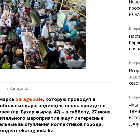
Темиртау
Новы
прох
Балхаш
из у
Жезказган
Вчера,
Посл
Кара
Справочник
нача
Расписание транспорта
Автобусные остановки
Вчера,
Экстренные службы
Игор
Каталог компаний
заве
Купить шины, легко!
сезо
eKaraganda
Вчера,
рмарка
Garage Sale
, которую проводят в
«Мы 
обольных карагандинцев, вновь пройдет в
Теми
ее (пр. Бухар жырау, 47) – в субботу, 27 июня.
исто
рительного мероприятия ждут интересные
двор
ельные выступления коллективов города,
ондент ekaraganda.kz.