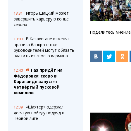
Игорь Шацкий может
13:31
завершить карьеру в конце
сезона
Поделитесь мнение
В Казахстане изменят
13:03
правила банкротства:
руководителей могут обязать
платить из своего кармана
Газ придёт на
12:40
Фёдоровку: скоро в
Караганде запустят
четвёртый пусковой
комплекс
«Шахтер» одержал
12:39
десятую победу подряд в
Первой лиге