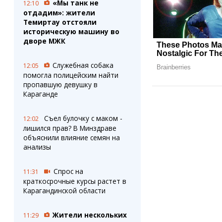
«Мы танк не
12:10
отдадим»: жители
Темиртау отстояли
историческую машину во
дворе МЖК
Служебная собака
12:05
помогла полицейским найти
пропавшую девушку в
Караганде
Съел булочку с маком -
12:02
лишился прав? В Минздраве
объяснили влияние семян на
анализы
Спрос на
11:31
краткосрочные курсы растет в
Карагандинской области
Жители нескольких
11:29