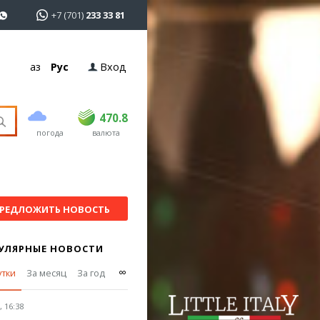
+7 (701)
233 33 81
Қаз
Рус
Вход
покупка
продажа
USD
468.5
470.8
470.8
погода
валюта
EUR
539
541.5
RUB
5.53
5.6
РЕДЛОЖИТЬ НОВОСТЬ
УЛЯРНЫЕ НОВОСТИ
∞
утки
За месяц
За год
 16:38