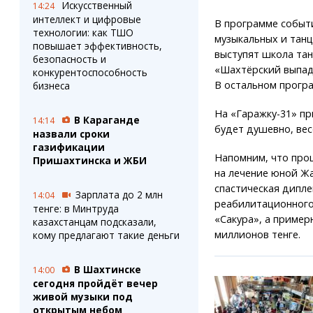
Искусственный
14:24
интеллект и цифровые
В программе событ
технологии: как ТШО
музыкальных и танц
повышает эффективность,
выступят школа танц
безопасность и
«Шахтёрский выпад»
конкурентоспособность
В остальном програ
бизнеса
На «Гаражку-31» п
В Караганде
14:14
будет душевно, вес
назвали сроки
газификации
Напомним, что прош
Пришахтинска и ЖБИ
на лечение юной Жа
спастическая дипле
Зарплата до 2 млн
14:04
реабилитационного
тенге: в Минтруда
«Сакура», а пример
казахстанцам подсказали,
миллионов тенге.
кому предлагают такие деньги
В Шахтинске
14:00
сегодня пройдёт вечер
живой музыки под
открытым небом