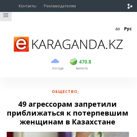
Контакты
Рекламодателям
Қаз
Рус
покупка
продажа
USD
468.5
470.8
470.8
погода
валюта
EUR
539
541.5
RUB
5.53
5.6
ОБЩЕСТВО
,
49 агрессорам запретили
приближаться к потерпевшим
женщинам в Казахстане