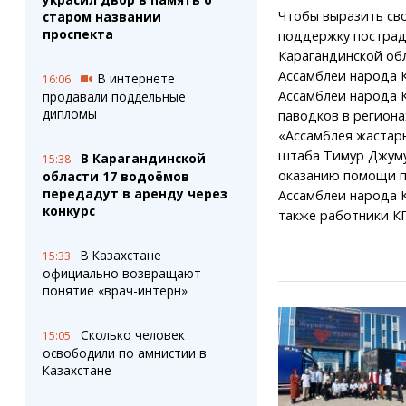
Чтобы выразить св
старом названии
проспекта
поддержку пострад
Карагандинской об
Ассамблеи народа К
В интернете
16:06
Ассамблеи народа 
продавали поддельные
дипломы
паводков в регион
«Ассамблея жастары
штаба Тимур Джуму
В Карагандинской
15:38
оказанию помощи п
области 17 водоёмов
передадут в аренду через
Ассамблеи народа К
конкурс
также работники КГУ
В Казахстане
15:33
официально возвращают
понятие «врач-интерн»
Сколько человек
15:05
освободили по амнистии в
Казахстане