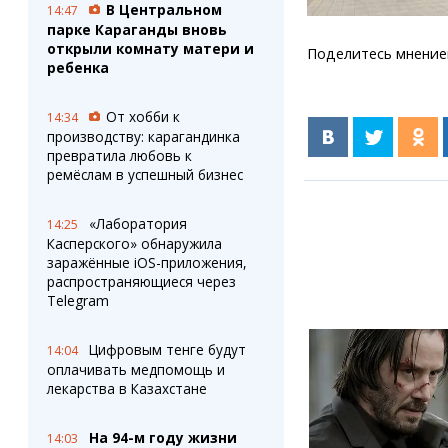
В Центральном
14:47
парке Караганды вновь
открыли комнату матери и
Поделитесь мнение
ребенка
От хобби к
14:34
производству: карагандинка
превратила любовь к
ремёслам в успешный бизнес
«Лаборатория
14:25
Касперского» обнаружила
заражённые iOS-приложения,
распространяющиеся через
Telegram
Цифровым тенге будут
14:04
оплачивать медпомощь и
лекарства в Казахстане
На 94-м году жизни
14:03