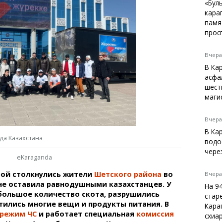
Темиртау
«Бул
кара
Балхаш
памя
Жезказган
прос
Вчера,
В Ка
Справочник
асфа
Расписание транспорта
шест
маги
Автобусные остановки
Экстренные службы
Каталог компаний
Вчера,
Купить шины, легко!
В Ка
да Казахстана
водо
чере
eKaraganda
рой столкнулись жители
Шетского района
во
Вчера,
не оставила равнодушными казахстанцев. У
На 9
большое количество скота, разрушились
стар
тились многие вещи и продукты питания. В
Кара
режим ЧС
и работает специальная
комиссия
схиа