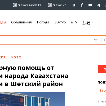
@ekaraganda.kz
@ekar.kz
еды
Объявления
Погода
3D-тур
eTV
Ещё
+7 701 233 33 81
Объявления
Недвижимость
Автомобили
ХИЯ
,
ФОТО
Работа
рную помощь от
Услуги
П
и народа Казахстана
Электроника
Мебель
и в Шетский район
ПОП
За с
Погода
Караганда
Вчера,