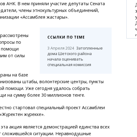
в АНК. В нем приняли участие депутаты Сената
едатели, члены этнокультурных объединений,
анизации «Ассамблея жастары».
 рассмотрены
ССЫЛКИ ПО ТЕМЕ
опросы по
3 Апреля 2024
Затопленные
й помощи
дома Шетского района
им от силы
начала оценивать
специальная комиссия
траны на базе
низованы штабы, волонтерские центры, пункты
ой помощи. Уже сегодня удалось собрать
и на сумму более 30 миллионов тенге.
естно стартовал специальный проект Ассамблеи
«Жүректен жүрекке».
 эта акция является демонстрацией единства всех
уг сложившейся ситуации. Неравнодушные