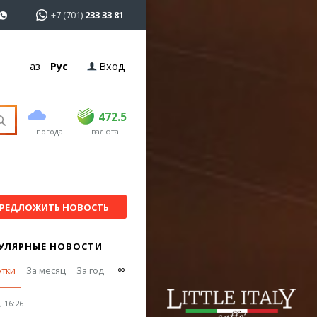
+7 (701)
233 33 81
Қаз
Рус
Вход
покупка
продажа
USD
469
472.5
472.5
погода
валюта
EUR
541
544
RUB
5.57
5.61
РЕДЛОЖИТЬ НОВОСТЬ
УЛЯРНЫЕ НОВОСТИ
∞
утки
За месяц
За год
 16:26