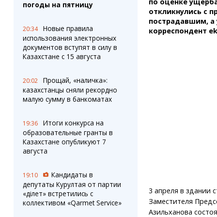
по оценке ущерба
погоды на пятницу
откликнулись с 
пострадавшим, а у
Новые правила
20:34
корреспондент ek
использования электронных
документов вступят в силу в
Казахстане с 15 августа
Прощай, «наличка»:
20:02
казахстанцы сняли рекордно
малую сумму в банкоматах
Итоги конкурса на
19:36
образовательные гранты в
Казахстане опубликуют 7
августа
Кандидаты в
19:10
депутаты Курултая от партии
3 апреля в здании
«Әділет» встретились с
Заместителя Предс
коллективом «Qarmet Service»
Азильханова состоя