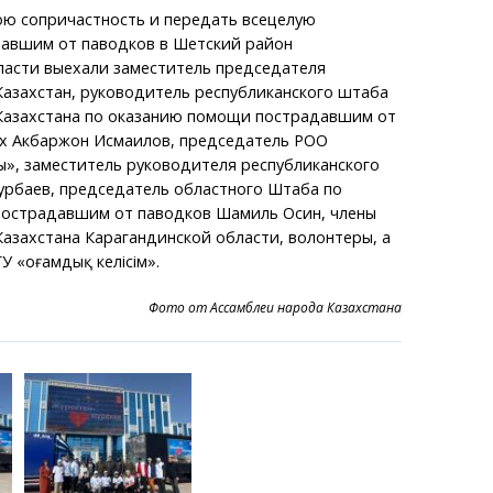
ою сопричастность и передать всецелую
авшим от паводков в Шетский район
ласти выехали заместитель председателя
азахстан, руководитель республиканского штаба
Казахстана по оказанию помощи пострадавшим от
ах Акбаржон Исмаилов, председатель РОО
», заместитель руководителя республиканского
рбаев, председатель областного Штаба по
острадавшим от паводков Шамиль Осин, члены
азахстана Карагандинской области, волонтеры, а
 «Қоғамдық келісім».
Фото от Ассамблеи народа Казахстана