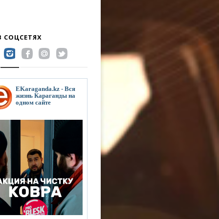
В СОЦСЕТЯХ
EKaraganda.kz - Вся
жизнь Караганды на
одном сайте