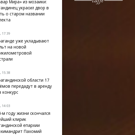
ьвар Мира» из мозаики:
гандинец украсил двор в
ть о старом названии
пекта
 17:39
раганде уже укладывают
льт на новой
икилометровой
страли
 15:38
рагандинской области 17
ёмов передадут в аренду
з конкурс
 14:03
4-м году жизни скончался
ейший клирик
гандинской епархии
рхимандрит Пахомий