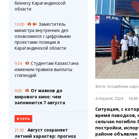
Штрихи
Пробки
бизнесу Карагандинской
Фотокомиксы
Карта Караганды
области
Коллаж недели
Организации
Ешкин гороскоп
Мой участковый
Заместитель
10:00
Перекрытие дорог
министра внутренних дел
ознакомился с цифровыми
проектами полиции в
Сервисы
Медиа
Карагандинской области
Переводчик
Фото
Видео
Студентам Казахстана
9:34
3D-тур
изменили правила выплаты
стипендий
Timelapse
Фото: Ассамблеи наро
От маяков до
9:00
мирового кино: чем
4 Апреля, 2024
14:49
запомнится 7 августа
Ситуация, с кото
время паводков, 
ВЧЕРА
сельчан погибло 
постройки, испор
Август сохраняет
21:05
районе объявлен
летний характер: прогноз