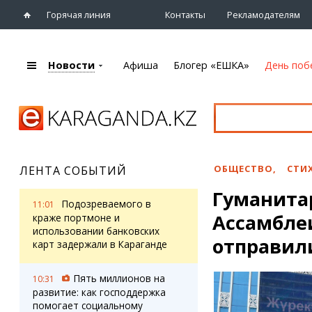
Горячая линия
Контакты
Рекламодателям
Новости
Афиша
Блогер «ЕШКА»
День поб
+7 (7212)
92 09 09
Главная
Афиша
Новости
Новости
Кино
Караганды
Театры
ОБЩЕСТВО
,
СТИ
ЛЕНТА СОБЫТИЙ
Хроника
Музыка
Гуманита
eTV
Спорт
Подозреваемого в
11:01
Рассылка новостей
Ассамбле
Выставки
краже портмоне и
Персоны
использовании банковских
Цирк и зоопарк
отправил
карт задержали в Караганде
Интервью
Пять миллионов на
10:31
Блогер «ЕШКА»
Карты
развитие: как господдержка
Лента блогера
Web-камеры
помогает социальному