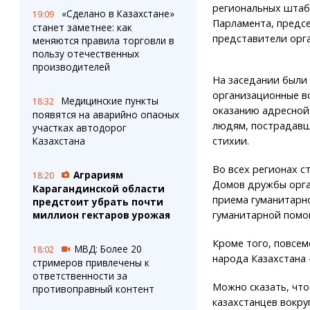
региональных штабо
«Сделано в Казахстане»
19:09
Парламента, предс
станет заметнее: как
представители орг
меняются правила торговли в
пользу отечественных
производителей
На заседании были
организационные в
Медицинские пункты
18:32
оказанию адресно
появятся на аварийно опасных
людям, пострадавш
участках автодорог
стихии.
Казахстана
Во всех регионах с
Аграриям
18:20
Домов дружбы орга
Карагандинской области
приема гуманитарн
предстоит убрать почти
гуманитарной помощ
миллион гектаров урожая
Кроме того, повсем
МВД: Более 20
18:02
народа Казахстана 
стримеров привлечены к
ответственности за
Можно сказать, что
противоправный контент
казахстанцев вокр