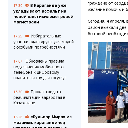
граждане от сердца
В Караганде уже
17:39
желание помочь и 
укладывают асфальт на
новой шестикилометровой
Сегодня, 4 апреля,
магистрали
район выехали две 
бытовой необходим
Избирательные
17:35
участки адаптируют для людей
с особыми потребностями
Обновлены правила
17:07
подключения мобильного
телефона к цифровому
правительству для госуслуг
Прокат средств
16:30
реабилитации заработал в
Казахстане
«Бульвар Мира» из
16:26
мозаики: карагандинец
украсил двор в память о