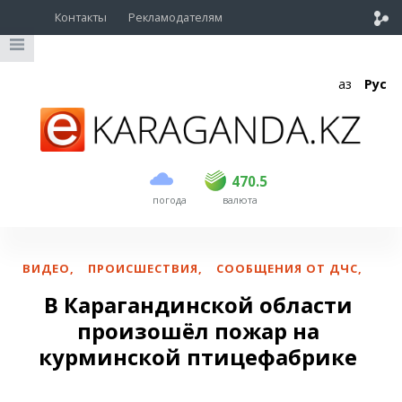
Контакты
Рекламодателям
Қаз
Рус
покупка
продажа
USD
469.5
470.5
470.5
погода
валюта
EUR
539
543
RUB
5.45
5.53
ВИДЕО
,
ПРОИСШЕСТВИЯ
,
СООБЩЕНИЯ ОТ ДЧС
,
В Карагандинской области
произошёл пожар на
курминской птицефабрике