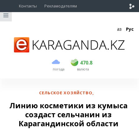
Контакты
Рекламодателям
Қаз
Рус
покупка
продажа
USD
468.5
470.8
470.8
погода
валюта
EUR
539
541.5
RUB
5.53
5.6
СЕЛЬСКОЕ ХОЗЯЙСТВО
,
Линию косметики из кумыса
создаст сельчанин из
Карагандинской области