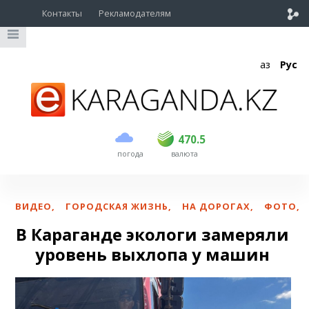
Контакты
Рекламодателям
Қаз
Рус
покупка
продажа
USD
468.5
470.5
470.5
погода
валюта
EUR
539
544
RUB
5.51
5.58
ВИДЕО
,
ГОРОДСКАЯ ЖИЗНЬ
,
НА ДОРОГАХ
,
ФОТО
,
В Караганде экологи замеряли
уровень выхлопа у машин