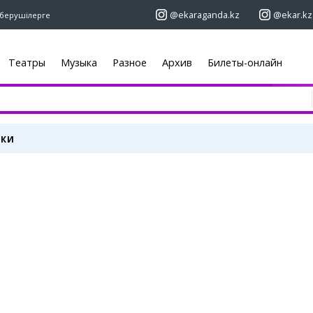
@ekaraganda.kz
@ekar.kz
берушілерге
Театры
Музыка
Разное
Архив
Билеты-онлайн
+7 (7212)
92 09 09
+7 701 233 33
ет
Плакат
тар
Хабарланды
ВКИ
Жылжымайтын
Кино
тары
Автомобильд
Театрлар
Жұмыс
Музыка
Қызметтер
Спорт
ық
Электроника
Көрмелер
ь
Жиһаз
Цирк және
хайуанаттар бағы
блогері
Карталар
Ауа райы
ентасы
Веб-камералар
Қарағанды