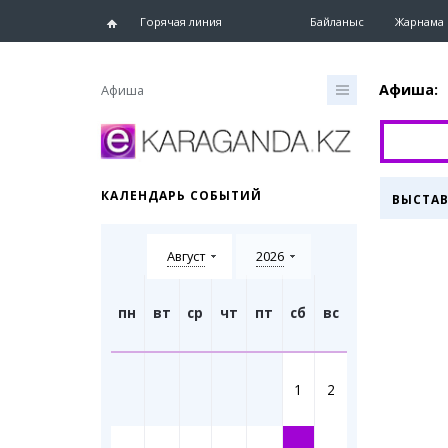
Горячая линия
Байланыс
Жарнама 
Афиша:
Афиша
Басты б
Жаңалық
КАЛЕНДАРЬ СОБЫТИЙ
ВЫСТА
Қарағанды
Жаңалық
Август
2026
Шежіре
eTV
Ақпаратт
пн
вт
ср
чт
пт
сб
вс
бюллетен
Тұлғалар
Сұхбат
1
2
«ЕШКА» 
Блогер л