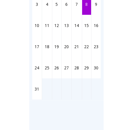
3
4
5
6
7
8
9
Соққылар
Фотоком
Аптаның
10
11
12
13
14
15
16
Ешкин жұ
жорамал
17
18
19
20
21
22
23
Медиа
Фото
Бейне
24
25
26
27
28
29
30
3D туры
Timelaps
31