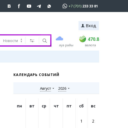
+7 (701)
233 33 81
Вход
сатып алу
сату
 81
USD
468.5
470.8
470.8
Новости
ауа райы
валюта
EUR
539
541.5
рулар
RUB
5.53
5.6
 мүлік
ер
КАЛЕНДАРЬ СОБЫТИЙ
Август
2026
пн
вт
ср
чт
пт
сб
вс
1
2