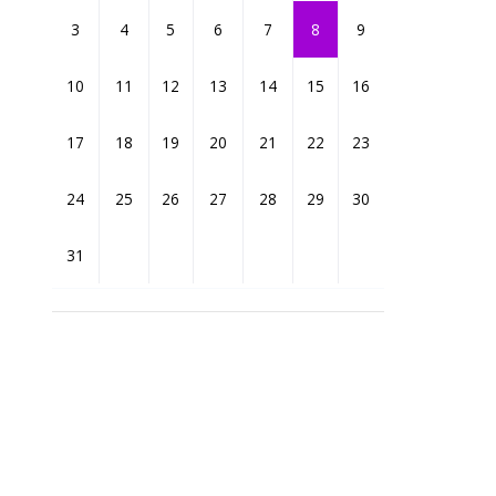
3
4
5
6
7
8
9
10
11
12
13
14
15
16
17
18
19
20
21
22
23
ық
24
25
26
27
28
29
30
І
амалары
31
айлар
каталогы
атып