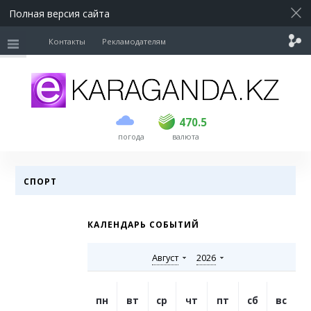
Полная версия сайта
Контакты
Рекламодателям
покупка
продажа
USD
469
470.5
470.5
погода
валюта
EUR
539
543
RUB
5.55
5.62
СПОРТ
КАЛЕНДАРЬ СОБЫТИЙ
Август
2026
пн
вт
ср
чт
пт
сб
вс