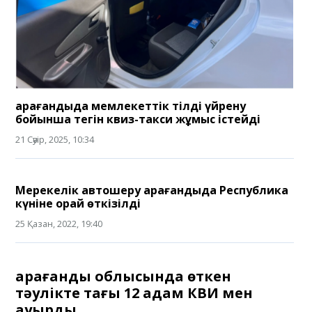
Қарағандыда мемлекеттік тілді үйрену
бойынша тегін квиз-такси жұмыс істейді
21 Сәуір, 2025, 10:34
Мерекелік автошеру Қарағандыда Республика
күніне орай өткізілді
25 Қазан, 2022, 19:40
Қарағанды облысында өткен
тәулікте тағы 12 адам КВИ мен
ауырды