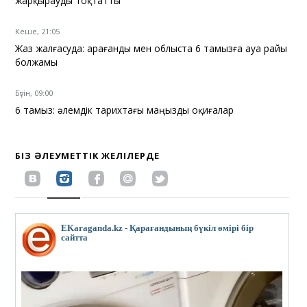
жарқырауды тоқтатты
Кеше, 21:05
Жаз жалғасуда: Қарағанды мен облыста 6 тамызға ауа райы
болжамы
Бүгін, 09:00
6 тамыз: әлемдік тарихтағы маңызды оқиғалар
БІЗ ӘЛЕУМЕТТІК ЖЕЛІЛЕРДЕ
EKaraganda.kz - Қарағандының бүкіл өмірі бір
сайтта