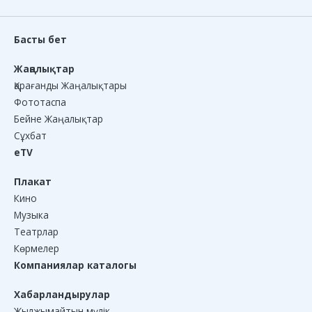
Басты бет
Жаңалықтар
Қарағанды Жаңалықтары
Фототаспа
Бейне Жаңалықтар
Сұхбат
eTV
Плакат
Кино
Музыка
Театрлар
Көрмелер
Компаниялар каталогы
Хабарландырулар
Жылжымайтын мүлік