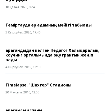
10 Қазан, 2020, 09:45
Теміртауда ер адамның мәйіті табылды
5 Қыркүйек, 2020, 17:40
Қарағандыдан келген Педагог Халықаралық
коучинг орталығында оқу грантын жеңіп
алды
4 Қыркүйек, 2019, 12:18
Timelapse. "Шахтер" Стадионы
20 Маусым, 2016, 12:55
Қарағанды аспаны