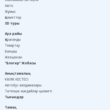
Авто
Жұмыс
Қызметтер
3D туры
Ауа райы
Қарағанды
Теміртау
Балқаш
Жезқазған
"Блогер" Жобасы
Анықтамалық
КӨЛІК КЕСТЕСІ
Автобус аялдамалары
Төтенше жағдайлар қызметі
Тығындар
Тамақ