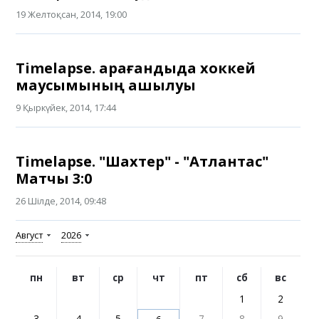
19 Желтоқсан, 2014, 19:00
Timelapse. Қарағандыда хоккей
маусымының ашылуы
9 Қыркүйек, 2014, 17:44
Timelapse. "Шахтер" - "Атлантас"
Матчы 3:0
26 Шілде, 2014, 09:48
Август
2026
пн
вт
ср
чт
пт
сб
вс
1
2
3
4
5
7
8
9