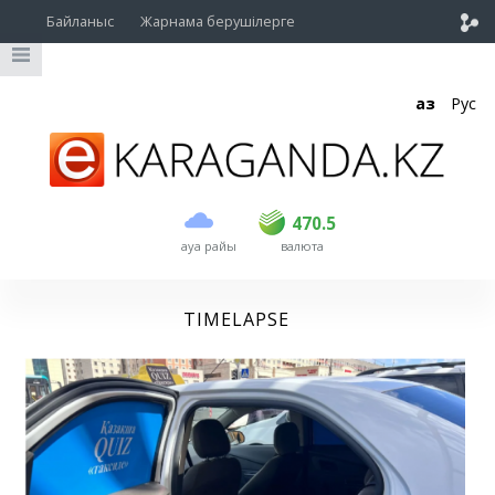
Байланыс
Жарнама берушілерге
Қаз
Рус
сатып алу
сату
USD
469
470.5
470.5
ауа райы
валюта
EUR
541
545
RUB
5.51
5.6
TIMELAPSE