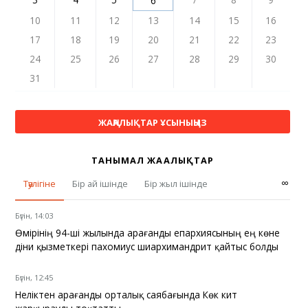
6
10
11
12
13
14
15
16
17
18
19
20
21
22
23
24
25
26
27
28
29
30
31
ЖАҢАЛЫҚТАР ҰСЫНЫҢЫЗ
ТАНЫМАЛ ЖАҢАЛЫҚТАР
∞
Тәулігіне
Бір ай ішінде
Бір жыл ішінде
Бүгін, 14:03
Өмірінің 94-ші жылында Қарағанды епархиясының ең көне
діни қызметкері пахомиус шиархимандрит қайтыс болды
Бүгін, 12:45
Неліктен Қарағанды орталық саябағында Көк кит