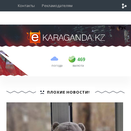
Контакты
Рекламодателям
Қаз
Рус
покупка
продажа
USD
468
469
469
погода
валюта
EUR
535
542
RUB
5.55
5.61
ПЛОХИЕ НОВОСТИ!