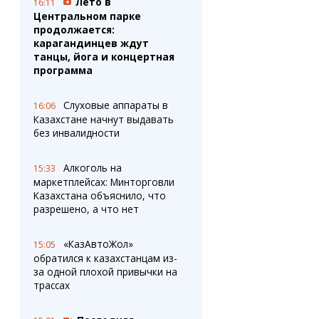
Лето в
16:11
Центральном парке
продолжается:
карагандинцев ждут
танцы, йога и концертная
программа
Слуховые аппараты в
16:06
Казахстане начнут выдавать
без инвалидности
Алкоголь на
15:33
маркетплейсах: Минторговли
Казахстана объяснило, что
разрешено, а что нет
«КазАвтоЖол»
15:05
обратился к казахстанцам из-
за одной плохой привычки на
трассах