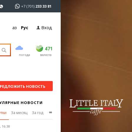
+7 (701)
233 33 81
Қаз
Рус
Вход
покупка
продажа
USD
469.5
471
471
погода
валюта
EUR
539
544
RUB
5.53
5.6
РЕДЛОЖИТЬ НОВОСТЬ
УЛЯРНЫЕ НОВОСТИ
∞
утки
За месяц
За год
 16:38