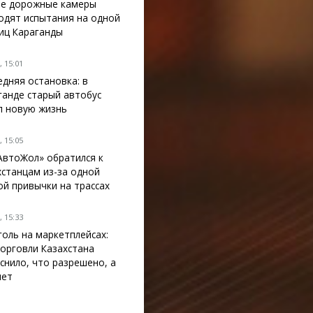
е дорожные камеры
одят испытания на одной
лиц Караганды
 15:01
едняя остановка: в
ганде старый автобус
л новую жизнь
 15:05
АвтоЖол» обратился к
хстанцам из-за одной
ой привычки на трассах
 15:33
голь на маркетплейсах:
орговли Казахстана
снило, что разрешено, а
нет