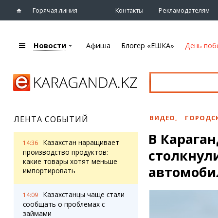
Горячая линия
Контакты
Рекламодателям
Новости
Афиша
Блогер «ЕШКА»
День поб
+7 (7212)
92 09 09
Главная
Афиша
Новости
Новости
Кино
Караганды
Театры
ВИДЕО
,
ГОРОДС
ЛЕНТА СОБЫТИЙ
Хроника
Музыка
В Караган
eTV
Спорт
Казахстан наращивает
14:36
Рассылка новостей
столкнули
Выставки
производство продуктов:
Персоны
какие товары хотят меньше
Цирк и зоопарк
автомоби
импортировать
Интервью
Казахстанцы чаще стали
14:09
Блогер «ЕШКА»
Карты
сообщать о проблемах с
Лента блогера
Web-камеры
займами