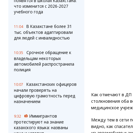
появятся в школах Казахстана:
что изменится с 2026-2027
учебного года
В Казахстане более 31
11:04
тыс. объектов адаптировали
для людей с инвалидностью
Срочное обращение к
10:35
владельцам некоторых
автомобилей распространила
полиция
Казахстанских офицеров
10:07
начали проверять на
Как отмечают в ДП 
цифровую грамотность перед
столкновения оба в
назначением
медицинское учреж
Иммигрантов
9:32
Между тем в сети п
протестируют на знание
видно, как спасат
казахского языка: названы
из автомобиля и ак