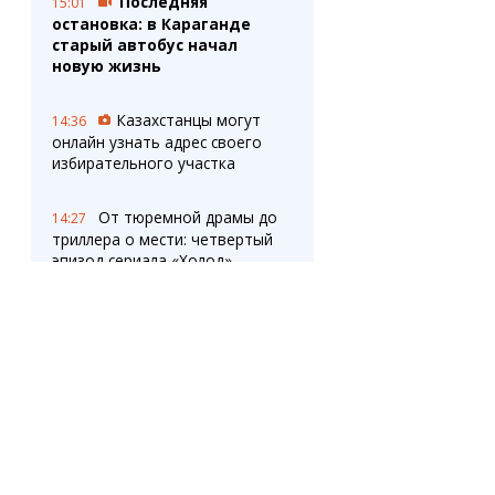
Последняя
15:01
остановка: в Караганде
старый автобус начал
новую жизнь
Казахстанцы могут
14:36
онлайн узнать адрес своего
избирательного участка
От тюремной драмы до
14:27
триллера о мести: четвертый
эпизод сериала «Холод»
изменит все
Искусственный
14:24
интеллект и цифровые
технологии: как ТШО
повышает эффективность,
безопасность и
конкурентоспособность
бизнеса