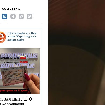
В СОЦСЕТЯХ
EKaraganda.kz - Вся
жизнь Караганды на
одном сайте