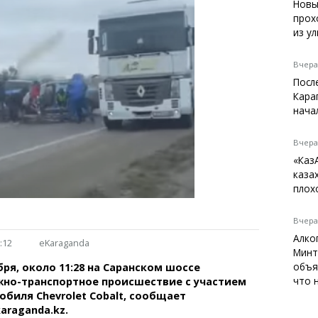
Темиртау
Новы
прох
Балхаш
из у
Жезказган
Вчера,
Посл
Кара
Справочник
нача
Расписание транспорта
Автобусные остановки
Вчера,
Экстренные службы
«Каз
Каталог компаний
каза
Купить шины, легко!
плох
Вчера,
Алко
:12
eKaraganda
Минт
объя
бря, около 11:28 на Саранском шоссе
что 
но-транспортное происшествие с участием
обиля Chevrolet Cobalt, сообщает
araganda.kz.