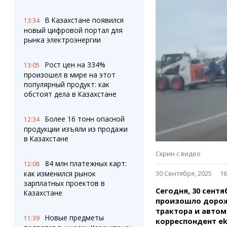
Штрихи
Пробки
Фотокомиксы
Карта Караганды
В Казахстане появился
13:34
Коллаж недели
Организации
новый цифровой портал для
Ешкин гороскоп
Мой участковый
рынка электроэнергии
Перекрытие дорог
Рост цен на 334%
13:05
произошел в мире на этот
Сервисы
Медиа
популярный продукт: как
Переводчик
Фото
обстоят дела в Казахстане
Видео
3D-тур
Более 16 тонн опасной
12:34
Timelapse
продукции изъяли из продажи
в Казахстане
Скрин с видео
84 млн платежных карт:
12:08
30 Сентября, 2025
16
как изменился рынок
зарплатных проектов в
Сегодня, 30 сентя
Казахстане
произошло дорож
трактора и автом
Новые предметы
11:39
корреспондент ek