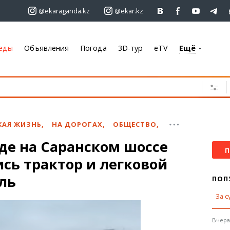
@ekaraganda.kz
@ekar.kz
еды
Объявления
Погода
3D-тур
eTV
Ещё
+7 701 233 33 81
Объявления
Недвижимость
Автомобили
КАЯ ЖИЗНЬ
,
НА ДОРОГАХ
,
ОБЩЕСТВО
,
Работа
де на Саранском шоссе
Услуги
П
сь трактор и легковой
Электроника
Мебель
ль
ПОП
За с
Погода
Караганда
Вчера,