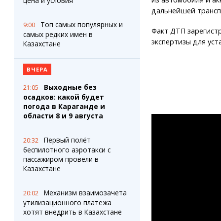
цена и условия
дальнейшей трансп
Топ самых популярных и
9:00
Факт ДТП зарегист
самых редких имен в
экспертизы для уст
Казахстане
ВЧЕРА
Выходные без
21:05
осадков: какой будет
погода в Караганде и
области 8 и 9 августа
Первый полёт
20:32
беспилотного аэротакси с
пассажиром провели в
Казахстане
Механизм взаимозачета
20:02
утилизационного платежа
хотят внедрить в Казахстане