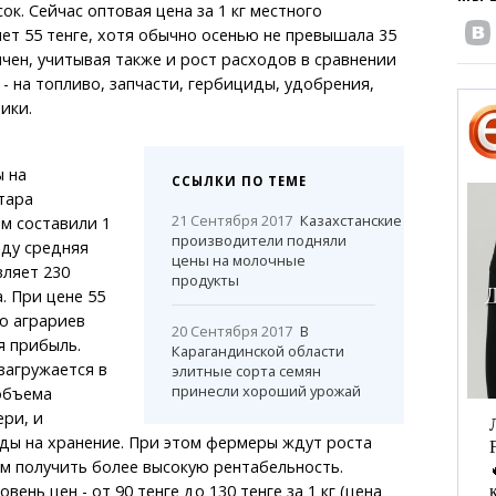
ок. Сейчас оптовая цена за 1 кг местного
ет 55 тенге, хотя обычно осенью не превышала 35
гичен, учитывая также и рост расходов в сравнении
- на топливо, запчасти, гербициды, удобрения,
ики.
 на
ССЫЛКИ ПО ТЕМЕ
тара
21 Сентября 2017
Казахстанские
м составили 1
производители подняли
оду средняя
цены на молочные
ляет 230
продукты
. При цене 55
лю аграриев
20 Сентября 2017
В
я прибыль.
Карагандинской области
загружается в
элитные сорта семян
принесли хороший урожай
объема
ери, и
ды на хранение. При этом фермеры ждут роста
им получить более высокую рентабельность.
ень цен - от 90 тенге до 130 тенге за 1 кг (цена