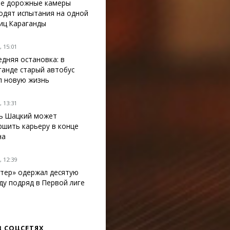
е дорожные камеры
одят испытания на одной
лиц Караганды
 15:01
едняя остановка: в
ганде старый автобус
л новую жизнь
 13:31
ь Шацкий может
ршить карьеру в конце
на
 12:39
тер» одержал десятую
ду подряд в Первой лиге
В СОЦСЕТЯХ