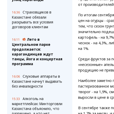
от производителей)
Страховщиков в
16:36
По итогам сентября
Казахстане обязали
цен на огурцы - сраз
раскрывать все условия
тем, что сезон гру
договоров клиентам
значительно подешев
картофель - на 9,7%
Лето в
16:11
чеснок - на 4,3%, 
Центральном парке
на 1%.
продолжается:
карагандинцев ждут
танцы, йога и концертная
Среди фруктов за 
программа
«несезонные» апель
продукцию не прев
Слуховые аппараты в
16:06
Наиболее заметно 
Казахстане начнут выдавать
без инвалидности
пастеризованное мол
творог - на 1,9%, с
выросли в цене в ср
Алкоголь на
15:33
маркетплейсах: Минторговли
В сентябре также п
Казахстана объяснило, что
разрешено, а что нет
на 1,7% за месяц, и