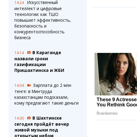
Искусственный
14:24
интеллект и цифровые
технологии: как ТШО
повышает эффективность,
безопасность и
конкурентоспособность
бизнеса
В Караганде
14:14
назвали сроки
газификации
Пришахтинска и ЖБИ
Зарплата до 2 млн
14:04
тенге: в Минтруда
казахстанцам подсказали,
кому предлагают такие деньги
В Шахтинске
14:00
сегодня пройдёт вечер
живой музыки под
открытым небом