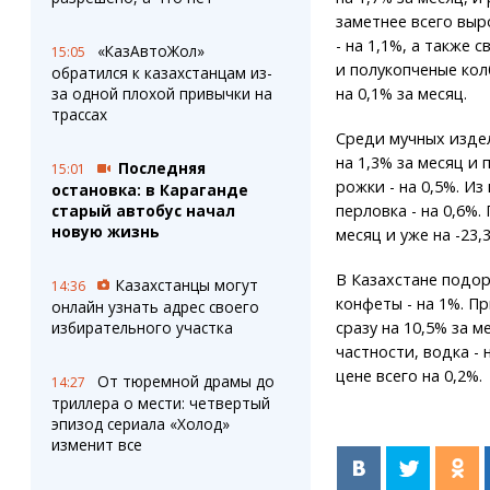
заметнее всего выро
- на 1,1%, а также 
«КазАвтоЖол»
15:05
и полукопченые кол
обратился к казахстанцам из-
за одной плохой привычки на
на 0,1% за месяц.
трассах
Среди мучных издел
на 1,3% за месяц и
Последняя
15:01
рожки - на 0,5%. Из
остановка: в Караганде
старый автобус начал
перловка - на 0,6%.
новую жизнь
месяц и уже на -23,3
В Казахстане подоро
Казахстанцы могут
14:36
конфеты - на 1%. П
онлайн узнать адрес своего
избирательного участка
сразу на 10,5% за 
частности, водка - 
цене всего на 0,2%.
От тюремной драмы до
14:27
триллера о мести: четвертый
эпизод сериала «Холод»
изменит все