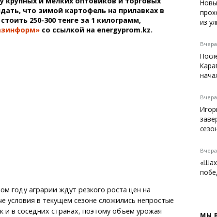
 крупных и мелких оптовиков и торговых
Темиртау
Новы
дать, что зимой картофель на прилавках в
прох
Балхаш
стоить 250-300 тенге за 1 килограмм,
из у
Жезказган
азинформ»
со ссылкой на energyprom.kz.
Вчера,
Посл
Кара
Справочник
нача
Расписание транспорта
Автобусные остановки
Вчера,
Экстренные службы
Игор
Каталог компаний
заве
Купить шины, легко!
сезо
Вчера,
«Шах
побе
том году аграрии ждут резкого роста цен на
е условия в текущем сезоне сложились непростые
ак и в соседних странах, поэтому объем урожая
МЫ 