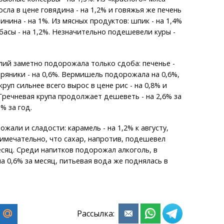
сла в цене говядина - на 1,2% и говяжья же печень
свинина - на 1%. Из мясных продуктов: шпик - на 1,4%
басы - на 1,2%. Незначительно подешевели куры -
ий заметно подорожала только сдоба: печенье -
 пряники - на 0,6%. Вермишель подорожала на 0,6%,
 круп сильнее всего вырос в цене рис - на 0,8% и
 Гречневая крупа продолжает дешеветь - на 2,6% за
% за год.
жали и сладости: карамель - на 1,2% к августу,
римечательно, что сахар, напротив, подешевел
месяц. Среди напитков подорожал алкоголь, в
на 0,6% за месяц, питьевая вода же поднялась в
Рассылка: