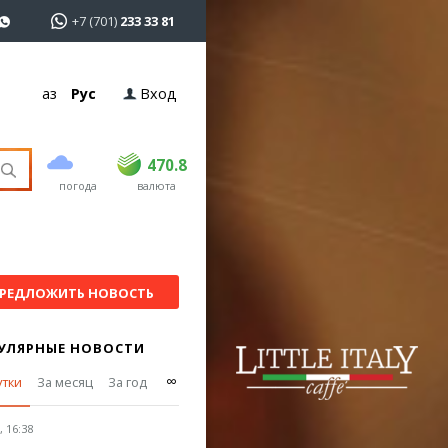
+7 (701)
233 33 81
Қаз
Рус
Вход
покупка
продажа
USD
468.5
470.8
470.8
погода
валюта
EUR
539
541.5
RUB
5.53
5.6
РЕДЛОЖИТЬ НОВОСТЬ
УЛЯРНЫЕ НОВОСТИ
∞
утки
За месяц
За год
 16:38