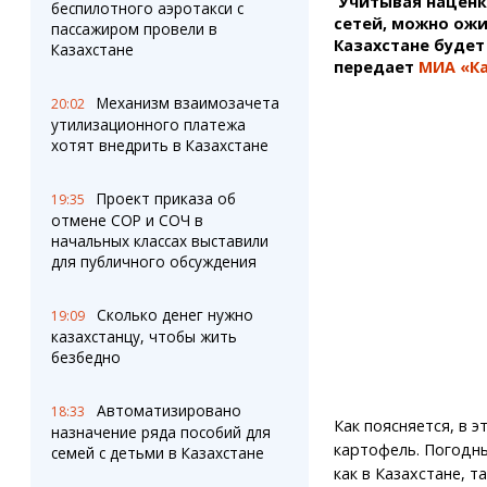
Учитывая наценку
Штрихи
Пробки
беспилотного аэротакси с
сетей, можно ожи
пассажиром провели в
Фотокомиксы
Карта Караганды
Казахстане будет 
Казахстане
Коллаж недели
Организации
передает
МИА «К
Ешкин гороскоп
Мой участковый
Механизм взаимозачета
20:02
Перекрытие дорог
утилизационного платежа
хотят внедрить в Казахстане
Сервисы
Медиа
Переводчик
Фото
Проект приказа об
19:35
Видео
отмене СОР и СОЧ в
3D-тур
начальных классах выставили
для публичного обсуждения
Timelapse
Сколько денег нужно
19:09
казахстанцу, чтобы жить
безбедно
Автоматизировано
18:33
Как поясняется, в э
назначение ряда пособий для
картофель. Погодны
семей с детьми в Казахстане
как в Казахстане, т