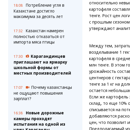
относительно невыс
Потребление угля в
18:08
картофеля составля
Казахстане достигло
тенге. Рост цен ло
максимума за десять лет
с прошлым сезоном 
утверждают аналит
Казахстан намерен
17:32
полностью отказаться от
импорта мяса птицы
Между тем, затраты
возделывание 1 гек
Карагандинцев
17:30
картофеля в средне
приглашают на ярмарку
млн тенге. В этом г
школьной формы от
урожайность состав
местных производителей
центнеров с гектара
тенге за 1 кг на до
Почему казахстанцы
17:07
остается небольша
не ощущают повышения
Если же картофель 
зарплат?
склад, то еще 10% 
списывается на пот
Новые дорожные
16:38
добавляются расхо
камеры проходят
цен, что позволит 
испытания на одной из
Предполагаемый уров
улиц Караганды