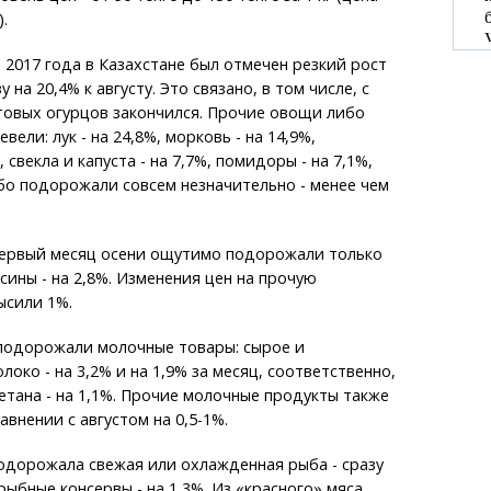
.
 2017 года в Казахстане был отмечен резкий рост
у на 20,4% к августу. Это связано, в том числе, с
нтовых огурцов закончился. Прочие овощи либо
ели: лук - на 24,8%, морковь - на 14,9%,
, свекла и капуста - на 7,7%, помидоры - на 7,1%,
либо подорожали совсем незначительно - менее чем
первый месяц осени ощутимо подорожали только
сины - на 2,8%. Изменения цен на прочую
ысили 1%.
подорожали молочные товары: сырое и
око - на 3,2% и на 1,9% за месяц, соответственно,
метана - на 1,1%. Прочие молочные продукты также
авнении с августом на 0,5-1%.
одорожала свежая или охлажденная рыба - сразу
 рыбные консервы - на 1,3%. Из «красного» мяса