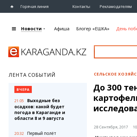
Горячая линия
Контакты
Рекламодателям
Новости
Афиша
Блогер «ЕШКА»
День поб
+7 (7212)
92 09 09
Главная
Афиша
Новости
Новости
Кино
Караганды
Театры
СЕЛЬСКОЕ ХОЗЯЙ
ЛЕНТА СОБЫТИЙ
Хроника
Музыка
До 300 те
eTV
Спорт
ВЧЕРА
Рассылка новостей
картофель
Выставки
Выходные без
21:05
Персоны
Цирк и зоопарк
исследов
осадков: какой будет
Интервью
погода в Караганде и
области 8 и 9 августа
Блогер «ЕШКА»
Карты
28 Сентября, 2017
10
Лента блогера
Web-камеры
Первый полёт
20:32