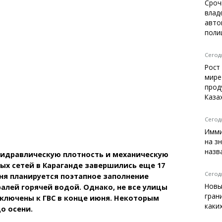
Темиртау
Сроч
влад
Балхаш
авто
Жезказган
поли
Сегодн
Рост
Справочник
мире
Расписание транспорта
прод
Каза
Автобусные остановки
Экстренные службы
Каталог компаний
Сегодн
Купить шины, легко!
Имми
на з
назв
гидравлическую плотность и механическую
ых сетей в Караганде завершились еще 17
Сегодн
юня планируется поэтапное заполнение
Новы
алей горячей водой. Однако, не все улицы
гран
ключены к ГВС в конце июня. Некоторым
каки
о осени.