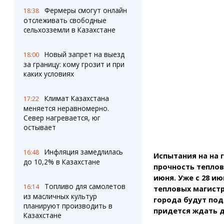
Штрихи
Пробки
Фермеры смогут онлайн
18:38
Фотокомиксы
Карта Караганды
отслеживать свободные
Коллаж недели
Организации
сельхозземли в Казахстане
Ешкин гороскоп
Мой участковый
Перекрытие дорог
Новый запрет на выезд
18:00
за границу: кому грозит и при
каких условиях
Сервисы
Медиа
Переводчик
Фото
Климат Казахстана
Видео
17:22
меняется неравномерно.
3D-тур
Север нагревается, юг
Timelapse
остывает
Инфляция замедлилась
16:48
Испытания на на 
до 10,2% в Казахстане
прочность теплов
июня. Уже с 28 и
Топливо для самолетов
16:14
тепловых магистр
из масличных культур
города будут под
планируют производить в
придется ждать д
Казахстане