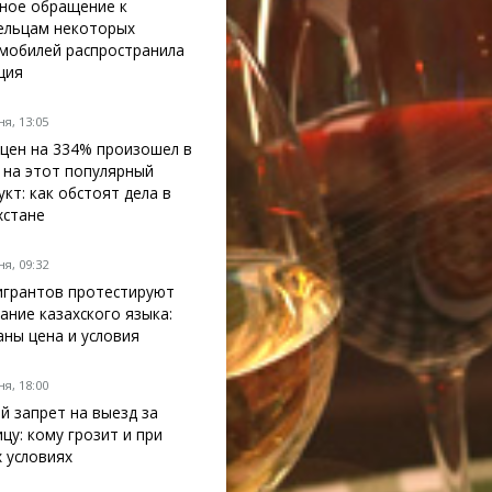
ное обращение к
ельцам некоторых
мобилей распространила
ция
я, 13:05
 цен на 334% произошел в
 на этот популярный
укт: как обстоят дела в
хстане
я, 09:32
грантов протестируют
нание казахского языка:
аны цена и условия
я, 18:00
й запрет на выезд за
ицу: кому грозит и при
х условиях