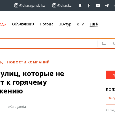
@ekaraganda.kz
@ekar.kz
еды
Объявления
Погода
3D-тур
eTV
Ещё
+7 701 233 33 81
Объявления
Недвижимость
Автомобили
Ь
,
НОВОСТИ КОМПАНИЙ
Работа
улиц, которые не
Услуги
П
т к горячему
Электроника
Мебель
жению
ПОП
За с
Погода
eKaraganda
Караганда
Сегодн