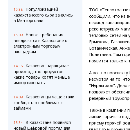
Популяризацией
15:38
ТОО «Теплотранзит
казахстанского сыра занялись
сообщили, что на в
в Минторговли
период запланиров
реконструкция маг
Новые требования
15:09
тепловых сетей на 
внедряются в Казахстане к
Ермекова, Газалиев
электронным торговым
Ботаническая, Анже
площадкам
Полетаева. Там гор
появится только к 
Казахстан наращивает
14:36
производство продуктов:
А вот по проспекту
какие товары хотят меньше
несмотря на то, чт
импортировать
"Нурлы жол". Дело 
позволяет обеспечи
Казахстанцы чаще стали
14:09
резервный трубопр
сообщать о проблемах с
займами
Также в компании п
линии горячего вод
В Казахстане появился
13:34
приему горячей во
новый цифровой портал для
квартир и объектов