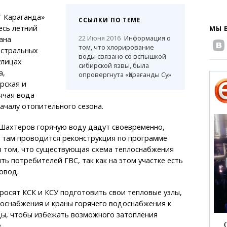
 Караганда»
ССЫЛКИ ПО ТЕМЕ
есь летний
МЫ 
22 Июня 2016
Информация о
ана
том, что хлорирование
истральных
воды связано со вспышкой
улицах
сибирской язвы, была
а,
опровергнута «Қарағанды Су»
рская и
ячая вода
началу отопительного сезона.
 Шахтеров горячую воду дадут своевременно,
о там проводится реконструкция по программе
в том, что существующая схема теплоснабжения
ть потребителей ГВС, так как на этом участке есть
овод.
росят КСК и КСУ подготовить свои тепловые узлы,
оснабжения и краны горячего водоснабжения к
ды, чтобы избежать возможного затопления
.