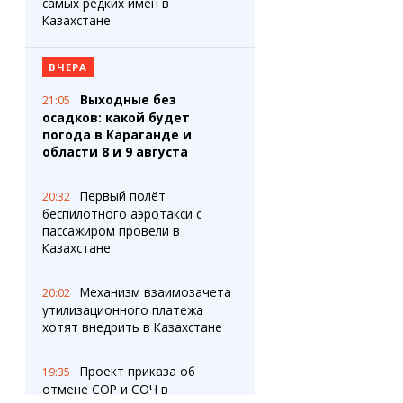
самых редких имен в
Казахстане
ВЧЕРА
Выходные без
21:05
осадков: какой будет
погода в Караганде и
области 8 и 9 августа
Первый полёт
20:32
беспилотного аэротакси с
пассажиром провели в
Казахстане
Механизм взаимозачета
20:02
утилизационного платежа
хотят внедрить в Казахстане
Проект приказа об
19:35
отмене СОР и СОЧ в