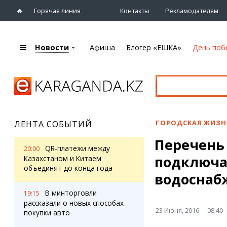
Горячая линия
Контакты
Рекламодателям
Новости
Афиша
Блогер «ЕШКА»
День поб
+7 (7212)
92 09 09
Главная
Афиша
Новости
Новости
Кино
Караганды
Театры
ГОРОДСКАЯ ЖИЗН
ЛЕНТА СОБЫТИЙ
Хроника
Музыка
Перечень 
eTV
Спорт
QR-платежи между
20:00
Рассылка новостей
подключа
Выставки
Казахстаном и Китаем
Персоны
объединят до конца года
Цирк и зоопарк
водоснаб
Интервью
В минторговли
19:15
рассказали о новых способах
Блогер «ЕШКА»
Карты
23 Июня, 2016
08:40
покупки авто
Лента блогера
Web-камеры