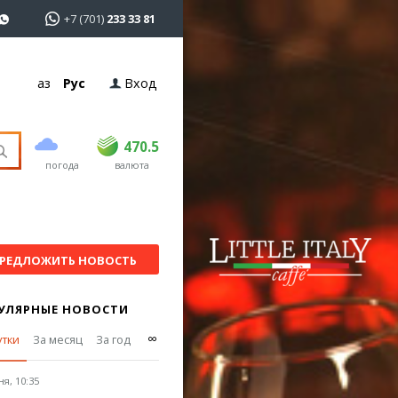
+7 (701)
233 33 81
Қаз
Рус
Вход
покупка
продажа
USD
468.5
470.5
470.5
погода
валюта
EUR
539
544
RUB
5.51
5.58
РЕДЛОЖИТЬ НОВОСТЬ
УЛЯРНЫЕ НОВОСТИ
∞
утки
За месяц
За год
я, 10:35