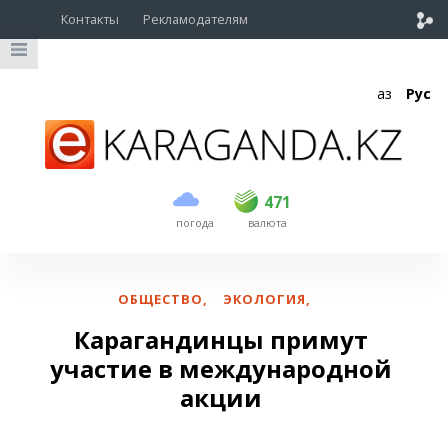
Контакты
Рекламодателям
Қаз
Рус
покупка
продажа
USD
468.5
471
471
погода
валюта
EUR
539
541.5
RUB
5.53
5.6
ОБЩЕСТВО
,
ЭКОЛОГИЯ
,
Карагандинцы примут
участие в международной
акции