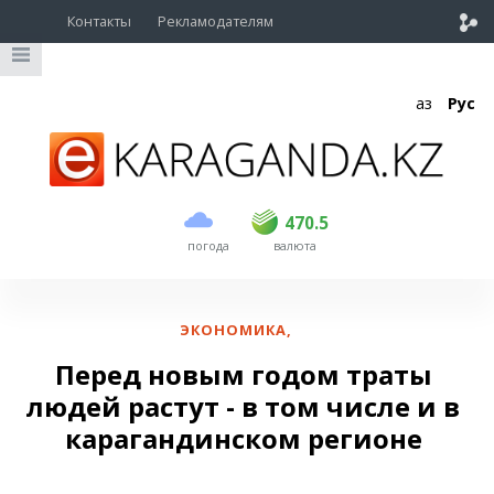
Контакты
Рекламодателям
Қаз
Рус
покупка
продажа
USD
468.5
470.5
470.5
погода
валюта
EUR
539
544
RUB
5.51
5.58
ЭКОНОМИКА
,
Перед новым годом траты
людей растут - в том числе и в
карагандинском регионе