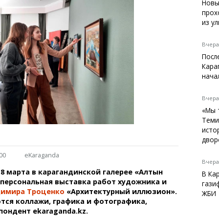
Темиртау
Новы
прох
Балхаш
из у
Жезказган
Вчера,
Посл
Кара
Справочник
нача
Расписание транспорта
Автобусные остановки
Вчера,
Экстренные службы
«Мы 
Каталог компаний
Теми
Купить шины, легко!
исто
двор
00
eKaraganda
Вчера,
 8 марта в карагандинской галерее «Алтын
В Ка
т персональная выставка работ художника и
гази
димира Троценко
«Архитектурный иллюзион».
ЖБИ
тся коллажи, графика и фотографика,
ондент ekaraganda.kz.