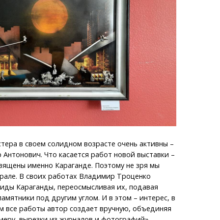
ера в своем солидном возрасте очень активны –
Антонович. Что касается работ новой выставки –
вящены именно Караганде. Поэтому не зря мы
врале. В своих работах Владимир Троценко
иды Караганды, переосмысливая их, подавая
амятники под другим углом. И в этом – интерес, в
м все работы автор создает вручную, объединяя
меру, вырезки из журналов и фотографий», -