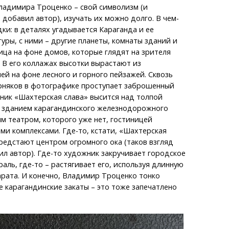
ладимира Троценко – свой символизм (и
 добавил автор), изучать их можно долго. В чем-
дки: в деталях угадывается Караганда и ее
уры, с ними – другие планеты, комнаты зданий и
лица на фоне домов, которые глядят на зрителя
. В его коллажах высотки вырастают из
ей на фоне лесного и горного пейзажей. Сквозь
рняков в фотографике проступает заброшенный
ник «Шахтерская слава» высится над толпой
 зданием карагандинского железнодорожного
им театром, которого уже нет, гостиницей
ми комплексами. Где-то, кстати, «Шахтерская
редстают центром огромного ока (таков взгляд
ил автор). Где-то художник закручивает городское
раль, где-то – растягивает его, используя длинную
рата. И конечно, Владимир Троценко тонко
 карагандинские закаты – это тоже запечатлено