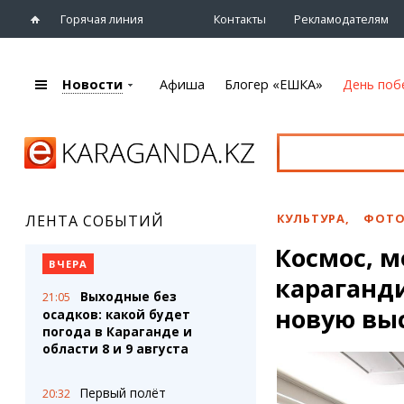
Горячая линия
Контакты
Рекламодателям
Новости
Афиша
Блогер «ЕШКА»
День поб
+7 (7212)
92 09 09
Главная
Афиша
Новости
Новости
Кино
Караганды
Театры
КУЛЬТУРА
,
ФОТ
ЛЕНТА СОБЫТИЙ
Хроника
Музыка
Космос, 
eTV
Спорт
ВЧЕРА
Рассылка новостей
караганд
Выставки
Выходные без
21:05
Персоны
Цирк и зоопарк
новую выс
осадков: какой будет
Интервью
погода в Караганде и
области 8 и 9 августа
Блогер «ЕШКА»
Карты
Лента блогера
Web-камеры
Первый полёт
20:32