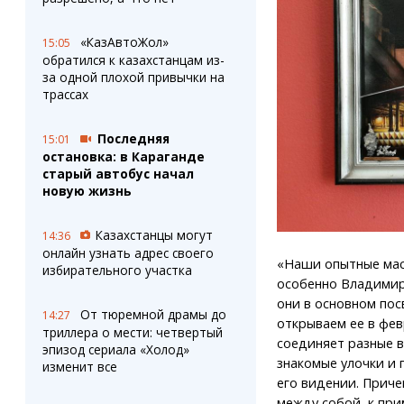
«КазАвтоЖол»
15:05
обратился к казахстанцам из-
за одной плохой привычки на
трассах
Последняя
15:01
остановка: в Караганде
старый автобус начал
новую жизнь
Казахстанцы могут
14:36
онлайн узнать адрес своего
«Наши опытные маст
избирательного участка
особенно Владимир 
они в основном пос
От тюремной драмы до
14:27
открываем ее в фе
триллера о мести: четвертый
соединяет разные в
эпизод сериала «Холод»
знакомые улочки и п
изменит все
его видении. Приче
между собой, к при