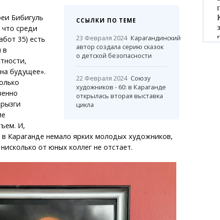
реи Бибигуль
ССЫЛКИ ПО ТЕМЕ
 что среди
23 Февраля 2024
Карагандинский
абот 35) есть
автор создала серию сказок
 в
о детской безопасности
стности,
на будущее».
22 Февраля 2024
Союзу
олько
художников - 60: в Караганде
венно
открылась вторая выставка
брызги
цикла
ие
ъем. И,
о в Караганде немало ярких молодых художников,
нисколько от юных коллег не отстает.