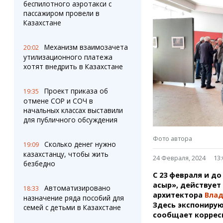
Штрихи
Пробки
беспилотного аэротакси с
пассажиром провели в
Фотокомиксы
Карта Караганды
Казахстане
Коллаж недели
Организации
Ешкин гороскоп
Мой участковый
Механизм взаимозачета
20:02
Перекрытие дорог
утилизационного платежа
хотят внедрить в Казахстане
Сервисы
Медиа
Переводчик
Фото
Проект приказа об
19:35
Видео
отмене СОР и СОЧ в
3D-тур
начальных классах выставили
для публичного обсуждения
Timelapse
Фото автора
Сколько денег нужно
19:09
казахстанцу, чтобы жить
24 Февраля, 2024
13:
безбедно
С 23 февраля и до
ғасыр», действуе
Автоматизировано
18:33
архитектора
Вла
назначение ряда пособий для
Здесь экспонирую
семей с детьми в Казахстане
сообщает корресп