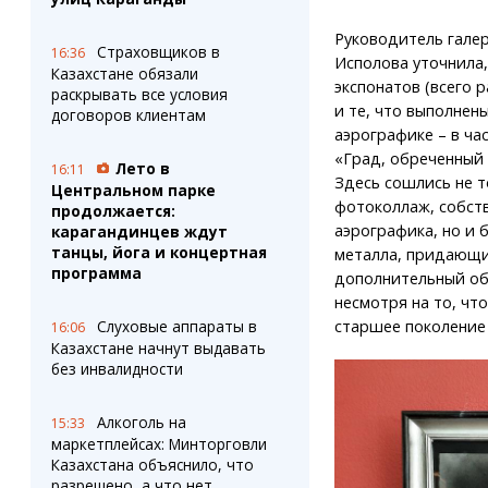
Руководитель гале
Страховщиков в
16:36
Исполова уточнила,
Казахстане обязали
экспонатов (всего р
раскрывать все условия
и те, что выполнены
договоров клиентам
аэрографике – в ча
«Град, обреченный 
Лето в
16:11
Здесь сошлись не т
Центральном парке
фотоколлаж, собст
продолжается:
аэрографика, но и 
карагандинцев ждут
танцы, йога и концертная
металла, придающ
программа
дополнительный об
несмотря на то, чт
старшее поколение 
Слуховые аппараты в
16:06
Казахстане начнут выдавать
без инвалидности
Алкоголь на
15:33
маркетплейсах: Минторговли
Казахстана объяснило, что
разрешено, а что нет