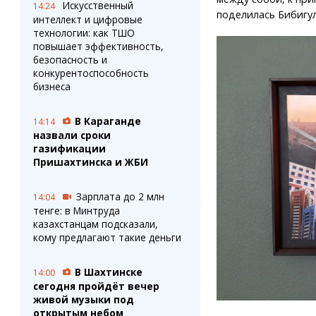
Искусственный
14:24
поделилась Бибигул
интеллект и цифровые
технологии: как ТШО
повышает эффективность,
безопасность и
конкурентоспособность
бизнеса
В Караганде
14:14
назвали сроки
газификации
Пришахтинска и ЖБИ
Зарплата до 2 млн
14:04
тенге: в Минтруда
казахстанцам подсказали,
кому предлагают такие деньги
В Шахтинске
14:00
сегодня пройдёт вечер
живой музыки под
открытым небом