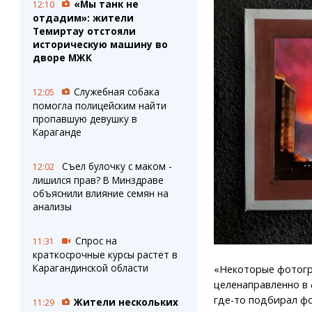
«Мы танк не
12:10
отдадим»: жители
Темиртау отстояли
историческую машину во
дворе МЖК
Служебная собака
12:05
помогла полицейским найти
пропавшую девушку в
Караганде
Съел булочку с маком -
12:02
лишился прав? В Минздраве
объяснили влияние семян на
анализы
Спрос на
11:31
краткосрочные курсы растет в
Карагандинской области
«Некоторые фотогр
целенаправленно в 
где-то подбирал фо
Жители нескольких
11:29