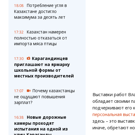
Потребление угля в
18:08
Казахстане достигло
максимума за десять лет
Казахстан намерен
17:32
полностью отказаться от
импорта мяса птицы
Карагандинцев
17:30
приглашают на ярмарку
школьной формы от
местных производителей
Почему казахстанцы
17:07
Выставки работ Вл
не ощущают повышения
обладает своими п
зарплат?
подчеркивают его ко
персональная выста
Новые дорожные
16:38
здесь – это выстав
камеры проходят
иначе, обретают но
испытания на одной из
улиц Караганды