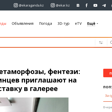
@ekaraganda.kz
@ekar.kz
еды
Объявления
Погода
3D-тур
eTV
Ещё
+7 701 233 33 81
Объявления
Недвижимость
Автомобили
О
Работа
метаморфозы, фентези:
Услуги
П
инцев приглашают на
Электроника
Мебель
тавку в галерее
ПОП
За с
Погода
Караганда
Вчера,