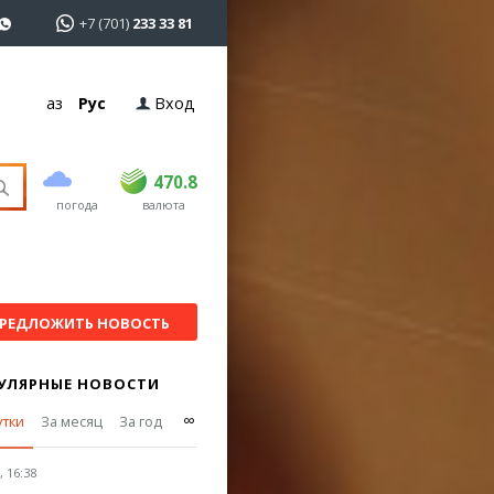
+7 (701)
233 33 81
Қаз
Рус
Вход
покупка
продажа
USD
468.5
470.8
470.8
погода
валюта
EUR
539
541.5
RUB
5.53
5.6
РЕДЛОЖИТЬ НОВОСТЬ
УЛЯРНЫЕ НОВОСТИ
∞
утки
За месяц
За год
 16:38