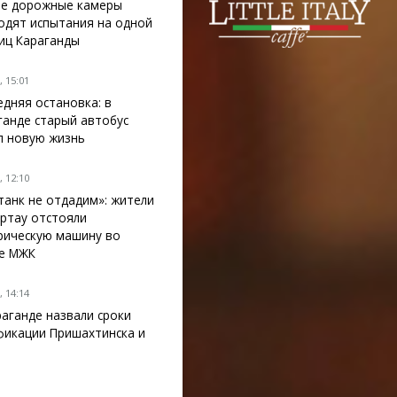
е дорожные камеры
одят испытания на одной
лиц Караганды
 15:01
едняя остановка: в
ганде старый автобус
л новую жизнь
 12:10
танк не отдадим»: жители
ртау отстояли
рическую машину во
е МЖК
 14:14
раганде назвали сроки
фикации Пришахтинска и