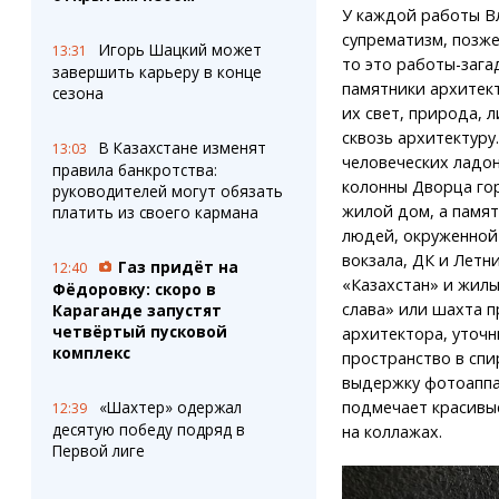
У каждой работы В
супрематизм, позже
Игорь Шацкий может
13:31
то это работы-зага
завершить карьеру в конце
памятники архитект
сезона
их свет, природа, 
сквозь архитектуру
В Казахстане изменят
13:03
человеческих ладон
правила банкротства:
колонны Дворца го
руководителей могут обязать
жилой дом, а памят
платить из своего кармана
людей, окруженной
вокзала, ДК и Летн
Газ придёт на
12:40
«Казахстан» и жилы
Фёдоровку: скоро в
слава» или шахта п
Караганде запустят
четвёртый пусковой
архитектора, уточн
комплекс
пространство в спи
выдержку фотоаппа
подмечает красивые
«Шахтер» одержал
12:39
десятую победу подряд в
на коллажах.
Первой лиге