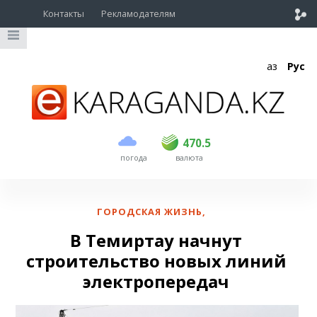
Контакты
Рекламодателям
Қаз
Рус
покупка
продажа
USD
468.5
470.5
470.5
погода
валюта
EUR
539
544
RUB
5.51
5.58
ГОРОДСКАЯ ЖИЗНЬ
,
В Темиртау начнут
строительство новых линий
электропередач