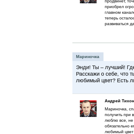
продвинет, точ
приобрел огро
главном канале
теперь остало
развиваться д
Мариночка
Энди! Ты – лучший! Гд
Расскажи о себе, что 
любимый цвет? Есть л
Андрей Тихо
Мариночка, сп
получить при 
люблю все, не 
обязательно е
любимый цвет ч