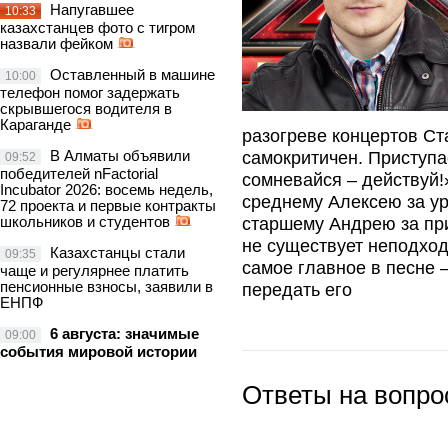
Напугавшее
10:33
казахстанцев фото с тигром
назвали фейком
Оставленный в машине
10:00
телефон помог задержать
скрывшегося водителя в
Караганде
разогреве концертов Ст
В Алматы объявили
самокритичен. Приступа
09:52
победителей nFactorial
сомневайся – действуй!
Incubator 2026: восемь недель,
среднему Алексею за ур
72 проекта и первые контракты
школьников и студентов
старшему Андрею за при
не существует неподход
Казахстанцы стали
09:35
самое главное в песне –
чаще и регулярнее платить
пенсионные взносы, заявили в
передать его
ЕНПФ
6 августа: значимые
09:00
события мировой истории
Ответы на вопр