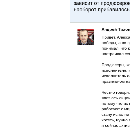
зависит от продюсеро
наоборот прибавилось
Андрей Тихо
Привет, Алекс
победы, а во в
понимал, что к
настраивал се
Продюсеры, ко
исполнителя, и
исполнитель о
правильном н
Честно говоря,
являюсь лицом
потому что и
работают с ми
стану исполни
хотеть, нужно 
я сейчас акти