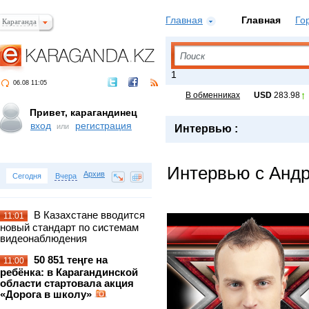
Главная
Главная
Го
Караганда
Поиск
1
06.08 11:05
В обменниках
USD
283.98
Привет, карагандинец
вход
регистрация
или
Интервью :
Интервью с Анд
Архив
Сегодня
Вчера
В Казахстане вводится
11:01
новый стандарт по системам
видеонаблюдения
50 851 теңге на
11:00
ребёнка: в Карагандинской
области стартовала акция
«Дорога в школу»