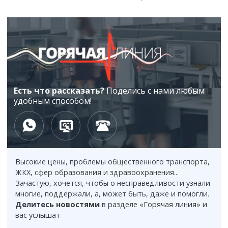
отечественных производителей
Медицинские пункты появятся на аварийно
18:32
опасных участках автодорог Казахстана
Аграриям Карагандинской области
18:20
предстоит убрать почти миллион гектаров
урожая
Есть что рассказать?
Поделись с нами любым
удобным способом!
МВД: Более 20 стримеров привлечены к
18:02
ответственности за противоправный контент
В Караганде уже укладывают асфальт
17:39
на новой шестикилометровой магистрали
Высокие цены, проблемы общественного транспорта,
Избирательные участки адаптируют для
17:35
ЖКХ, сфер образования и здравоохранения...
людей с особыми потребностями
Зачастую, хочется, чтобы о несправедливости узнали
многие, поддержали, а, может быть, даже и помогли.
Обновлены правила подключения мобильного
17:07
Делитесь новостями
в разделе «Горячая линия» и
телефона к цифровому правительству для госуслуг
вас услышат