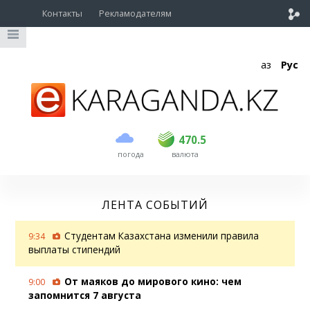
Контакты
Рекламодателям
Қаз
Рус
покупка
продажа
USD
469
470.5
470.5
погода
валюта
EUR
539
543
RUB
5.51
5.6
ЛЕНТА СОБЫТИЙ
Студентам Казахстана изменили правила
9:34
выплаты стипендий
От маяков до мирового кино: чем
9:00
запомнится 7 августа