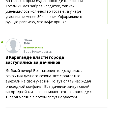
Портал eGov.kz работает с перебоями: в НИТ
банкет, который будет проходить 20 июня.
11:20
объяснили причину
Хотим 21 мая забрать задаток, так как
уменьшилось количество гостей , а у кафе
условия не менее 30 человек. Оформляли в
В Казахстане вводится новый стандарт по
11:01
ручную расписку, что кафе принял…
системам видеонаблюдения
50 851 теңге на ребёнка: в
11:00
Карагандинской области стартовала акция
08 мая,
«Дорога в школу»
2016
ВЫПОЛНЕННЫЕ
Вера Николаевна:
Напугавшее казахстанцев фото с тигром
10:33
В Караганде власти города
назвали фейком
заступились за дачников
Добрый вечер! Вот наконец то дождались
Оставленный в машине телефон помог
10:00
открытия дачного сезона. все с радостью
задержать скрывшегося водителя в Караганде
выехали на свои участки Но тут опять нас ждал
очередной конфликт Все дачники живут своей
В Алматы объявили победителей nFactorial
9:52
загородной жизнью начинают сажать рассаду с
Incubator 2026: восемь недель, 72 проекта и первые
января месяца а потом везут на участки…
контракты школьников и студентов
Казахстанцы стали чаще и регулярнее платить
9:35