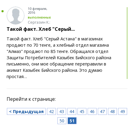
В Караганде открылась физкультурно-
10 февраля,
17:10
2016
оздоровительная секция для детей с
ВЫПОЛНЕННЫЕ
инвалидностью
Сергазин К.:
Такой факт. Хлеб "Серый...
Казахстанцев предупреждают об угрозе
17:07
Такой факт. Хлеб "Серый Астана" в магазинах
дипфейков
продают по 70 тенге, а хлебный отдел магазина
"Алмаз" продают по 85 тенге. Обращался отдел
Библиотечный open-air: в Караганде
17:03
Защиты Потребителей Казыбек Бийского района
пройдут книжные встречи
письменно, они мое обращение переправили в
акимат Казыбек Бийского района. Это думаю
Работодатели теперь обязаны отпускать
16:32
простая…
казахстанцев на скрининги. Изменения вступили в
силу
Перейти к странице:
Видеокамеры помогают выявлять нарушения
16:03
и ликвидировать стихийные свалки: МВД
продолжает реализацию программы «Таза
< Предыдущая
42
43
44
45
46
47
48
49
Қазақстан»
50
51
Как между Майкудуком и Юго-
15:38