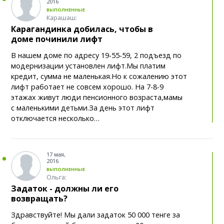
2016
Казахстана
ВЫПОЛНЕННЫЕ
Карашаш:
Почти 12 тысяч километров электросетей
13:03
Карагандинка добилась, чтобы в
отремонтировали в Казахстане перед зимой
доме починили лифт
В нашем доме по адресу 19-55-59, 2 подъезд по
Почему в Центральном парке
12:45
модернизации установлен лифт.Мы платим
Караганды перестал светиться синий кит
кредит, сумма не маленькая.Но к сожалению этот
лифт работает не совсем хорошо. На 7-8-9
В Карагандинской области 164 человека
12:35
этажах живут люди пенсионного возраста,мамы
получили гранты на открытие бизнеса
с маленькими детьми.За день этот лифт
отключается несколько…
За что в Казахстане могут арестовать на 15
12:02
суток: разъяснение адвоката
17 мая,
Трехлетний ребенок выпал из окна
11:46
2016
второго этажа в Караганде
ВЫПОЛНЕННЫЕ
Ольга:
Задаток - должны ли его
В посёлке Актас обновляют опоры линий
11:34
возвращать?
электропередачи
Здравствуйте! Мы дали задаток 50 000 тенге за