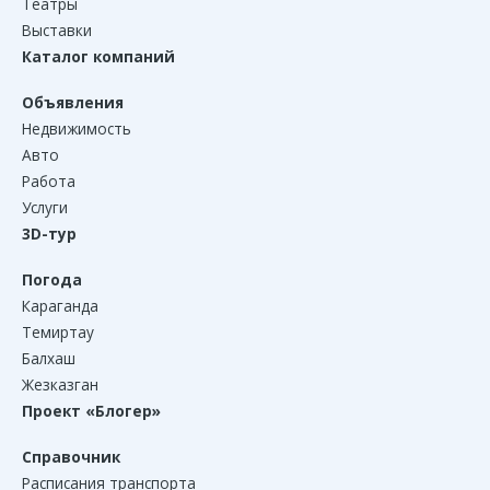
Театры
сбыта для местных производителей
Выставки
Каталог компаний
Новый скоростемер заработает на одном
11:25
из путепроводов Караганды
Объявления
Недвижимость
Новое производство по сборке
11:01
электрощитов открылось в Карагандинской области
Авто
Работа
Более 50 оптовых поставщиков продуктов
10:34
Услуги
проверили в Карагандинской области
3D-тур
Выставочная пауза: в Караганде музей
10:04
Погода
ИЗО закроется на ремонт
Караганда
Темиртау
Золотые руки мошенниц: пенсионерка из
10:00
Балхаш
Караганды лишилась 15 млн тенге из-за «снятия
Жезказган
проклятия»
Проект «Блогер»
Экспорт продукции Карагандинской области
9:33
Справочник
вырос на 27%
Расписания транспорта