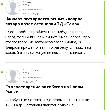
пенсионные взносы, заявили в ЕНПФ
07 мая,
2016
ВЫПОЛНЕННЫЕ
6 августа: значимые события мировой
Александр:
9:00
истории
Акимат постарается решить вопрос
затора возле остановки ТД «Таир»
05 АВГУСТА
Здесь вообще проблемы кто-нибудь читает,
народ только пишет и пишет, была новость про
Лето продолжается: прогноз погоды в
21:05
столпотворение автобусов возле ТАИРа, 26
Караганде и области на 6 августа
февраля пришел ответ что разберутся, езжу там
каждый день, ситуация не поменялась никак...
«Караганде поклон»: Игорь Крутой ответил
20:39
поклоннице из Караганды в соцсети
16 февраля,
Будет ли дорожать мясо в Казахстане,
20:02
2016
рассказали в Минторговли
ВЫПОЛНЕННЫЕ
Анатолий:
Столпотворение автобусов на Новом
Список обладателей образовательных
19:34
Рынке
грантов опубликуют до 10 августа. Где его искать?
Автобусы не доезжают до «кармана» остановки
Могут ли казахстанцы погасить кредит
19:09
ТД «Таир», останавливаются прямо на
досрочно без штрафа