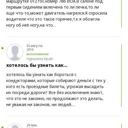
открыли комнату матери и ребенка
маршрутке 012 гос.номер 786 BOA.В салоне под
первым сидением включена то ли печка,то ли
ещё что-то,может двигатель нагрелся.Я спросила
От хобби к производству: карагандинка
14:34
водителя что это такое горячее,т.к я обожгла
превратила любовь к ремёслам в успешный бизнес
ногу об неё ногу,на что…
«Лаборатория Касперского» обнаружила
14:25
заражённые iOS-приложения, распространяющиеся
через Telegram
02 августа,
2016
ВЫПОЛНЕННЫЕ
Цифровым тенге будут оплачивать
14:04
Нуршина Арай:
медпомощь и лекарства в Казахстане
хотелось бы узнать как...
хотелось бы узнать как бороться с
На 94-м году жизни скончался
14:03
кондукторами, которые собирают деньги с тех у
старейший клирик Карагандинской епархии
кого есть проездные билеты, угрожая высадить
схиархимандрит Пахомий
их посреди дороги? Все без исключения знают,
что это не законно, но продолжают это делать,
Изменился адрес Управления координации
13:39
не уважая ни законов, ни людей.…
занятости и социальных программ Карагандинской
области
Некоторые предметы переименуют в школах
13:24
24 мая,