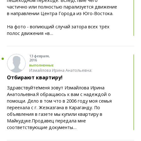
пешеходном переходе. Вследствие чего
частично или полностью парализуется движение
в направлении Центра Города из Юго-Востока.
В карагандинском зоопарке родился
19:02
малыш-альпака
На фото - вопиющий случай затора всех трёх
полос движения «в…
В Балхаше появился удобный сервис для
18:36
туристов
Пользоваться гаражом – не значит владеть
18:08
13 февраля,
2016
им: что нужно знать казахстанцам
ВЫПОЛНЕННЫЕ
Измайлова Ирина Анатольевна:
Карагандинских фотогорафов
18:03
Отбирают квартиру!
приглашают на проект «Один день из жизни
Здравствуйте!меня зовут Измайлова Ирина
города»
Анатольевна.Я обращаюсь к вам с надеждой о
помощи. Дело в том что в 2006 году моя семья
Правила испытаний беспилотных
17:36
переехала с г. Жезказгана в Караганду. По
автомобилей утвердили в Казахстане
объявления в газете мы купили квартиру в
Майкудуке.Продавец передала мне
В Карагандинской области два
17:14
соответствующие документы…
предприятия оштрафовали на 12 миллионов
тенге