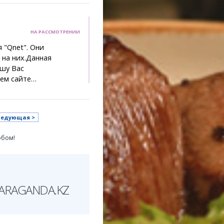
НА РАССМОТРЕНИИ
 "Qnet". Они
 на них.Данная
ошу Вас
шем сайте…
ледующая >
обом!
ARAGANDA.KZ