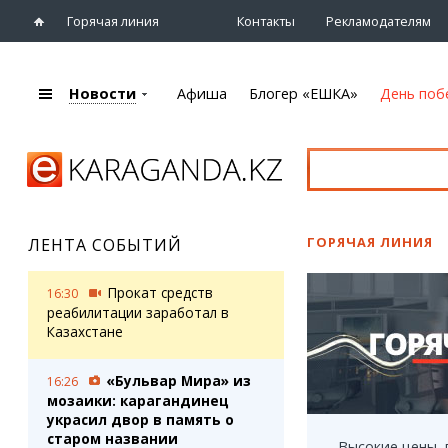
Горячая линия
Контакты
Рекламодателям
Новости
Афиша
Блогер «ЕШКА»
День поб
+7 (7212)
92 09 09
Главная
Афиша
Новости
Новости
Кино
Караганды
Театры
ГОРЯЧАЯ ЛИНИЯ
ЛЕНТА СОБЫТИЙ
Хроника
Музыка
eTV
Спорт
Прокат средств
16:30
Рассылка новостей
Выставки
реабилитации заработал в
Персоны
Казахстане
Цирк и зоопарк
Интервью
«Бульвар Мира» из
16:26
мозаики: карагандинец
Блогер «ЕШКА»
Карты
украсил двор в память о
Лента блогера
Web-камеры
старом названии
Высокие цены,