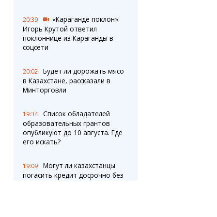
«Караганде поклон»:
20:39
Игорь Крутой ответил
поклоннице из Караганды в
соцсети
Будет ли дорожать мясо
20:02
в Казахстане, рассказали в
Минторговли
Список обладателей
19:34
образовательных грантов
опубликуют до 10 августа. Где
его искать?
Могут ли казахстанцы
19:09
погасить кредит досрочно без
штрафа
В карагандинском
19:02