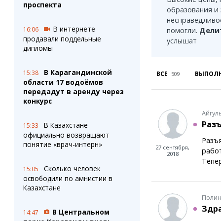
Штрихи
Пробки
проспекта
образования и 
Фотокомиксы
Карта Караганды
несправедливос
Коллаж недели
Организации
В интернете
16:06
помогли.
Дели
Ешкин гороскоп
Мой участковый
продавали поддельные
услышат
Перекрытие дорог
дипломы
В Карагандинской
Сервисы
Медиа
15:38
ВСЕ
ВЫПОЛ
509
области 17 водоёмов
Переводчик
Фото
передадут в аренду через
Видео
конкурс
3D-тур
Айгуль
Timelapse
Разъ
В Казахстане
15:33
официально возвращают
Разъя
понятие «врач-интерн»
27 сентября,
работ
2018
Тепер
Сколько человек
15:05
освободили по амнистии в
Казахстане
Полин
Здра
В Центральном
14:47