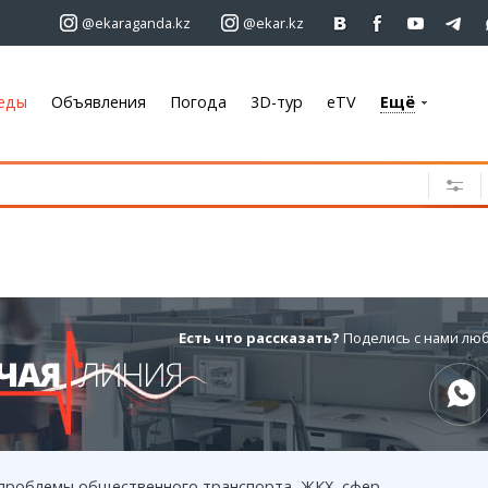
@ekaraganda.kz
@ekar.kz
еды
Объявления
Погода
3D-тур
eTV
Ещё
+7 701 233 33 81
Объявления
Недвижимость
Автомобили
Работа
Услуги
Электроника
Есть что рассказать?
Поделись с нами лю
Мебель
Погода
Караганда
 проблемы общественного транспорта, ЖКХ, сфер