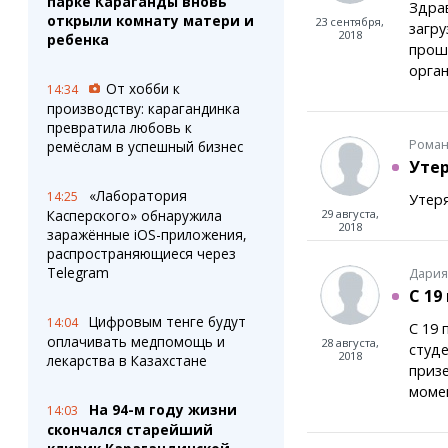
парке Караганды вновь
Здрав
открыли комнату матери и
23 сентября,
загру
2018
ребенка
прошё
орга
От хобби к
14:34
производству: карагандинка
превратила любовь к
Роман
ремёслам в успешный бизнес
Уте
«Лаборатория
14:25
Утер
Касперского» обнаружила
29 августа,
2018
заражённые iOS-приложения,
распространяющиеся через
Telegram
Дария
С 19 
Цифровым тенге будут
14:04
С 19 
оплачивать медпомощь и
28 августа,
студе
2018
лекарства в Казахстане
призе
момен
На 94-м году жизни
14:03
скончался старейший