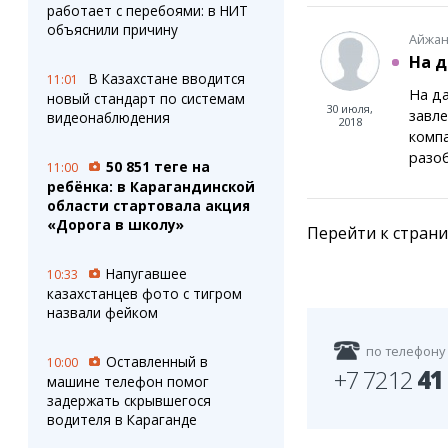
работает с перебоями: в НИТ
объяснили причину
Айжан
На д
В Казахстане вводится
11:01
На да
новый стандарт по системам
30 июля,
завле
видеонаблюдения
2018
компа
разоб
50 851 теңге на
11:00
ребёнка: в Карагандинской
области стартовала акция
«Дорога в школу»
Перейти к стран
Напугавшее
10:33
казахстанцев фото с тигром
назвали фейком
по телефону
Оставленный в
10:00
+7 7212
41
машине телефон помог
задержать скрывшегося
водителя в Караганде