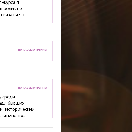
онкурса я
ш ролик не
 связаться с
НА РАССМОТРЕНИИ
НА РАССМОТРЕНИИ
у среди
зади бывших
и. Исторический
большинство…