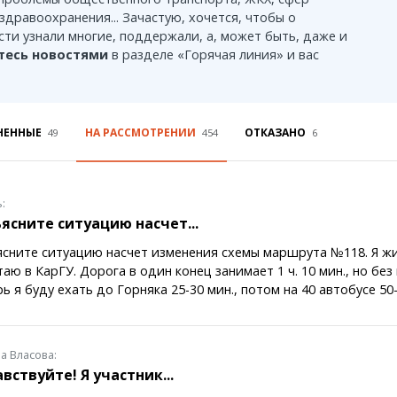
Темиртау
здравоохранения... Зачастую, хочется, чтобы о
Балхаш
ти узнали многие, поддержали, а, может быть, даже и
Жезказган
тесь новостями
в разделе «Горячая линия» и вас
Справочник
НЕННЫЕ
НА РАССМОТРЕНИИ
ОТКАЗАНО
49
454
6
Расписание транспорта
Автобусные остановки
Экстренные службы
:
Каталог компаний
ясните ситуацию насчет...
Купить шины, легко!
сните ситуацию насчет изменения схемы маршрута №118. Я жи
аю в КарГУ. Дорога в один конец занимает 1 ч. 10 мин., но без
ь я буду ехать до Горняка 25-30 мин., потом на 40 автобусе 50
а Власова:
вствуйте! Я участник...