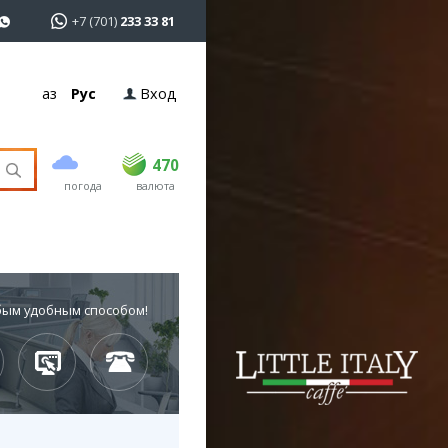
+7 (701)
233 33 81
Қаз
Рус
Вход
покупка
продажа
USD
469
470
470
погода
валюта
EUR
540
544
RUB
5.53
5.6
бым удобным способом!