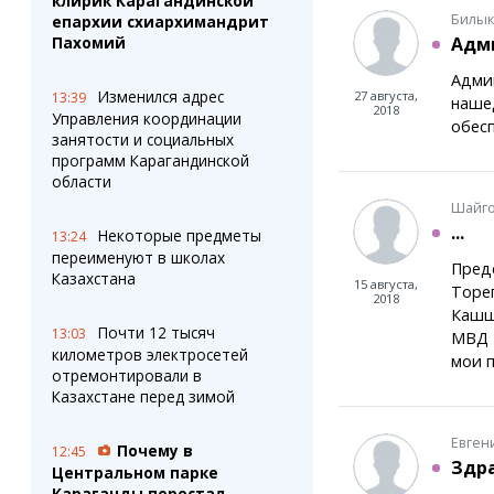
клирик Карагандинской
Билык
епархии схиархимандрит
Пахомий
Адми
Админ
Изменился адрес
27 августа,
13:39
наше
2018
Управления координации
обес
занятости и социальных
программ Карагандинской
области
Шайго
...
Некоторые предметы
13:24
переименуют в школах
Пред
Казахстана
15 августа,
Торег
2018
Кашшо
Почти 12 тысяч
13:03
МВД Р
километров электросетей
мои 
отремонтировали в
Казахстане перед зимой
Евген
Почему в
12:45
Здра
Центральном парке
Караганды перестал