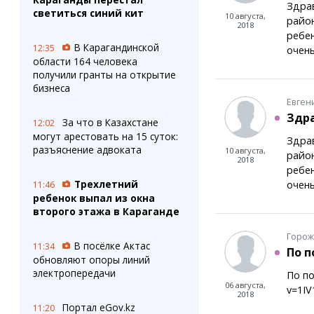
Здрав
светиться синий кит
10 августа,
район
2018
ребен
В Карагандинской
12:35
очен
области 164 человека
получили гранты на открытие
бизнеса
Евген
Здра
За что в Казахстане
12:02
могут арестовать на 15 суток:
Здрав
разъяснение адвоката
10 августа,
район
2018
ребен
Трехлетний
очен
11:46
ребенок выпал из окна
второго этажа в Караганде
Горож
В посёлке Актас
11:34
По п
обновляют опоры линий
электропередачи
По по
06 августа,
v=1I
2018
Портал eGov.kz
11:20