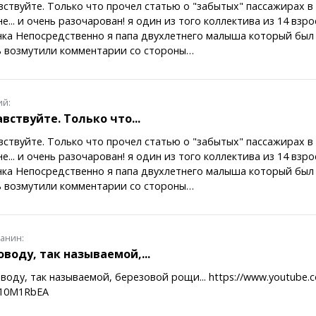
ствуйте. Только что прочел статью о "забытых" пассажирах в
е... и очень разочарован! я один из того коллектива из 14 взро
ка Непосредственно я папа двухлетнего малыша который был
ь возмутили комментарии со стороны…
ий:
вствуйте. Только что...
ствуйте. Только что прочел статью о "забытых" пассажирах в
е... и очень разочарован! я один из того коллектива из 14 взро
ка Непосредственно я папа двухлетнего малыша который был
ь возмутили комментарии со стороны…
анин:
оводу, так называемой,...
воду, так называемой, березовой рощи... https://www.youtube.
V10M1RbEA