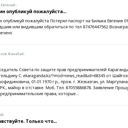
 Евгений :
н опубликуй пожалуйста...
 опубликуй пожалуйста Потерял паспорт на Билыка Евгения 01
дшим или видившим обратиться по тел 87476447562 Вознагр
печено
зов Жанабай :
седатель Совета по защите прав предпринимателей Караганд
ельдину С. ekaraganda.kz/?mod=news_read&id=68345 от Шайго
фидиновича, 01.01.1970 г.р., прож. г. Жезказган, ул. Маргулана
К., майор в отставке. Моб. Тел. 87055886878. Заявление Прош
предпринимательские права, которые…
ий:
вствуйте. Только что...