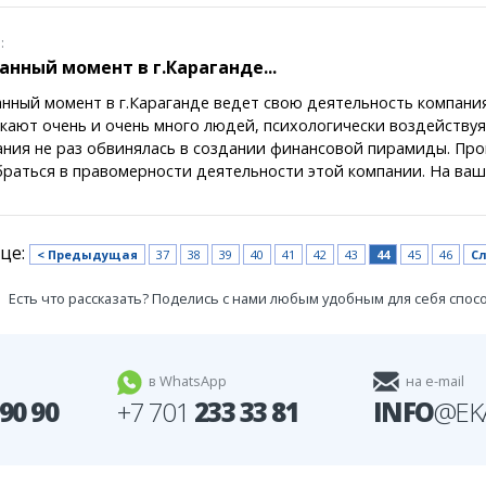
:
анный момент в г.Караганде...
нный момент в г.Караганде ведет свою деятельность компания
кают очень и очень много людей, психологически воздействуя
ния не раз обвинялась в создании финансовой пирамиды. Пр
раться в правомерности деятельности этой компании. На ва
ице:
< Предыдущая
37
38
39
40
41
42
43
44
45
46
С
Есть что рассказать? Поделись с нами любым удобным для себя спос
в WhatsApp
на e-mail
 90 90
+7 701
233 33 81
INFO
@EK