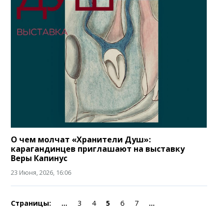
О чем молчат «Хранители Душ»:
карагандинцев приглашают на выставку
Веры Капинус
23 Июня, 2026, 16:06
Страницы:
...
3
4
5
6
7
...