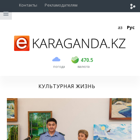
Контакты
Рекламодателям
Қаз
Рус
покупка
продажа
USD
469
470.5
470.5
погода
валюта
EUR
541
545
RUB
5.51
5.6
КУЛЬТУРНАЯ ЖИЗНЬ