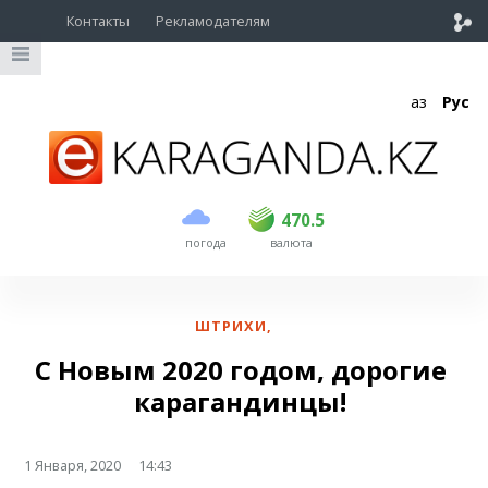
Контакты
Рекламодателям
Қаз
Рус
покупка
продажа
USD
469
470.5
470.5
погода
валюта
EUR
539
543
RUB
5.55
5.62
ШТРИХИ
,
С Новым 2020 годом, дорогие
карагандинцы!
1 Января, 2020
14:43