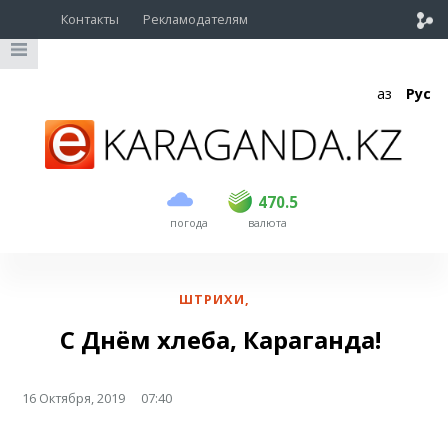
Контакты
Рекламодателям
Қаз
Рус
покупка
продажа
USD
469
470.5
470.5
погода
валюта
EUR
541
545
RUB
5.51
5.6
ШТРИХИ
,
С Днём хлеба, Караганда!
16 Октября, 2019
07:40