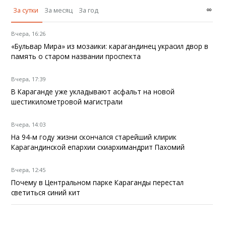
∞
За сутки
За месяц
За год
Вчера, 16:26
«Бульвар Мира» из мозаики: карагандинец украсил двор в
память о старом названии проспекта
Вчера, 17:39
В Караганде уже укладывают асфальт на новой
шестикилометровой магистрали
Вчера, 14:03
На 94-м году жизни скончался старейший клирик
Карагандинской епархии схиархимандрит Пахомий
Вчера, 12:45
Почему в Центральном парке Караганды перестал
светиться синий кит