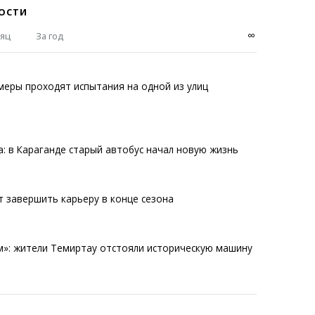
ОСТИ
∞
сяц
За год
еры проходят испытания на одной из улиц
: в Караганде старый автобус начал новую жизнь
 завершить карьеру в конце сезона
м»: жители Темиртау отстояли историческую машину