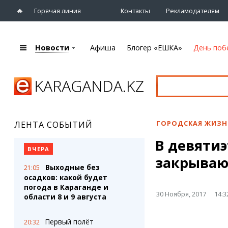
Горячая линия
Контакты
Рекламодателям
Новости
Афиша
Блогер «ЕШКА»
День поб
+7 (7212)
92 09 09
Главная
Афиша
Новости
Новости
Кино
Караганды
Театры
ГОРОДСКАЯ ЖИЗН
ЛЕНТА СОБЫТИЙ
Хроника
Музыка
В девяти
eTV
Спорт
ВЧЕРА
Рассылка новостей
закрываю
Выставки
Выходные без
21:05
Персоны
Цирк и зоопарк
осадков: какой будет
Интервью
погода в Караганде и
30 Ноября, 2017
14:3
области 8 и 9 августа
Блогер «ЕШКА»
Карты
Лента блогера
Web-камеры
Первый полёт
20:32