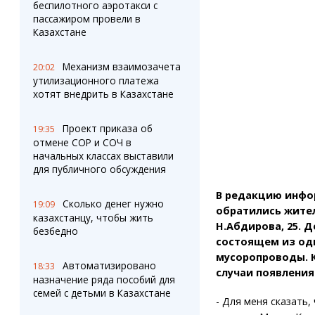
Штрихи
Пробки
беспилотного аэротакси с
пассажиром провели в
Фотокомиксы
Карта Караганды
Казахстане
Коллаж недели
Организации
Ешкин гороскоп
Мой участковый
Механизм взаимозачета
20:02
Перекрытие дорог
утилизационного платежа
хотят внедрить в Казахстане
Сервисы
Медиа
Переводчик
Фото
Проект приказа об
19:35
Видео
отмене СОР и СОЧ в
3D-тур
начальных классах выставили
для публичного обсуждения
Timelapse
В редакцию инфор
Сколько денег нужно
19:09
обратились жител
казахстанцу, чтобы жить
Н.Абдирова, 25. 
безбедно
состоящем из од
мусоропроводы. К
Автоматизировано
18:33
случаи появления
назначение ряда пособий для
семей с детьми в Казахстане
- Для меня сказать, 