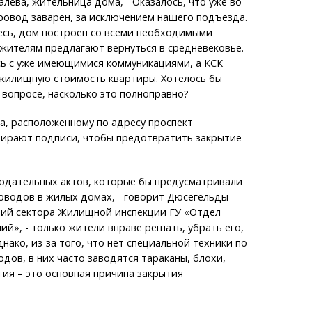
лёва, жительница дома, - Оказалось, что уже во
ровод заварен, за исключением нашего подъезда.
есь, дом построен со всеми необходимыми
жителям предлагают вернуться в средневековье.
сь с уже имеющимися коммуникациями, а КСК
жилищную стоимость квартиры. Хотелось бы
 вопросе, насколько это полноправно?
а, расположенному по адресу проспект
обирают подписи, чтобы предотвратить закрытие
нодательных актов, которые бы предусматривали
оводов в жилых домах, - говорит Дюсегельды
ий сектора Жилищной инспекции ГУ «Отдел
», - только жители вправе решать, убрать его,
нако, из-за того, что нет специальной техники по
дов, в них часто заводятся тараканы, блохи,
ия – это основная причина закрытия