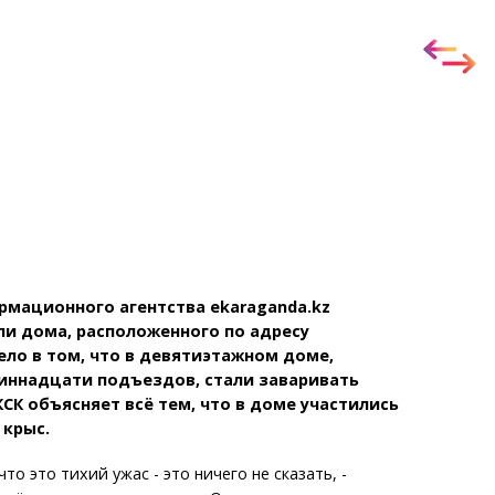
Темиртау
Балхаш
Жезказган
Справочник
Расписание транспорта
Автобусные остановки
Экстренные службы
Каталог компаний
Купить шины, легко!
мационного агентства ekaraganda.kz
и дома, расположенного по адресу
Дело в том, что в девятиэтажном доме,
иннадцати подъездов, стали заваривать
СК объясняет всё тем, что в доме участились
 крыс.
что это тихий ужас - это ничего не сказать, -