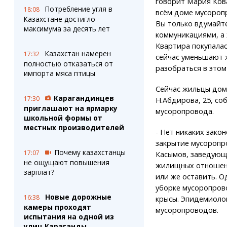
говорит Мария Кова
Потребление угля в
18:08
всём доме мусороп
Казахстане достигло
Вы только вдумайт
максимума за десять лет
коммуникациями, а 
Квартира покупала
Казахстан намерен
17:32
сейчас уменьшают 
полностью отказаться от
разобраться в этом
импорта мяса птицы
Сейчас жильцы дом
Карагандинцев
17:30
Н.Абдирова, 25, с
приглашают на ярмарку
мусоропровода.
школьной формы от
местных производителей
- Нет никаких зако
закрытие мусоропр
Почему казахстанцы
17:07
Касымов, заведующ
не ощущают повышения
жилищных отношений
зарплат?
или же оставить. Од
уборке мусоропрово
Новые дорожные
16:38
крысы. Эпидемиолог
камеры проходят
мусоропроводов.
испытания на одной из
улиц Караганды