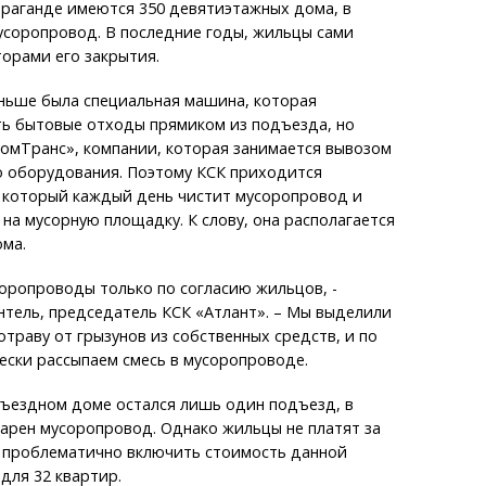
араганде имеются 350 девятиэтажных дома, в
усоропровод. В последние годы, жильцы сами
торами его закрытия.
аньше была специальная машина, которая
ть бытовые отходы прямиком из подъезда, но
омТранс», компании, которая занимается вывозом
о оборудования. Поэтому КСК приходится
, который каждый день чистит мусоропровод и
 на мусорную площадку. К слову, она располагается
ма.
оропроводы только по согласию жильцов, -
тель, председатель КСК «Атлант». – Мы выделили
отраву от грызунов из собственных средств, и по
ески рассыпаем смесь в мусоропроводе.
ъездном доме остался лишь один подъезд, в
арен мусоропровод. Однако жильцы не платят за
ак проблематично включить стоимость данной
для 32 квартир.