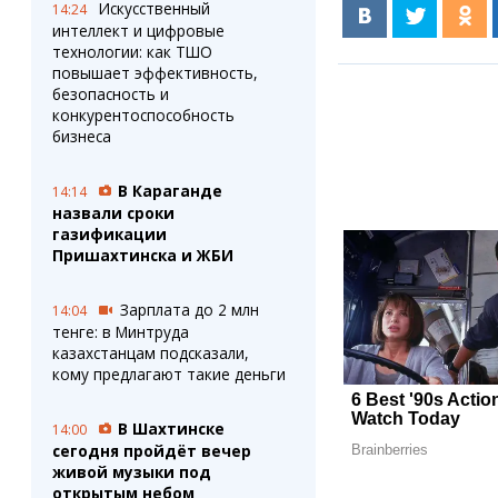
Искусственный
14:24
интеллект и цифровые
технологии: как ТШО
повышает эффективность,
безопасность и
конкурентоспособность
бизнеса
В Караганде
14:14
назвали сроки
газификации
Пришахтинска и ЖБИ
Зарплата до 2 млн
14:04
тенге: в Минтруда
казахстанцам подсказали,
кому предлагают такие деньги
В Шахтинске
14:00
сегодня пройдёт вечер
живой музыки под
открытым небом