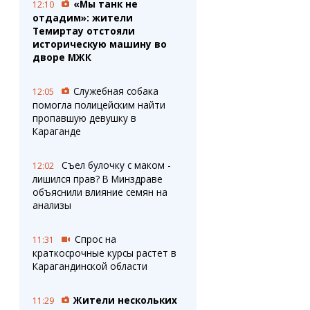
«Мы танк не
12:10
отдадим»: жители
Темиртау отстояли
историческую машину во
дворе МЖК
Служебная собака
12:05
помогла полицейским найти
пропавшую девушку в
Караганде
Съел булочку с маком -
12:02
лишился прав? В Минздраве
объяснили влияние семян на
анализы
Спрос на
11:31
краткосрочные курсы растет в
Карагандинской области
Жители нескольких
11:29