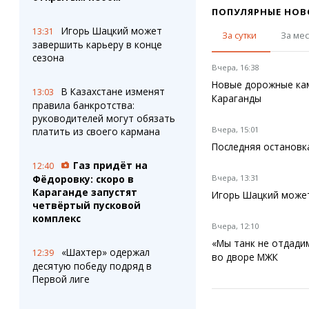
ПОПУЛЯРНЫЕ НОВ
Игорь Шацкий может
13:31
За сутки
За ме
завершить карьеру в конце
сезона
Вчера, 16:38
Новые дорожные кам
В Казахстане изменят
13:03
Караганды
правила банкротства:
руководителей могут обязать
Вчера, 15:01
платить из своего кармана
Последняя остановка
Газ придёт на
12:40
Вчера, 13:31
Фёдоровку: скоро в
Караганде запустят
Игорь Шацкий может
четвёртый пусковой
комплекс
Вчера, 12:10
«Мы танк не отдади
«Шахтер» одержал
12:39
во дворе МЖК
десятую победу подряд в
Первой лиге