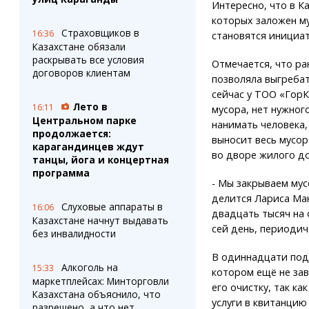
Интересно, что в К
которых заложен м
Страховщиков в
16:36
становятся инициа
Казахстане обязали
раскрывать все условия
Отмечается, что р
договоров клиентам
позволяла выгреба
сейчас у ТОО «ГорК
Лето в
16:11
мусора, нет нужног
Центральном парке
нанимать человека
продолжается:
выносит весь мусор
карагандинцев ждут
во дворе жилого до
танцы, йога и концертная
программа
- Мы закрываем мус
делится Лариса Ман
Слуховые аппараты в
16:06
двадцать тысяч на 
Казахстане начнут выдавать
сей день, периодич
без инвалидности
В одиннадцати под
Алкоголь на
15:33
котором ещё не зав
маркетплейсах: Минторговли
его очистку, так к
Казахстана объяснило, что
услуги в квитанцию 
разрешено, а что нет