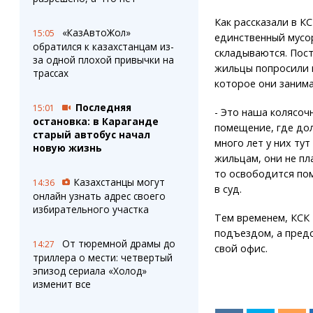
Как рассказали в К
«КазАвтоЖол»
15:05
единственный мусо
обратился к казахстанцам из-
складываются. Пост
за одной плохой привычки на
жильцы попросили 
трассах
которое они заним
Последняя
15:01
- Это наша колясоч
остановка: в Караганде
помещение, где дол
старый автобус начал
много лет у них тут
новую жизнь
жильцам, они не пл
то освободится пом
Казахстанцы могут
14:36
в суд.
онлайн узнать адрес своего
избирательного участка
Тем временем, КСК 
подъездом, а предс
От тюремной драмы до
14:27
свой офис.
триллера о мести: четвертый
эпизод сериала «Холод»
изменит все