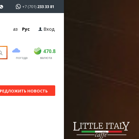
+7 (701)
233 33 81
Қаз
Рус
Вход
покупка
продажа
USD
468.5
470.8
470.8
погода
валюта
EUR
539
541.5
RUB
5.53
5.6
РЕДЛОЖИТЬ НОВОСТЬ