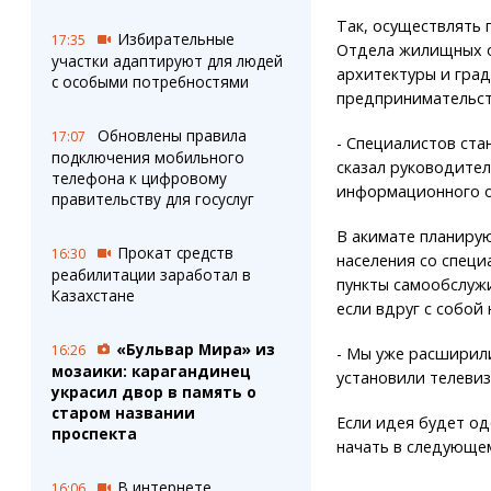
Так, осуществлять 
Избирательные
17:35
Отдела жилищных о
участки адаптируют для людей
архитектуры и гра
с особыми потребностями
предпринимательств
Обновлены правила
17:07
- Специалистов ста
подключения мобильного
сказал руководител
телефона к цифровому
информационного о
правительству для госуслуг
В акимате планиру
Прокат средств
16:30
населения со специ
реабилитации заработал в
пункты самообслужи
Казахстане
если вдруг с собой
«Бульвар Мира» из
16:26
- Мы уже расширил
мозаики: карагандинец
установили телевиз
украсил двор в память о
старом названии
Если идея будет од
проспекта
начать в следующе
В интернете
16:06