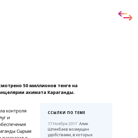
Темиртау
Балхаш
Жезказган
Справочник
Расписание транспорта
Автобусные остановки
Экстренные службы
Каталог компаний
Купить шины, легко!
мотрено 50 миллионов тенге на
нцелярии акимата Караганды.
ла контроля
ССЫЛКИ ПО ТЕМЕ
луг и
17 Ноября 2017
Алик
обеспечения
Шпекбаев возмущен
раганды Сырым
удобствами, в которых
 рассказал о