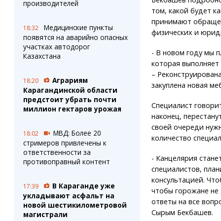
производителей
том, какой будет к
принимают обраще
Медицинские пункты
18:32
физических и юрид
появятся на аварийно опасных
участках автодорог
- В новом году мы 
Казахстана
которая выполняет 
– Реконструирована
Аграриям
18:20
закуплена новая ме
Карагандинской области
предстоит убрать почти
Специалист говорит
миллион гектаров урожая
наконец, перестанут
своей очереди нужн
МВД: Более 20
18:02
количество специал
стримеров привлечены к
ответственности за
- Канцелярия стане
противоправный контент
специалистов, плани
консультацией. Что
В Караганде уже
17:39
чтобы горожане не 
укладывают асфальт на
ответы на все вопр
новой шестикилометровой
Сырым Бекбашев.
магистрали