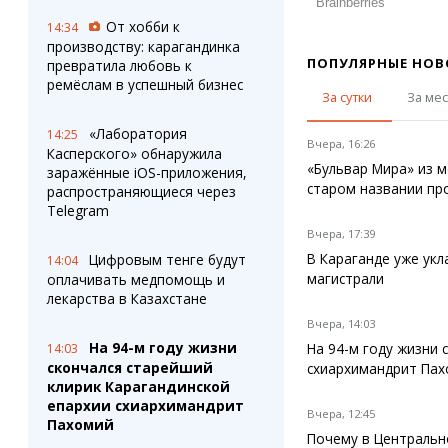
От хобби к
14:34
производству: карагандинка
ПОПУЛЯРНЫЕ НОВ
превратила любовь к
ремёслам в успешный бизнес
За сутки
За ме
«Лаборатория
14:25
Вчера, 16:26
Касперского» обнаружила
«Бульвар Мира» из м
заражённые iOS-приложения,
старом названии пр
распространяющиеся через
Telegram
Вчера, 17:39
В Караганде уже ук
Цифровым тенге будут
14:04
магистрали
оплачивать медпомощь и
лекарства в Казахстане
Вчера, 14:03
На 94-м году жизни
На 94-м году жизни 
14:03
скончался старейший
схиархимандрит Па
клирик Карагандинской
епархии схиархимандрит
Вчера, 12:45
Пахомий
Почему в Центрально