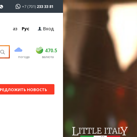
+7 (701)
233 33 81
Қаз
Рус
Вход
покупка
продажа
USD
469
470.5
470.5
погода
валюта
EUR
541
545
RUB
5.51
5.6
РЕДЛОЖИТЬ НОВОСТЬ