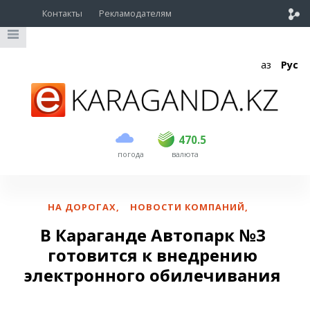
Контакты
Рекламодателям
Қаз
Рус
покупка
продажа
USD
468.5
470.5
470.5
погода
валюта
EUR
539
544
RUB
5.51
5.58
НА ДОРОГАХ
,
НОВОСТИ КОМПАНИЙ
,
В Караганде Автопарк №3
готовится к внедрению
электронного обилечивания