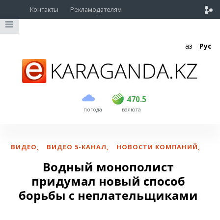
Контакты
Рекламодателям
Қаз
Рус
покупка
продажа
USD
468.5
470.5
470.5
погода
валюта
EUR
539
544
RUB
5.51
5.58
ВИДЕО
,
ВИДЕО 5-КАНАЛ
,
НОВОСТИ КОМПАНИЙ
,
Водный монополист
придумал новый способ
борьбы с неплательщиками