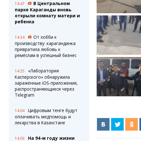
В Центральном
14:47
парке Караганды вновь
открыли комнату матери и
ребенка
От хобби к
14:34
производству: карагандинка
превратила любовь к
ремёслам в успешный бизнес
«Лаборатория
14:25
Касперского» обнаружила
заражённые iOS-приложения,
распространяющиеся через
Telegram
Цифровым тенге будут
14:04
оплачивать медпомощь и
лекарства в Казахстане
На 94-м году жизни
14:03