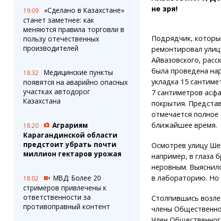
не зря!
«Сделано в Казахстане»
19:09
станет заметнее: как
меняются правила торговли в
Подрядчик, которы
пользу отечественных
производителей
ремонтировал улиц
Айвазовского, расск
была проведена нар
Медицинские пункты
18:32
укладка 15 сантиме
появятся на аварийно опасных
участках автодорог
7 сантиметров асф
Казахстана
покрытия. Представ
отмечается полное 
Аграриям
ближайшее время.
18:20
Карагандинской области
предстоит убрать почти
Осмотрев улицу Шек
миллион гектаров урожая
например, в глаза 
неровным. Выяснило
МВД: Более 20
в лабораторию. Но 
18:02
стримеров привлечены к
ответственности за
Столпившись возле 
противоправный контент
члены Общественног
Член Общественного