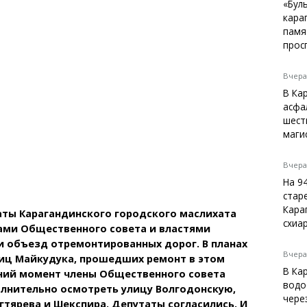
Темиртау
«Бул
кара
Балхаш
памя
Жезказган
прос
Вчера,
В Ка
Справочник
асфа
Расписание транспорта
шест
маги
Автобусные остановки
Экстренные службы
Каталог компаний
Вчера,
Купить шины, легко!
На 9
стар
Кара
аты Карагандинского городского маслихата
схиа
ами Общественного совета и властями
 объезд отремонтированных дорог. В планах
Вчера,
лиц Майкудука, прошедших ремонт в этом
В Ка
дний момент члены Общественного совета
водо
лнительно осмотреть улицу Волгодонскую,
чере
гтярева и Шекспира. Депутаты согласились. И