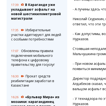
В Караганде уже
17:39
- А пучины здесь ч
укладывают асфальт на
новой шестикилометровой
магистрали
Николай Скурихин, 
ответил, что эти т
Избирательные
17:35
- Как допустимы, во
участки адаптируют для людей
Нурказов.
с особыми потребностями
Стоявшая неподалек
Обновлены правила
17:07
Мальчушкина громко
подключения мобильного
телефона к цифровому
- При новом асфал
правительству для госуслуг
появиться минимум 
Прокат средств
16:30
Директор подрядн
реабилитации заработал в
Алдабеков сказал, 
Казахстане
вальцом асфальт вс
«Бульвар Мира» из
16:26
- У технадзора по 
мозаики: карагандинец
Нурказов.