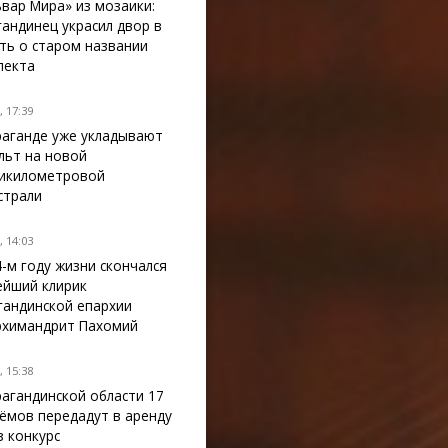
ьвар Мира» из мозаики:
гандинец украсил двор в
ть о старом названии
пекта
 17:39
раганде уже укладывают
льт на новой
икилометровой
страли
 14:03
4-м году жизни скончался
ейший клирик
гандинской епархии
рхимандрит Пахомий
 15:38
рагандинской области 17
ёмов передадут в аренду
з конкурс