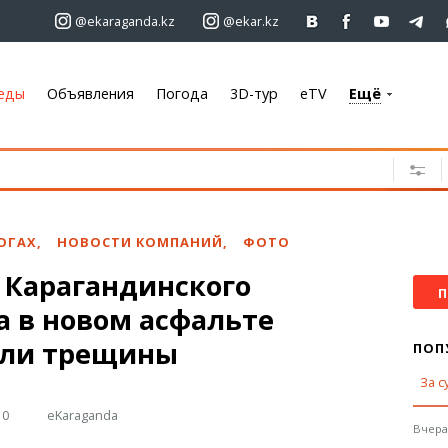
@ekaraganda.kz
@ekar.kz
еды
Объявления
Погода
3D-тур
eTV
Ещё
+7 701 233 33 81
Объявления
Недвижимость
Автомобили
ОГАХ
,
НОВОСТИ КОМПАНИЙ
,
ФОТО
Работа
 Карагандинского
Услуги
П
а в новом асфальте
Электроника
Мебель
ли трещины
ПОП
За с
Погода
10
eKaraganda
Караганда
Вчера,