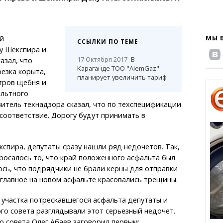
МЫ 
й
ССЫЛКИ ПО ТЕМЕ
у Шекспира и
17 Октября 2017
В
азал, что
Караганде ТОО "AlemGaz"
езка корыта,
планирует увеличить тариф
тров щебня и
альтного
итель технадзора сказал, что по техспецификации
соответствие. Дорогу будут принимать в
спира, депутаты сразу нашли ряд недочетов. Так,
бросалось то, что край положенного асфальта был
сь, что подрядчики не брали керны для отправки
главное на новом асфальте красовались трещины.
участка потрескавшегося асфальта депутаты и
о совета разглядывали этот серьезный недочет.
 совета Олег Абаев заговорил первым: