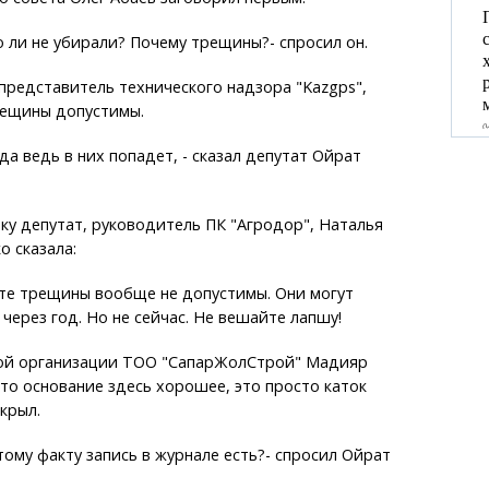
то ли не убирали? Почему трещины?- спросил он.
представитель технического надзора "Kazgps",
рещины допустимы.
да ведь в них попадет, - сказал депутат Ойрат
у депутат, руководитель ПК "Агродор", Наталья
 сказала:
ьте трещины вообще не допустимы. Они могут
через год. Но не сейчас. Не вешайте лапшу!
ой организации ТОО "СапарЖолСтрой" Мадияр
что основание здесь хорошее, это просто каток
крыл.
этому факту запись в журнале есть?- спросил Ойрат