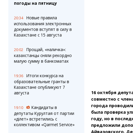
Штрихи
Пробки
погоды на пятницу
Фотокомиксы
Карта Караганды
Коллаж недели
Организации
Новые правила
20:34
Ешкин гороскоп
Мой участковый
использования электронных
Перекрытие дорог
документов вступят в силу в
Казахстане с 15 августа
Сервисы
Медиа
Прощай, «наличка»:
20:02
Переводчик
Фото
казахстанцы сняли рекордно
Видео
малую сумму в банкоматах
3D-тур
Timelapse
Итоги конкурса на
19:36
образовательные гранты в
Казахстане опубликуют 7
16 октября депут
августа
совместно с член
города проводили
Кандидаты в
19:10
была проверка у
депутаты Курултая от партии
году, но в после
«Әділет» встретились с
коллективом «Qarmet Service»
предложили допо
Айвазовского, Де