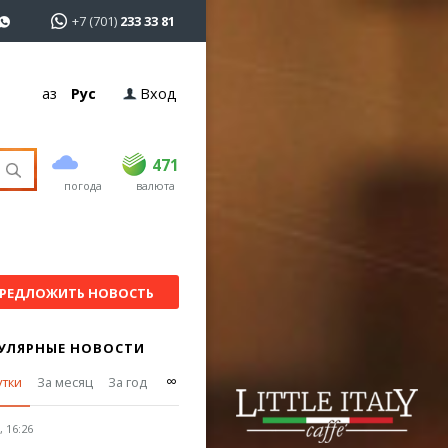
+7 (701)
233 33 81
Қаз
Рус
Вход
покупка
продажа
USD
469
471
471
погода
валюта
EUR
539
543.5
RUB
5.51
5.61
РЕДЛОЖИТЬ НОВОСТЬ
УЛЯРНЫЕ НОВОСТИ
∞
утки
За месяц
За год
 16:26