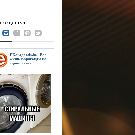
В СОЦСЕТЯХ
EKaraganda.kz - Вся
жизнь Караганды на
одном сайте