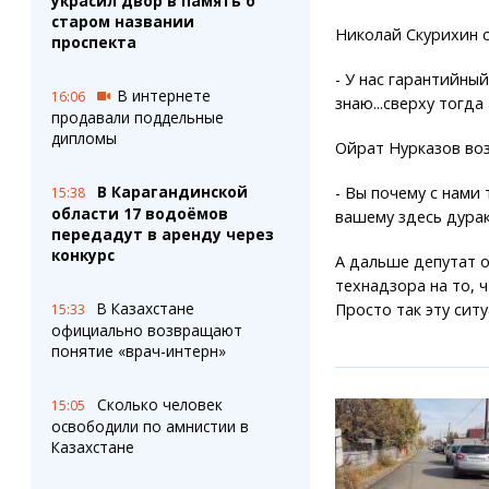
украсил двор в память о
старом названии
Николай Скурихин с
проспекта
- У нас гарантийный
В интернете
16:06
знаю...сверху тогд
продавали поддельные
дипломы
Ойрат Нурказов воз
В Карагандинской
- Вы почему с нами
15:38
области 17 водоёмов
вашему здесь дурак
передадут в аренду через
конкурс
А дальше депутат 
технадзора на то, 
В Казахстане
Просто так эту сит
15:33
официально возвращают
понятие «врач-интерн»
Сколько человек
15:05
освободили по амнистии в
Казахстане