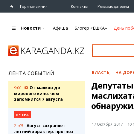
Горячая линия
Контакты
Рекламодателям
Новости
Афиша
Блогер «ЕШКА»
День поб
+7 (7212)
92 09 09
Главная
Афиша
Новости
Новости
Кино
Караганды
Театры
ВЛАСТЬ
,
НА ДОР
ЛЕНТА СОБЫТИЙ
Хроника
Музыка
Депутаты
eTV
Спорт
От маяков до
9:00
Рассылка новостей
маслихат
Выставки
мирового кино: чем
Персоны
запомнится 7 августа
Цирк и зоопарк
обнаружи
Интервью
ВЧЕРА
Блогер «ЕШКА»
Карты
17 Октября, 2017
10:
Август сохраняет
21:05
Лента блогера
Web-камеры
летний характер: прогноз