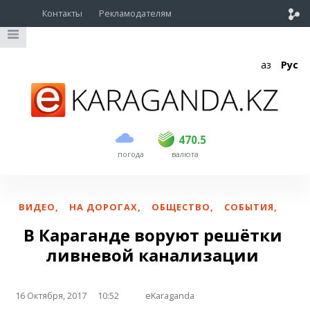
Контакты
Рекламодателям
Қаз
Рус
покупка
продажа
USD
469
470.5
470.5
погода
валюта
EUR
541
545
RUB
5.51
5.6
ВИДЕО
,
НА ДОРОГАХ
,
ОБЩЕСТВО
,
СОБЫТИЯ
,
В Караганде воруют решётки
ливневой канализации
16 Октября, 2017
10:52
eKaraganda