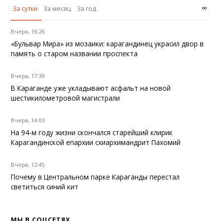
∞
За сутки
За месяц
За год
Вчера, 16:26
«Бульвар Мира» из мозаики: карагандинец украсил двор в
память о старом названии проспекта
Вчера, 17:39
В Караганде уже укладывают асфальт на новой
шестикилометровой магистрали
Вчера, 14:03
На 94-м году жизни скончался старейший клирик
Карагандинской епархии схиархимандрит Пахомий
Вчера, 12:45
Почему в Центральном парке Караганды перестал
светиться синий кит
МЫ В СОЦСЕТЯХ