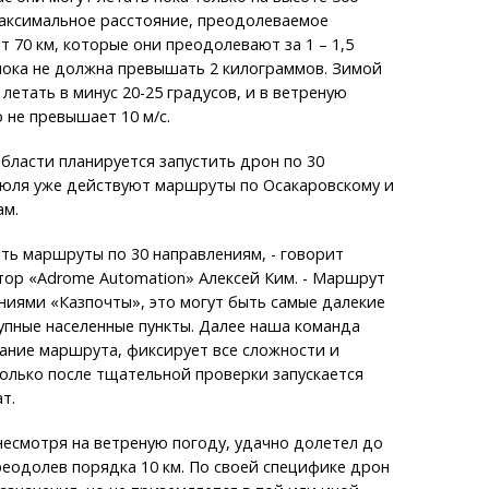
максимальное расстояние, преодолеваемое
т 70 км, которые они преодолевают за 1 – 1,5
 пока не должна превышать 2 килограммов. Зимой
летать в минус 20-25 градусов, и в ветреную
 не превышает 10 м/с.
бласти планируется запустить дрон по 30
июля уже действуют маршруты по Осакаровскому и
ам.
ть маршруты по 30 направлениям, - говорит
ор «Adrome Automation» Алексей Ким. - Маршрут
иями «Казпочты», это могут быть самые далекие
пные населенные пункты. Далее наша команда
ание маршрута, фиксирует все сложности и
олько после тщательной проверки запускается
т.
есмотря на ветреную погоду, удачно долетел до
реодолев порядка 10 км. По своей специфике дрон