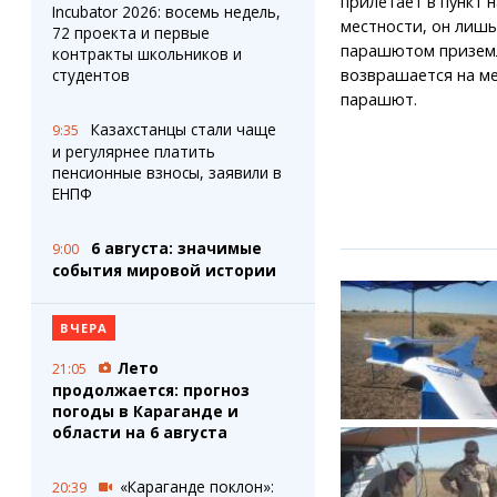
прилетает в пункт 
Incubator 2026: восемь недель,
местности, он лишь
72 проекта и первые
парашютом приземл
контракты школьников и
студентов
возврашается на ме
парашют.
Казахстанцы стали чаще
9:35
и регулярнее платить
пенсионные взносы, заявили в
ЕНПФ
6 августа: значимые
9:00
события мировой истории
ВЧЕРА
Лето
21:05
продолжается: прогноз
погоды в Караганде и
области на 6 августа
«Караганде поклон»:
20:39