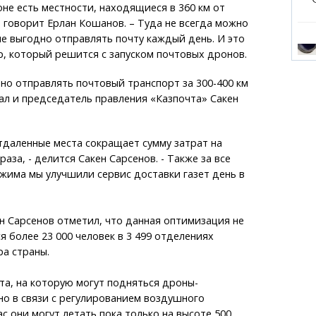
оне есть местности, находящиеся в 360 км от
- говорит Ерлан Кошанов. – Туда не всегда можно
не выгодно отправлять почту каждый день. И это
, который решится с запуском почтовых дронов.
дно отправлять почтовый транспорт за 300-400 км
ал и председатель правления «Казпочта» Сакен
отдаленные места сокращает сумму затрат на
раза, - делится Сакен Сарсенов. - Также за все
жима мы улучшили сервис доставки газет день в
н Сарсенов отметил, что данная оптимизация не
 более 23 000 человек в 3 499 отделениях
а страны.
а, на которую могут подняться дроны-
 но в связи с регулированием воздушного
с они могут летать пока только на высоте 500