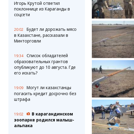
Игорь Крутой ответил
поклоннице из Караганды в
соцсети
Будет ли дорожать мясо
20:02
в Казахстане, рассказали в
Минторговли
Список обладателей
19:34
образовательных грантов
опубликуют до 10 августа. Где
его искать?
Могут ли казахстанцы
19:09
погасить кредит досрочно без
штрафа
В карагандинском
19:02
зоопарке родился малыш-
альпака