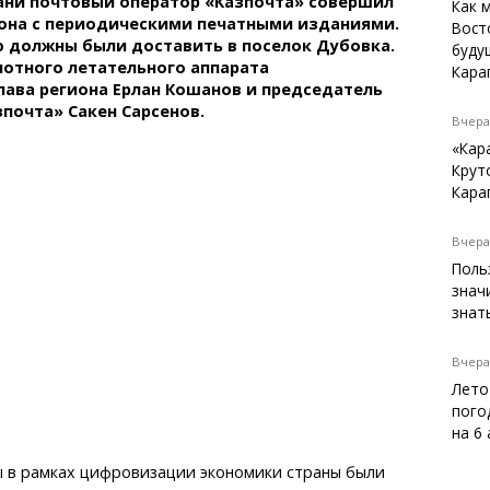
рани почтовый оператор «Казпочта» совершил
Темиртау
Как 
рона с периодическими печатными изданиями.
Вост
Балхаш
 должны были доставить в поселок Дубовка.
буду
Жезказган
лотного летательного аппарата
Кара
лава региона Ерлан Кошанов и председатель
почта» Сакен Сарсенов.
Вчера,
«Кар
Справочник
Крут
Расписание транспорта
Кара
Автобусные остановки
Экстренные службы
Вчера,
Каталог компаний
Поль
Купить шины, легко!
знач
знат
Вчера,
Лето
пого
на 6
ы в рамках цифровизации экономики страны были