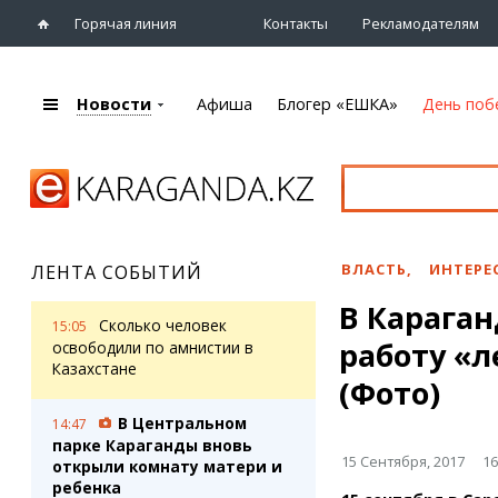
Горячая линия
Контакты
Рекламодателям
Новости
Афиша
Блогер «ЕШКА»
День поб
+7 (7212)
92 09 09
Главная
Афиша
Новости
Новости
Кино
Караганды
Театры
ВЛАСТЬ
,
ИНТЕРЕ
ЛЕНТА СОБЫТИЙ
Хроника
Музыка
В Карага
eTV
Спорт
Сколько человек
15:05
Рассылка новостей
работу «
Выставки
освободили по амнистии в
Персоны
Казахстане
Цирк и зоопарк
(Фото)
Интервью
В Центральном
14:47
парке Караганды вновь
Блогер «ЕШКА»
Карты
15 Сентября, 2017
16
открыли комнату матери и
Лента блогера
Web-камеры
ребенка