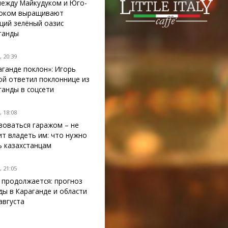
между Майкудуком и Юго-
оком выращивают
щий зелёный оазис
ганды
 20:39
аганде поклон»: Игорь
ой ответил поклоннице из
ганды в соцсети
 18:08
зоваться гаражом – не
ит владеть им: что нужно
ь казахстанцам
 21:05
 продолжается: прогноз
ды в Караганде и области
 августа