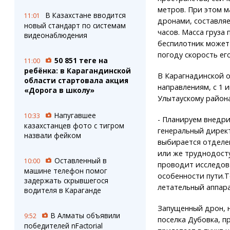
метров. При этом 
В Казахстане вводится
11:01
дронами, составляе
новый стандарт по системам
часов. Масса груза
видеонаблюдения
беспилотник может 
погоду скорость его
50 851 теңге на
11:00
ребёнка: в Карагандинской
В Карагнадинской о
области стартовала акция
направлениям, с 1 
«Дорога в школу»
Улытаускому район
Напугавшее
10:33
- Планируем внедри
казахстанцев фото с тигром
генеральный директ
назвали фейком
выбирается отделен
или же труднодосту
Оставленный в
10:00
проводит исследов
машине телефон помог
особенности пути.Т
задержать скрывшегося
летательный аппара
водителя в Караганде
Запущенный дрон, н
В Алматы объявили
9:52
поселка Дубовка, п
победителей nFactorial