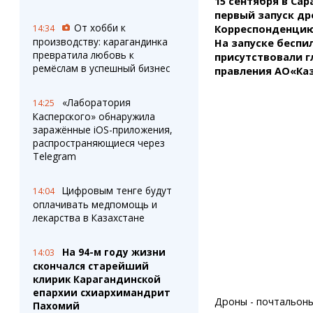
15 сентября в Са
Штрихи
Пробки
первый запуск д
Фотокомиксы
Карта Караганды
От хобби к
14:34
Корреспонденцию
Коллаж недели
Организации
производству: карагандинка
На запуске беспи
Ешкин гороскоп
Мой участковый
превратила любовь к
присутствовали г
Перекрытие дорог
ремёслам в успешный бизнес
правления АО«Каз
«Лаборатория
Сервисы
Медиа
14:25
Касперского» обнаружила
Переводчик
Фото
заражённые iOS-приложения,
Видео
распространяющиеся через
3D-тур
Telegram
Timelapse
Цифровым тенге будут
14:04
оплачивать медпомощь и
лекарства в Казахстане
На 94-м году жизни
14:03
скончался старейший
клирик Карагандинской
епархии схиархимандрит
Дроны - почтальон
Пахомий