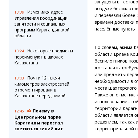
запущены в тестово
воздухе беспилотни
Изменился адрес
13:39
и перевезли более 5
Управления координации
времени доставки 
занятости и социальных
населённые пункты.
программ Карагандинской
области
По словам, акима К
Некоторые предметы
13:24
области Ерлана Кош
переименуют в школах
беспилотников поз
Казахстана
доставлять требуе
или предметы перв
Почти 12 тысяч
13:03
необходимости в о
километров электросетей
места шахтерского 
отремонтировали в
Также он отметил, 
Казахстане перед зимой
использование этой
территории Карагн
Почему в
12:45
области является 
Центральном парке
решением, так как 
Караганды перестал
светиться синий кит
территориальной 