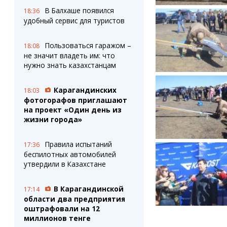
В Балхаше появился
18:36
удобный сервис для туристов
Пользоваться гаражом –
18:08
не значит владеть им: что
нужно знать казахстанцам
Карагандинских
18:03
фотогорафов приглашают
на проект «Один день из
жизни города»
Правила испытаний
17:36
беспилотных автомобилей
утвердили в Казахстане
В Карагандинской
17:14
области два предприятия
оштрафовали на 12
миллионов тенге