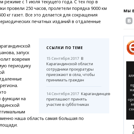
м режиме с 1 июля текущего года. С тех пор в
ки провели 250 часов, пролетели порядка 9000 км
МЫ 
00 кг газет. Все это делается для сокращения
периодических печатных изданий в отдаленные
арагандинской
ССЫЛКИ ПО ТЕМЕ
анова, запуск
15 Сентября 2017
В
волит вовремя
Карагандинской области
мую периодику
сотрудники прокуратуры
ой
приезжают в сёла, чтобы
тдаленные
принимать граждан
региона.
что
14 Сентября 2017
Карагандинцев
 функции на
приглашают принять
участие в субботниках
адинской
оптимальным
именно наша область самая большая по
площади.