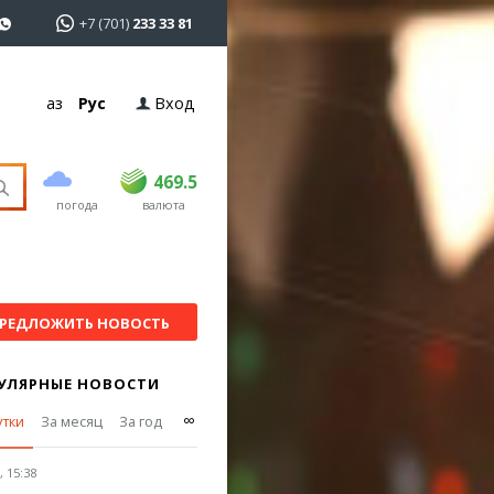
+7 (701)
233 33 81
Қаз
Рус
Вход
покупка
продажа
USD
468.5
469.5
469.5
погода
валюта
EUR
540
544
RUB
5.55
5.6
РЕДЛОЖИТЬ НОВОСТЬ
УЛЯРНЫЕ НОВОСТИ
∞
утки
За месяц
За год
 15:38