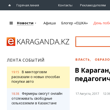
Горячая линия
Контакты
Рекламодателям
Новости
Афиша
Блогер «ЕШКА»
День поб
+7 (7212)
92 09 09
Главная
Афиша
Новости
Новости
Кино
Караганды
Театры
ВЛАСТЬ
,
ОБРАЗО
ЛЕНТА СОБЫТИЙ
Хроника
Музыка
В Караган
eTV
Спорт
В минторговли
19:15
Рассылка новостей
педагоги
Выставки
рассказали о новых способах
Персоны
покупки авто
Цирк и зоопарк
Интервью
Фермеры смогут онлайн
17 Августа, 2017
12:3
18:38
отслеживать свободные
Блогер «ЕШКА»
Карты
сельхозземли в Казахстане
Лента блогера
Web-камеры