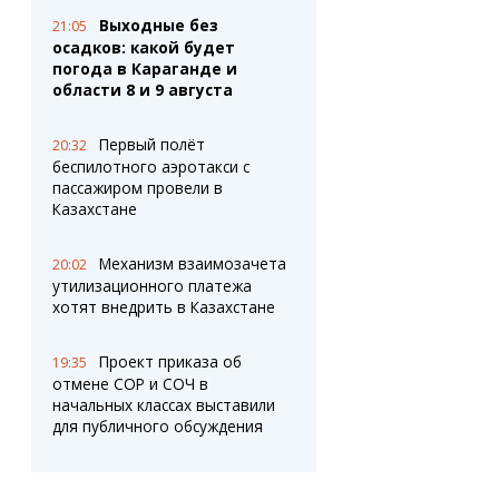
Выходные без
21:05
осадков: какой будет
погода в Караганде и
области 8 и 9 августа
Первый полёт
20:32
беспилотного аэротакси с
пассажиром провели в
Казахстане
Механизм взаимозачета
20:02
утилизационного платежа
хотят внедрить в Казахстане
Проект приказа об
19:35
отмене СОР и СОЧ в
начальных классах выставили
для публичного обсуждения
Сколько денег нужно
19:09