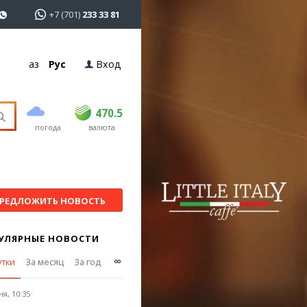
+7 (701)
233 33 81
Қаз
Рус
Вход
покупка
продажа
USD
468.5
470.5
470.5
погода
валюта
EUR
539
544
RUB
5.51
5.58
РЕДЛОЖИТЬ НОВОСТЬ
УЛЯРНЫЕ НОВОСТИ
∞
утки
За месяц
За год
я, 10:35