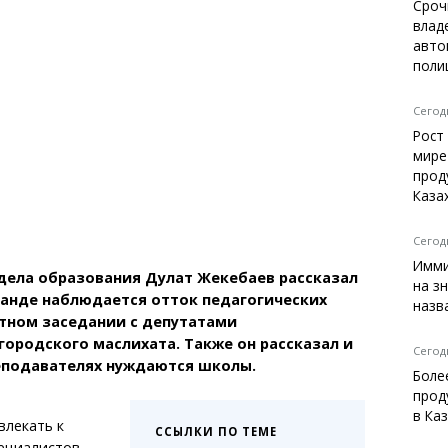
Темиртау
Сроч
влад
Балхаш
авто
Жезказган
поли
Сегодн
Рост
Справочник
мире
Расписание транспорта
прод
Каза
Автобусные остановки
Экстренные службы
Каталог компаний
Сегодн
Купить шины, легко!
Имми
дела образования Дулат Жекебаев рассказал
на з
аганде наблюдается отток педагогических
назв
тном заседании с депутатами
городского маслихата. Также он рассказал и
Сегодн
реподавателях нуждаются школы.
Боле
прод
в Ка
влекать к
ССЫЛКИ ПО ТЕМЕ
ециалистов.