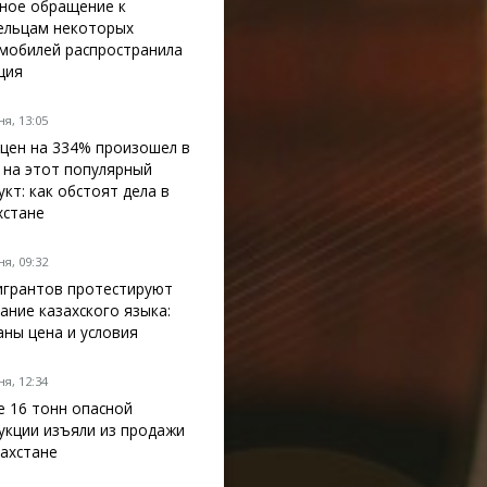
ное обращение к
ельцам некоторых
мобилей распространила
ция
я, 13:05
 цен на 334% произошел в
 на этот популярный
укт: как обстоят дела в
хстане
я, 09:32
грантов протестируют
нание казахского языка:
аны цена и условия
я, 12:34
е 16 тонн опасной
укции изъяли из продажи
захстане