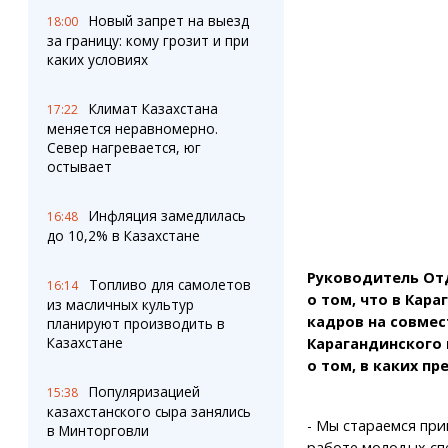
Штрихи
Пробки
Новый запрет на выезд
18:00
Фотокомиксы
Карта Караганды
за границу: кому грозит и при
Коллаж недели
Организации
каких условиях
Ешкин гороскоп
Мой участковый
Перекрытие дорог
Климат Казахстана
17:22
меняется неравномерно.
Север нагревается, юг
Сервисы
Медиа
остывает
Переводчик
Фото
Видео
Инфляция замедлилась
16:48
3D-тур
до 10,2% в Казахстане
Timelapse
Руководитель От
Топливо для самолетов
16:14
о том, что в Кар
из масличных культур
кадров на совмес
планируют производить в
Казахстане
Карагандинского 
о том, в каких п
Популяризацией
15:38
казахстанского сыра занялись
- Мы стараемся при
в Минторговли
работе молодых сп