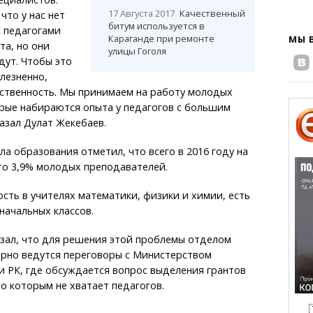
17 Августа 2017
Качественный
 что у нас нет
битум используется в
с педагогами
Караганде при ремонте
МЫ 
та, но они
улицы Гоголя
дут. Чтобы это
лезненно,
ственность. Мы принимаем на работу молодых
рые набираются опыта у педагогов с большим
казал Дулат Жекебаев.
а образования отметил, что всего в 2016 году на
то 3,9% молодых преподавателей.
ость в учителях математики, физики и химии, есть
начальных классов.
азал, что для решения этой проблемы отделом
ярно ведутся переговоры с Министерством
и РК, где обсуждается вопрос выделения грантов
по которым не хватает педагогов.