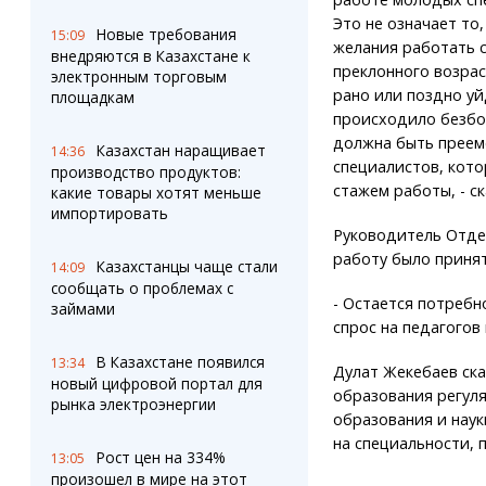
Это не означает то,
Новые требования
15:09
желания работать 
внедряются в Казахстане к
преклонного возрас
электронным торговым
рано или поздно уй
площадкам
происходило безбо
должна быть преем
Казахстан наращивает
14:36
специалистов, кото
производство продуктов:
стажем работы, - с
какие товары хотят меньше
импортировать
Руководитель Отдел
работу было приня
Казахстанцы чаще стали
14:09
сообщать о проблемах с
- Остается потребн
займами
спрос на педагогов 
В Казахстане появился
13:34
Дулат Жекебаев ск
новый цифровой портал для
образования регул
рынка электроэнергии
образования и наук
на специальности, 
Рост цен на 334%
13:05
произошел в мире на этот