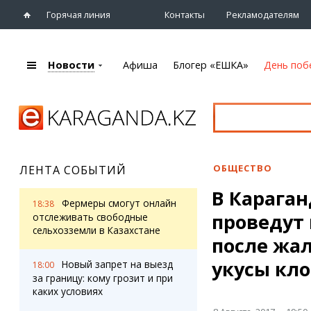
Горячая линия
Контакты
Рекламодателям
Новости
Афиша
Блогер «ЕШКА»
День поб
+7 (7212)
92 09 09
Главная
Афиша
Новости
Новости
Кино
Караганды
Театры
ОБЩЕСТВО
ЛЕНТА СОБЫТИЙ
Хроника
Музыка
В Карага
eTV
Спорт
Фермеры смогут онлайн
18:38
Рассылка новостей
проведут
Выставки
отслеживать свободные
Персоны
сельхозземли в Казахстане
Цирк и зоопарк
после жал
Интервью
укусы кл
Новый запрет на выезд
18:00
за границу: кому грозит и при
Блогер «ЕШКА»
Карты
каких условиях
Лента блогера
Web-камеры