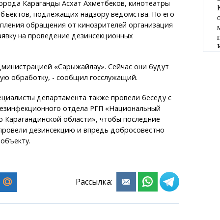
орода Караганды Асхат Ахметбеков, кинотеатры
объектов, подлежащих надзору ведомства. По его
упления обращения от кинозрителей организация
аявку на проведение дезинсекционных
дминистрацией «Сарыжайлау». Сейчас они будут
ую обработку, - сообщил госслужащий.
ециалисты департамента также провели беседу с
езинфекционного отдела РГП «Национальный
о Карагандинской области», чтобы последние
 провели дезинсекцию и впредь добросовестно
 объекту.
Рассылка: