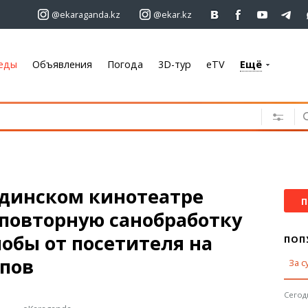
@ekaraganda.kz
@ekar.kz
еды
Объявления
Погода
3D-тур
eTV
Ещё
+7 701 233 33 81
Объявления
Недвижимость
Автомобили
Работа
ндинском кинотеатре
Услуги
П
 повторную санобработку
Электроника
Мебель
обы от посетителя на
ПОП
опов
За с
Погода
Караганда
Сегодн