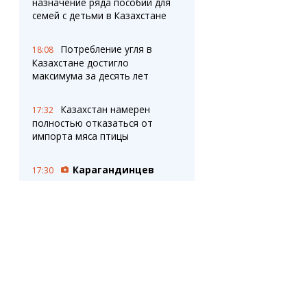
назначение ряда пособий для
семей с детьми в Казахстане
Потребление угля в
18:08
Казахстане достигло
максимума за десять лет
Казахстан намерен
17:32
полностью отказаться от
импорта мяса птицы
Карагандинцев
17:30
приглашают на ярмарку
школьной формы от
местных производителей
Почему казахстанцы
17:07
не ощущают повышения
зарплат?
Новые дорожные
16:38