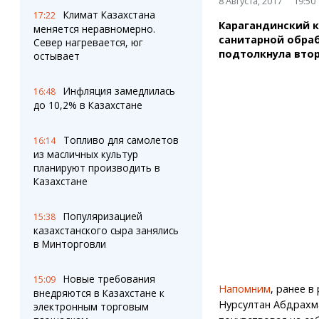
8 Августа, 2017
19:50
Штрихи
Пробки
Климат Казахстана
17:22
Фотокомиксы
Карта Караганды
Карагандинский к
меняется неравномерно.
Коллаж недели
Организации
санитарной обра
Север нагревается, юг
Ешкин гороскоп
Мой участковый
подтолкнула втор
остывает
Перекрытие дорог
Инфляция замедлилась
16:48
до 10,2% в Казахстане
Сервисы
Медиа
Переводчик
Фото
Топливо для самолетов
Видео
16:14
из масличных культур
3D-тур
планируют производить в
Timelapse
Казахстане
Популяризацией
15:38
казахстанского сыра занялись
в Минторговли
Новые требования
15:09
Напомним
, ранее 
внедряются в Казахстане к
Нурсултан Абдрахма
электронным торговым