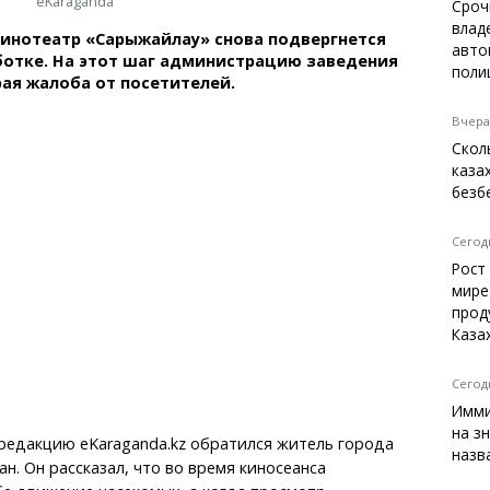
eKaraganda
Темиртау
Сроч
влад
Балхаш
инотеатр «Сарыжайлау» снова подвергнется
авто
Жезказган
ботке. На этот шаг администрацию заведения
поли
ая жалоба от посетителей.
Вчера,
Скол
Справочник
каза
Расписание транспорта
безб
Автобусные остановки
Экстренные службы
Сегодн
Каталог компаний
Рост
Купить шины, легко!
мире
прод
Каза
Сегодн
Имми
на з
в редакцию eKaraganda.kz обратился житель города
назв
н. Он рассказал, что во время киносеанса