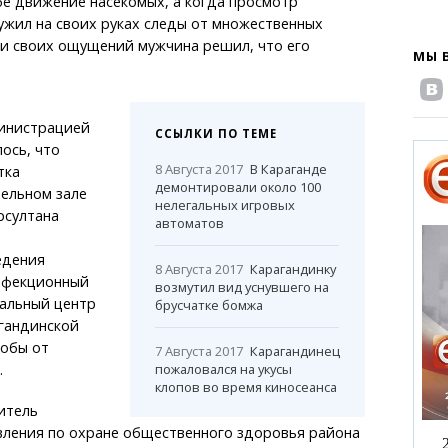
бе движение насекомых, а когда просмотр
ужил на своих руках следы от множественных
ии своих ощущений мужчина решил, что его
МЫ 
министрацией
ССЫЛКИ ПО ТЕМЕ
ось, что
8 Августа 2017
В Караганде
тка
демонтировали около 100
тельном зале
нелегальных игровых
рсултана
автоматов
едения
8 Августа 2017
Карагандинку
нфекционный
возмутил вид уснувшего на
альный центр
брусчатке бомжа
гандинской
лобы от
7 Августа 2017
Карагандинец
.
пожаловался на укусы
клопов во время киносеанса
итель
вления по охране общественного здоровья района