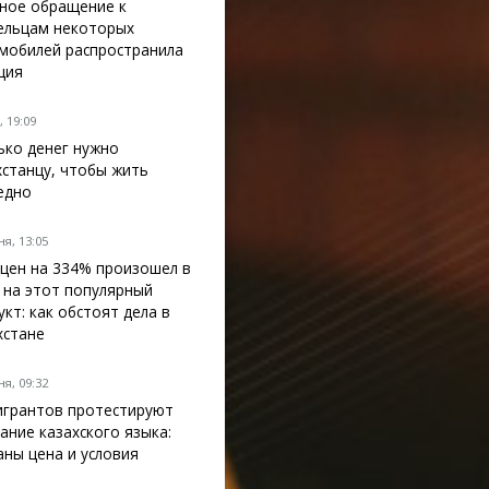
ное обращение к
ельцам некоторых
мобилей распространила
ция
 19:09
ько денег нужно
хстанцу, чтобы жить
едно
я, 13:05
 цен на 334% произошел в
 на этот популярный
укт: как обстоят дела в
хстане
я, 09:32
грантов протестируют
нание казахского языка:
аны цена и условия