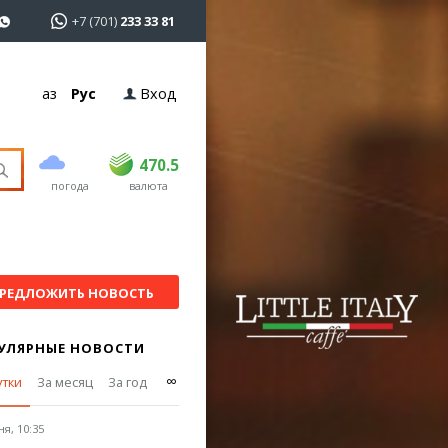
+7 (701)
233 33 81
Қаз
Рус
Вход
покупка
продажа
USD
468.5
470.5
470.5
погода
валюта
EUR
539
544
RUB
5.51
5.58
РЕДЛОЖИТЬ НОВОСТЬ
УЛЯРНЫЕ НОВОСТИ
∞
утки
За месяц
За год
я, 10:35