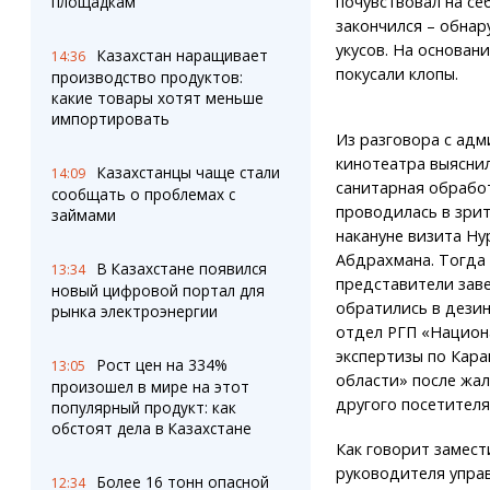
площадкам
почувствовал на се
закончился – обнар
укусов. На основан
Казахстан наращивает
14:36
покусали клопы.
производство продуктов:
какие товары хотят меньше
импортировать
Из разговора с ад
кинотеатра выяснил
Казахстанцы чаще стали
14:09
санитарная обрабо
сообщать о проблемах с
проводилась в зри
займами
накануне визита Ну
Абдрахмана. Тогда
В Казахстане появился
13:34
представители зав
новый цифровой портал для
обратились в дези
рынка электроэнергии
отдел РГП «Национ
экспертизы по Кара
Рост цен на 334%
13:05
области» после жа
произошел в мире на этот
другого посетителя
популярный продукт: как
обстоят дела в Казахстане
Как говорит замест
руководителя упра
Более 16 тонн опасной
12:34