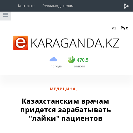
Контакты
Рекламодателям
Қаз
Рус
покупка
продажа
USD
469
470.5
470.5
погода
валюта
EUR
541
545
RUB
5.51
5.6
МЕДИЦИНА
,
Казахстанским врачам
придется зарабатывать
"лайки" пациентов