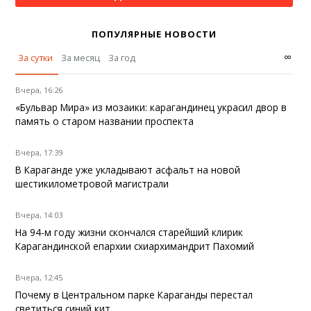
ПОПУЛЯРНЫЕ НОВОСТИ
∞
За сутки
За месяц
За год
Вчера, 16:26
«Бульвар Мира» из мозаики: карагандинец украсил двор в
память о старом названии проспекта
Вчера, 17:39
В Караганде уже укладывают асфальт на новой
шестикилометровой магистрали
Вчера, 14:03
На 94-м году жизни скончался старейший клирик
Карагандинской епархии схиархимандрит Пахомий
Вчера, 12:45
Почему в Центральном парке Караганды перестал
светиться синий кит