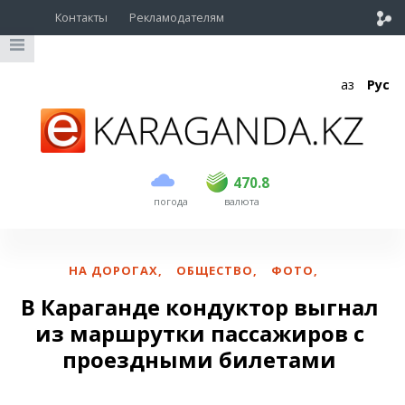
Контакты
Рекламодателям
Қаз
Рус
покупка
продажа
USD
468.5
470.8
470.8
погода
валюта
EUR
539
541.5
RUB
5.53
5.6
НА ДОРОГАХ
,
ОБЩЕСТВО
,
ФОТО
,
В Караганде кондуктор выгнал
из маршрутки пассажиров с
проездными билетами