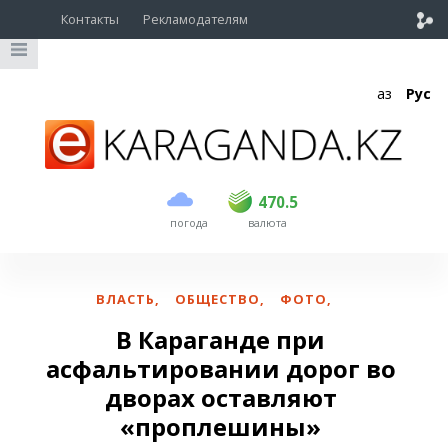
Контакты
Рекламодателям
Қаз
Рус
покупка
продажа
USD
469
470.5
470.5
погода
валюта
EUR
539
543
RUB
5.55
5.62
ВЛАСТЬ
,
ОБЩЕСТВО
,
ФОТО
,
В Караганде при
асфальтировании дорог во
дворах оставляют
«проплешины»