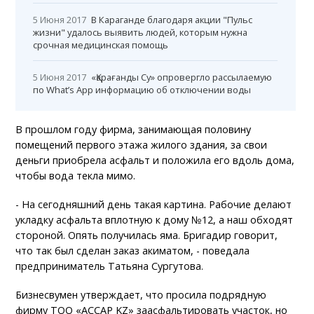
5 Июня 2017
В Караганде благодаря акции "Пульс
жизни" удалось выявить людей, которым нужна
срочная медицинская помощь
5 Июня 2017
«Қарағанды Су» опровергло рассылаемую
по What’s App информацию об отключении воды
В прошлом году фирма, занимающая половину
помещений первого этажа жилого здания, за свои
деньги приобрела асфальт и положила его вдоль дома,
чтобы вода текла мимо.
- На сегодняшний день такая картина. Рабочие делают
укладку асфальта вплотную к дому №12, а наш обходят
стороной. Опять получилась яма. Бригадир говорит,
что так был сделан заказ акиматом, - поведала
предприниматель Татьяна Сургутова.
Бизнесвумен утверждает, что просила подрядную
фирму ТОО «АССАР KZ» заасфальтировать участок, но