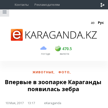
Контакты
Рекламодателям
Қаз
Рус
покупка
продажа
USD
468.5
470.5
470.5
погода
валюта
EUR
539
544
RUB
5.51
5.58
ЖИВОТНЫЕ
,
ФОТО
,
Впервые в зоопарке Караганды
появилась зебра
10 Мая, 2017
13:17
eKaraganda