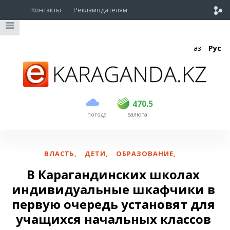
Контакты
Рекламодателям
Қаз
Рус
покупка
продажа
USD
469
470.5
470.5
погода
валюта
EUR
541
545
RUB
5.51
5.6
ВЛАСТЬ
,
ДЕТИ
,
ОБРАЗОВАНИЕ
,
В Карагандинских школах
индивидуальные шкафчики в
первую очередь установят для
учащихся начальных классов