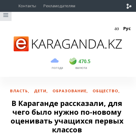
Контакты
Рекламодателям
Қаз
Рус
покупка
продажа
USD
468.5
470.5
470.5
погода
валюта
EUR
539
544
RUB
5.51
5.58
ВЛАСТЬ
,
ДЕТИ
,
ОБРАЗОВАНИЕ
,
ОБЩЕСТВО
,
В Караганде рассказали, для
чего было нужно по-новому
оценивать учащихся первых
классов