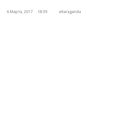
6 Марта, 2017
18:39
eKaraganda